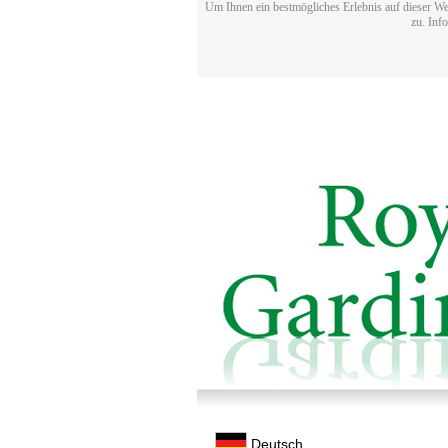
Um Ihnen ein bestmögliches Erlebnis auf dieser We
zu. Inf
Deutsch