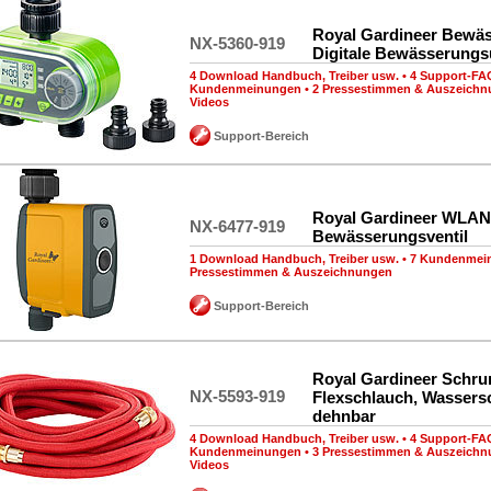
Royal Gardineer Bewä
NX-5360-919
Digitale Bewässerungs
4 Download Handbuch, Treiber usw.
•
4 Support-FA
Kundenmeinungen
•
2 Pressestimmen & Auszeich
Videos
Support-Bereich
Royal Gardineer WLAN
NX-6477-919
Bewässerungsventil
1 Download Handbuch, Treiber usw.
•
7 Kundenmei
Pressestimmen & Auszeichnungen
Support-Bereich
Royal Gardineer Schru
NX-5593-919
Flexschlauch, Wassers
dehnbar
4 Download Handbuch, Treiber usw.
•
4 Support-FA
Kundenmeinungen
•
3 Pressestimmen & Auszeich
Videos