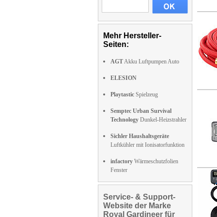
Mehr Hersteller-
Seiten:
AGT
Akku Luftpumpen Auto
ELESION
Playtastic
Spielzeug
Semptec Urban Survival
Technology
Dunkel-Heizstrahler
Sichler Haushaltsgeräte
Luftkühler mit Ionisatorfunktion
infactory
Wärmeschutzfolien
Fenster
Service- & Support-
Website der Marke
Royal Gardineer für