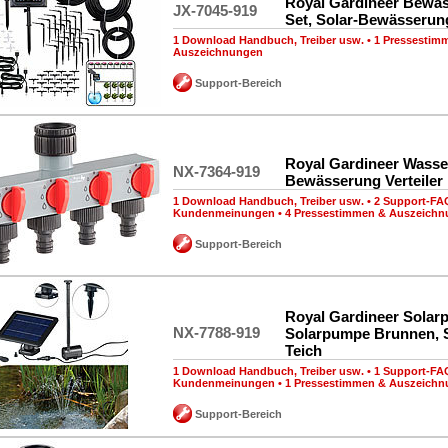
Royal Gardineer Bewä
JX-7045-919
Set, Solar-Bewässeru
1 Download Handbuch, Treiber usw.
•
1 Pressestim
Auszeichnungen
Support-Bereich
Royal Gardineer Wasser
NX-7364-919
Bewässerung Verteiler
1 Download Handbuch, Treiber usw.
•
2 Support-FA
Kundenmeinungen
•
4 Pressestimmen & Auszeich
Support-Bereich
Royal Gardineer Solar
NX-7788-919
Solarpumpe Brunnen, 
Teich
1 Download Handbuch, Treiber usw.
•
1 Support-FA
Kundenmeinungen
•
1 Pressestimmen & Auszeich
Support-Bereich