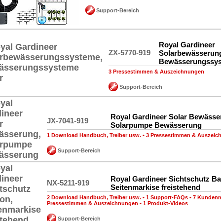
Support-Bereich
Royal Gardineer
ZX-5770-919
Solarbewässerun
Bewässerungssys
3 Pressestimmen & Auszeichnungen
Support-Bereich
Royal Gardineer Solar Bewässe
JX-7041-919
Solarpumpe Bewässerung
1 Download Handbuch, Treiber usw.
•
3 Pressestimmen & Auszeic
Support-Bereich
Royal Gardineer Sichtschutz Ba
NX-5211-919
Seitenmarkise freistehend
2 Download Handbuch, Treiber usw.
•
1 Support-FAQs
•
7 Kunden
Pressestimmen & Auszeichnungen
•
1 Produkt-Videos
Support-Bereich