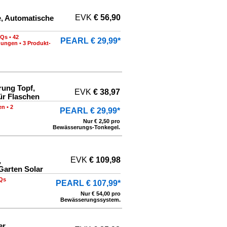
EVK
€ 56,90
, Automatische
AQs
•
42
PEARL € 29,99*
nungen
•
3 Produkt-
ung Topf,
EVK
€ 38,97
ür Flaschen
en
•
2
PEARL € 29,99*
Nur € 2,50 pro
Bewässerungs-Tonkegel.
EVK
€ 109,98
,
arten Solar
Qs
PEARL € 107,99*
Nur € 54,00 pro
Bewässerungssystem.
er