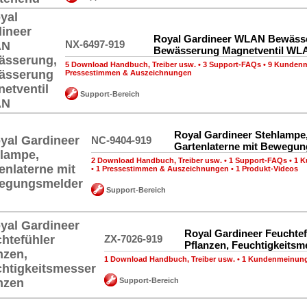
Royal Gardineer WLAN Bewäss
NX-6497-919
Bewässerung Magnetventil WL
5 Download Handbuch, Treiber usw.
•
3 Support-FAQs
•
9 Kunden
Pressestimmen & Auszeichnungen
Support-Bereich
Royal Gardineer Stehlampe
NC-9404-919
Gartenlaterne mit Bewegu
2 Download Handbuch, Treiber usw.
•
1 Support-FAQs
•
1 
•
1 Pressestimmen & Auszeichnungen
•
1 Produkt-Videos
Support-Bereich
Royal Gardineer Feuchtef
ZX-7026-919
Pflanzen, Feuchtigkeitsm
1 Download Handbuch, Treiber usw.
•
1 Kundenmeinun
Support-Bereich