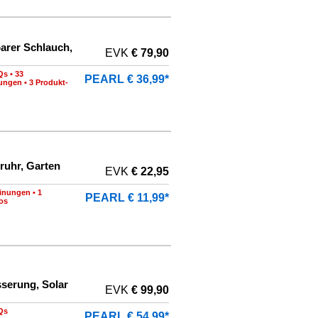
arer Schlauch,
EVK
€ 79,90
Qs
•
33
PEARL € 36,99*
nungen
•
3 Produkt-
ruhr, Garten
EVK
€ 22,95
inungen
•
1
PEARL € 11,99*
os
serung, Solar
EVK
€ 99,90
Qs
PEARL € 54,99*