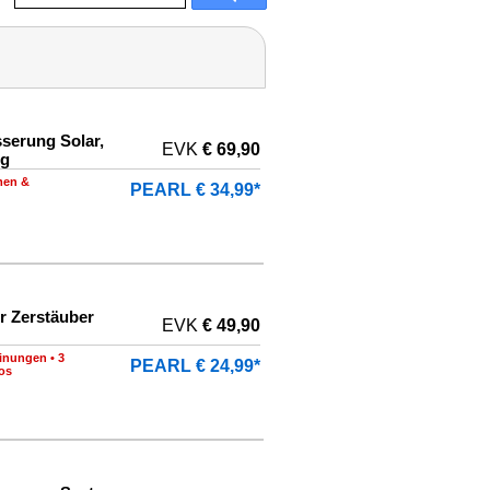
serung Solar,
EVK
€ 69,90
ng
men &
PEARL € 34,99*
r Zerstäuber
EVK
€ 49,90
inungen
•
3
PEARL € 24,99*
os