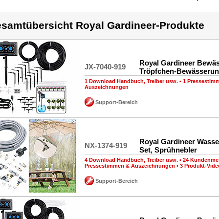
samtübersicht Royal Gardineer-Produkte
Royal Gardineer Bewäs
JX-7040-919
Tröpfchen-Bewässeru
1 Download Handbuch, Treiber usw.
•
1 Pressestim
Auszeichnungen
Support-Bereich
Royal Gardineer Wasse
NX-1374-919
Set, Sprühnebler
4 Download Handbuch, Treiber usw.
•
24 Kundenme
Pressestimmen & Auszeichnungen
•
3 Produkt-Vide
Support-Bereich