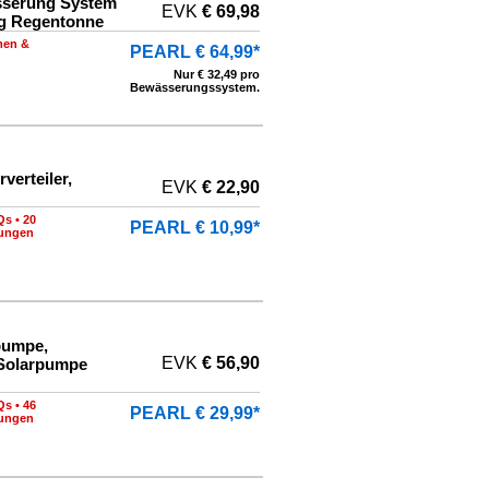
sserung System
EVK
€ 69,98
ng Regentonne
men &
PEARL € 64,99*
Nur € 32,49 pro
Bewässerungssystem.
verteiler,
EVK
€ 22,90
Qs
•
20
PEARL € 10,99*
nungen
pumpe,
EVK
€ 56,90
Solarpumpe
Qs
•
46
PEARL € 29,99*
nungen