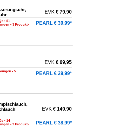
sserungsuhr,
EVK
€ 79,90
uhr
Qs
•
51
PEARL € 39,99*
nungen
•
3 Produkt-
EVK
€ 69,95
nungen
•
5
PEARL € 29,99*
mpfschlauch,
EVK
€ 149,90
chlauch
Qs
•
14
PEARL € 38,99*
nungen
•
3 Produkt-