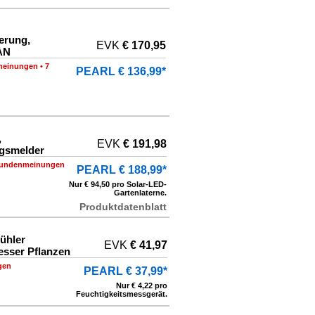
erung,
EVK
€ 170,95
AN
meinungen
•
7
PEARL € 136,99*
,
EVK
€ 191,98
ngsmelder
Kundenmeinungen
PEARL € 188,99*
Nur € 94,50 pro Solar-LED-
Gartenlaterne.
Produktdatenblatt
ühler
EVK
€ 41,97
esser Pflanzen
gen
PEARL € 37,99*
Nur € 4,22 pro
Feuchtigkeitsmessgerät.