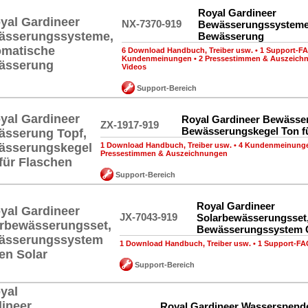
Royal Gardineer
NX-7370-919
Bewässerungssysteme
Bewässerung
6 Download Handbuch, Treiber usw.
•
1 Support-F
Kundenmeinungen
•
2 Pressestimmen & Auszeich
Videos
Support-Bereich
Royal Gardineer Bewässer
ZX-1917-919
Bewässerungskegel Ton f
1 Download Handbuch, Treiber usw.
•
4 Kundenmeinung
Pressestimmen & Auszeichnungen
Support-Bereich
Royal Gardineer
JX-7043-919
Solarbewässerungsset
Bewässerungssystem G
1 Download Handbuch, Treiber usw.
•
1 Support-FA
Support-Bereich
Royal Gardineer Wasserspend