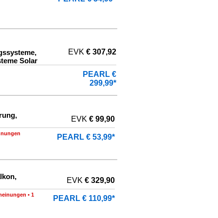
EVK
€ 307,92
gssysteme,
teme Solar
PEARL €
299,99*
rung,
EVK
€ 99,90
hnungen
PEARL € 53,99*
lkon,
EVK
€ 329,90
meinungen
•
1
PEARL € 110,99*