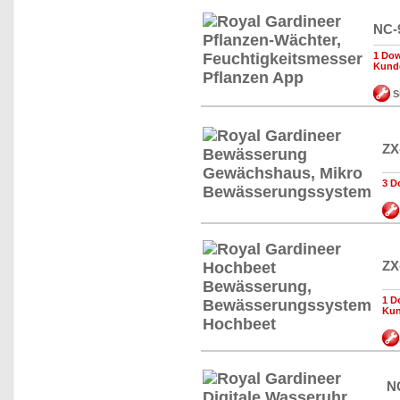
NC-
1 Dow
Kund
S
ZX
3 D
ZX
1 D
Ku
N