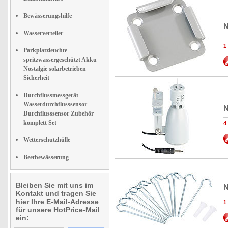
Bewässerungshilfe
N
Wasserverteiler
1
Parkplatzleuchte
spritzwassergeschützt Akku
Nostalgie solarbetrieben
Sicherheit
Durchflussmessgerät
Wasserdurchflusssensor
N
Durchflusssensor Zubehör
komplett Set
4
Wetterschutzhülle
Beetbewässerung
Bleiben Sie mit uns im
N
Kontakt und tragen Sie
hier Ihre E-Mail-Adresse
1
für unsere HotPrice-Mail
ein: