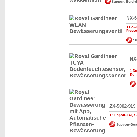
Support-Bereic
NX-6
1 Down
Press
Su
NX
1 D
Kun
ZX-5002-919
1 Support-FAQs
Support-Ber