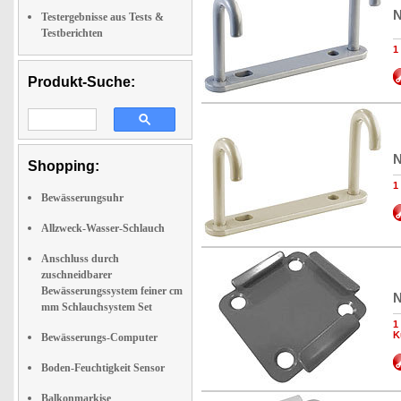
N
Testergebnisse aus Tests &
Testberichten
1
Produkt-Suche:
N
Shopping:
1
Bewässerungsuhr
Allzweck-Wasser-Schlauch
Anschluss durch
zuschneidbarer
Bewässerungssystem feiner cm
N
mm Schlauchsystem Set
1
K
Bewässerungs-Computer
Boden-Feuchtigkeit Sensor
Balkonmarkise