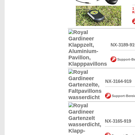
1
K
NX-3189-91
Support-Be
NX-3164-919
Support-Berei
NX-3165-919