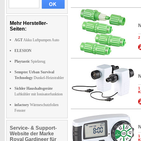
Mehr Hersteller-
N
Seiten:
2
AGT
Akku Luftpumpen Auto
ELESION
Playtastic
Spielzeug
Semptec Urban Survival
N
Technology
Dunkel-Heizstrahler
Sichler Haushaltsgeräte
1
K
Luftkühler mit Ionisatorfunktion
infactory
Wärmeschutzfolien
Fenster
N
Service- & Support-
Website der Marke
1
Royal Gardineer für
K