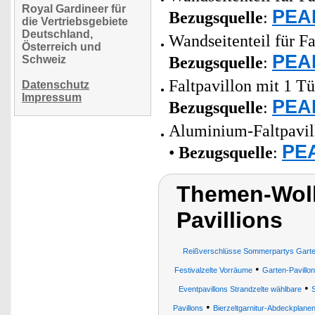
Royal Gardineer für
PEAR
Bezugsquelle
:
die Vertriebsgebiete
Deutschland,
Wandseitenteil für Fa
Österreich und
PEAR
Schweiz
Bezugsquelle
:
Faltpavillon mit 1 Tü
Datenschutz
Impressum
PEAR
Bezugsquelle
:
Aluminium-Faltpavill
PEA
•
Bezugsquelle
:
Themen-Wolk
Pavillions
Reißverschlüsse Sommerpartys Gartenp
•
Festivalzelte Vorräume
Garten-Pavillo
•
Eventpavillons Strandzelte wählbare
•
Pavillons
Bierzeltgarnitur-Abdeckplane