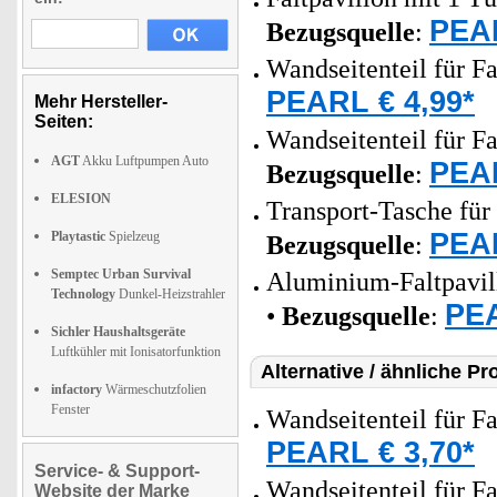
PEAR
Bezugsquelle
:
Wandseitenteil für Fa
PEARL € 4,99*
Mehr Hersteller-
Seiten:
Wandseitenteil für Fa
AGT
Akku Luftpumpen Auto
PEAR
Bezugsquelle
:
ELESION
Transport-Tasche für 
PEAR
Playtastic
Spielzeug
Bezugsquelle
:
Semptec Urban Survival
Aluminium-Faltpavill
Technology
Dunkel-Heizstrahler
PEA
•
Bezugsquelle
:
Sichler Haushaltsgeräte
Luftkühler mit Ionisatorfunktion
Alternative / ähnliche Pr
infactory
Wärmeschutzfolien
Fenster
Wandseitenteil für Fa
PEARL € 3,70*
Service- & Support-
Wandseitenteil für Fa
Website der Marke