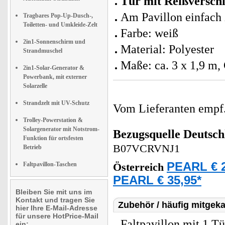
Tür mit Reißverschl
Am Pavillon einfach 
Tragbares Pop-Up-Dusch-,
Toiletten- und Umkleide-Zelt
Farbe: weiß
2in1-Sonnenschirm und
Material: Polyester
Strandmuschel
Maße: ca. 3 x 1,9 m,
2in1-Solar-Generator &
Powerbank, mit externer
Solarzelle
Strandzelt mit UV-Schutz
Vom Lieferanten emp
Trolley-Powerstation &
Solargenerator mit Notstrom-
Bezugsquelle
Deutsch
Funktion für ortsfesten
B07VCRVNJ1
Betrieb
PEARL € 2
Faltpavillon-Taschen
Österreich
PEARL € 35,95*
Bleiben Sie mit uns im
Kontakt und tragen Sie
Zubehör / häufig mitgeka
hier Ihre E-Mail-Adresse
für unsere HotPrice-Mail
Faltpavillon mit 1 Tü
ein: