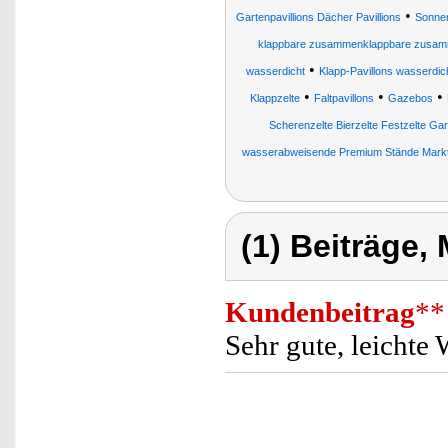
•
Gartenpavillions Dächer Pavillions
Sonnen
klappbare zusammenklappbare zusammen
•
wasserdicht
Klapp-Pavillons wasserdic
•
•
•
Klappzelte
Faltpavillons
Gazebos
Scherenzelte Bierzelte Festzelte Ga
wasserabweisende Premium Stände Markt
(1) Beiträge,
Kundenbeitrag
**
Sehr gute, leichte