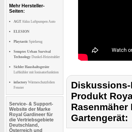
Mehr Hersteller-
Seiten:
AGT
Akku Luftpumpen Auto
ELESION
Playtastic
Spielzeug
Semptec Urban Survival
Technology
Dunkel-Heizstrahler
Sichler Haushaltsgeräte
Luftkühler mit Ionisatorfunktion
Diskussions-
infactory
Wärmeschutzfolien
Fenster
Produkt Roya
Service- & Support-
Rasenmäher 
Website der Marke
Royal Gardineer für
Gartengerät:
die Vertriebsgebiete
Deutschland,
Österreich und