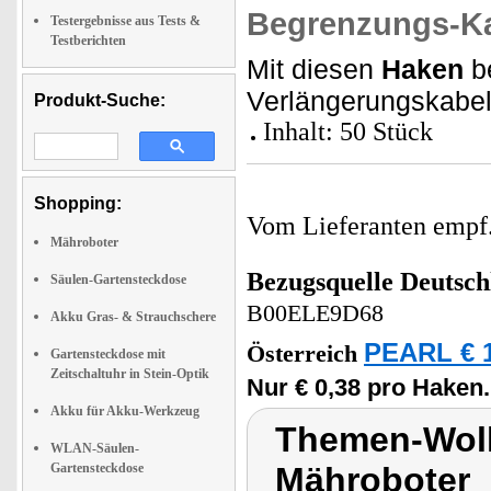
Begrenzungs-K
Testergebnisse aus Tests &
Testberichten
Mit diesen
Haken
be
Verlängerungskabel
Produkt-Suche:
Inhalt: 50 Stück
Shopping:
Vom Lieferanten emp
Mähroboter
Bezugsquelle
Deutsch
Säulen-Gartensteckdose
B00ELE9D68
Akku Gras- & Strauchschere
PEARL € 1
Österreich
Gartensteckdose mit
Zeitschaltuhr in Stein-Optik
Nur € 0,38 pro Haken.
Akku für Akku-Werkzeug
Themen-Wolk
WLAN-Säulen-
Gartensteckdose
Mähroboter