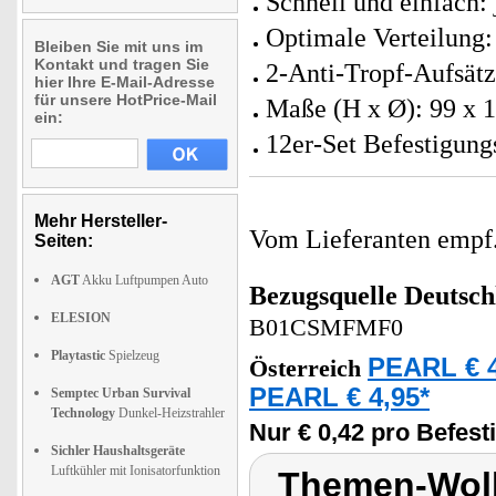
Schnell und einfach:
Optimale Verteilung
Bleiben Sie mit uns im
Kontakt und tragen Sie
2-Anti-Tropf-Aufsätz
hier Ihre E-Mail-Adresse
für unsere HotPrice-Mail
Maße (H x Ø): 99 x 1
ein:
12er-Set Befestigung
Mehr Hersteller-
Vom Lieferanten emp
Seiten:
AGT
Akku Luftpumpen Auto
Bezugsquelle
Deutsch
ELESION
B01CSMFMF0
Playtastic
Spielzeug
PEARL € 4
Österreich
PEARL € 4,95*
Semptec Urban Survival
Technology
Dunkel-Heizstrahler
Nur € 0,42 pro Befes
Sichler Haushaltsgeräte
Luftkühler mit Ionisatorfunktion
Themen-Wol