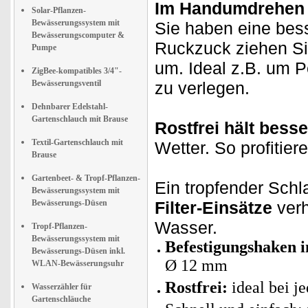
Im Handumdrehen 
Solar-Pflanzen-
Bewässerungssystem mit
Sie haben eine bes
Bewässerungscomputer &
Ruckzuck ziehen Si
Pumpe
um. Ideal z.B. um 
ZigBee-kompatibles 3/4"-
Bewässerungsventil
zu verlegen.
Dehnbarer Edelstahl-
Gartenschlauch mit Brause
Rostfrei hält besse
Textil-Gartenschlauch mit
Wetter. So profitier
Brause
Gartenbeet- & Tropf-Pflanzen-
Ein tropfender Schla
Bewässerungssystem mit
Bewässerungs-Düsen
Filter-Einsätze
verh
Wasser.
Tropf-Pflanzen-
Bewässerungssystem mit
Befestigungshaken i
Bewässerungs-Düsen inkl.
Ø 12 mm
WLAN-Bewässerungsuhr
Rostfrei:
ideal bei j
Wasserzähler für
Gartenschläuche