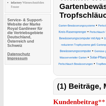
infactory
Wärmeschutzfolien
Gartenbewäs
Fenster
Tropfschläu
Service- & Support-
Website der Marke
•
Garten-Bewässerungssysteme
Perlsc
Royal Gardineer für
•
Kreis-Rasensprenger
Perlschlauch-
die Vertriebsgebiete
Deutschland,
•
Bewässerungscomputer mit App
G
Österreich und
reduzieren Tropfsysteme gieß Gartenp
Schweiz
•
Bewässerungscomputer
Gemüse g
Datenschutz
•
Solar-Pfla
Wasserverteiler Garten
Impressum
•
Perlschlauch Bewässerungen
Tropfbe
(1) Beiträge,
Kundenbeitrag
**