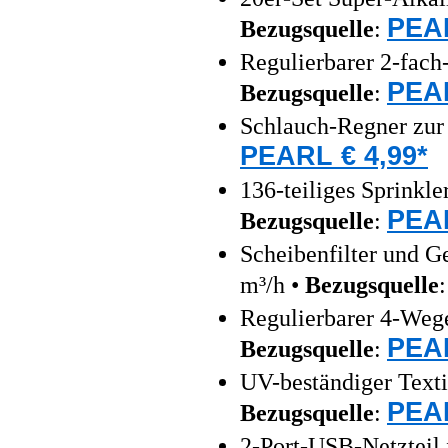
PEAR
Bezugsquelle
:
Regulierbarer 2-fach
PEAR
Bezugsquelle
:
Schlauch-Regner zur 
PEARL € 4,99*
136-teiliges Sprinkl
PEAR
Bezugsquelle
:
Scheibenfilter und 
m³/h •
Bezugsquelle
Regulierbarer 4-Wege
PEAR
Bezugsquelle
:
UV-beständiger Texti
PEAR
Bezugsquelle
:
2-Port-USB-Netzteil 