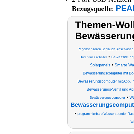
PEAR
Bezugsquelle
:
Themen-Wolk
Bewässerun
Regensensoren Schlauch-Anschlässe 
•
Bewässerungs
Durchflussschalter
•
Solarpanels
Smarte Was
Bewässerungscomputer mit Bod
Bewässerungscomputer mit App, i
Bewässerungs-Ventil und Ap
•
WL
Bewässerungscomputer
Bewässerungscompute
•
programmierbare Wasserspender Ras
We