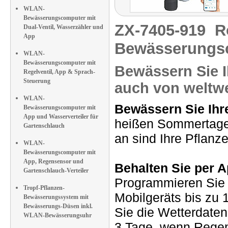
WLAN-
Bewässerungscomputer mit
ZX-7405-919
R
Dual-Ventil, Wasserzähler und
App
Bewässerungs
WLAN-
Bewässerungscomputer mit
Bewässern Sie I
Regelventil, App & Sprach-
Steuerung
auch von weltwe
WLAN-
Bewässern Sie Ihr
Bewässerungscomputer mit
App und Wasserverteiler für
heißen Sommertagen
Gartenschlauch
an sind Ihre Pflanz
WLAN-
Bewässerungscomputer mit
App, Regensensor und
Behalten Sie per A
Gartenschlauch-Verteiler
Programmieren Sie 
Tropf-Pflanzen-
Mobilgeräts bis zu
Bewässerungssystem mit
Bewässerungs-Düsen inkl.
Sie die Wetterdaten
WLAN-Bewässerungsuhr
3 Tage, wenn Regen