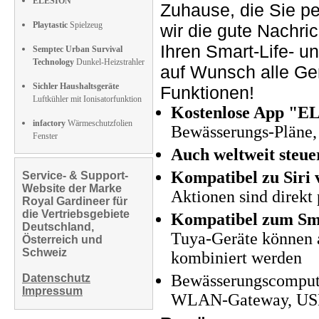
ELESION
Zuhause, die Sie p
Playtastic
Spielzeug
wir die gute Nachri
Ihren Smart-Life- u
Semptec Urban Survival
Technology
Dunkel-Heizstrahler
auf Wunsch alle Ge
Sichler Haushaltsgeräte
Funktionen!
Luftkühler mit Ionisatorfunktion
Kostenlose App "E
infactory
Wärmeschutzfolien
Bewässerungs-Pläne, 
Fenster
Auch weltweit ste
Kompatibel zu Siri 
Service- & Support-
Website der Marke
Aktionen sind direkt
Royal Gardineer für
die Vertriebsgebiete
Kompatibel zum Sma
Deutschland,
Tuya-Geräte können
Österreich und
Schweiz
kombiniert werden
Bewässerungscompute
Datenschutz
Impressum
WLAN-Gateway, USB-