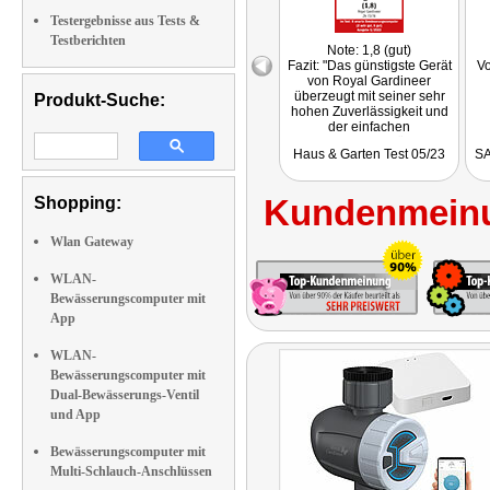
Testergebnisse aus Tests &
Testberichten
Note: 1,8 (gut)
Fazit: "Das günstigste Gerät
Vo
von Royal Gardineer
überzeugt mit seiner sehr
Produkt-Suche:
hohen Zuverlässigkeit und
der einfachen
Programmierung über die
Haus & Garten Test 05/23
SA
Elesion-App."
Getestet wurde ZX-7378
Kundenmeinu
Shopping:
Wlan Gateway
WLAN-
Bewässerungscomputer mit
App
WLAN-
Bewässerungscomputer mit
Dual-Bewässerungs-Ventil
und App
Bewässerungscomputer mit
Multi-Schlauch-Anschlüssen