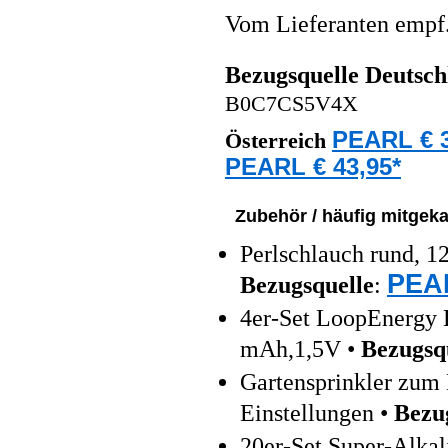
Vom Lieferanten emp
Bezugsquelle
Deutsch
B0C7CS5V4X
PEARL € 3
Österreich
PEARL € 43,95*
Zubehör / häufig mitgeka
Perlschlauch rund, 1
PEAR
Bezugsquelle
:
4er-Set LoopEnergy 
mAh,1,5V •
Bezugsq
Gartensprinkler zum
Einstellungen •
Bezu
20er-Set Super-Alkal