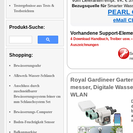
Vom Lie­fe­ran­ten empf. VK: € 3
Be­zugs­quel­le für
Smar­ter Was­ser­zäh­ler für de
Testergebnisse aus Tests &
PEARL €
Testberichten
eMall C
Produkt-Suche:
Vor­han­de­ne Sup­port-Ele­me
4 Down­load Hand­buch, Trei­ber usw.
Aus­zeich­nun­gen
S
Shopping:
r
Bewässerungsuhr
Allzweck-Wasser-Schlauch
Roy­al Gar­dineer Gar­te
Anschluss durch
mes­ser, Di­gi­ta­le Was­se
zuschneidbarer
WLAN
Bewässerungssystem feiner cm
D
mm Schlauchsystem Set
d
b
Bewässerungs-Computer
a
i
Boden-Feuchtigkeit Sensor
Balkonmarkise