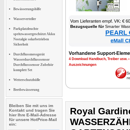
Bewässerungshilfe
Wasserverteiler
Vom Lie­fe­ran­ten empf. VK: € 6
Be­zugs­quel­le für
Smar­ter Was­ser­zäh­ler für de
Parkplatzleuchte
PEARL €
spritzwassergeschützt Akku
Nostalgie solarbetrieben
eMall C
Sicherheit
Vor­han­de­ne Sup­port-Ele­me
Durchflussmessgerät
4 Down­load Hand­buch, Trei­ber usw.
Wasserdurchflusssensor
Durchflusssensor Zubehör
Aus­zeich­nun­gen
komplett Set
S
r
Wetterschutzhülle
Beetbewässerung
Bleiben Sie mit uns im
Royal Gardi
Kontakt und tragen Sie
hier Ihre E-Mail-Adresse
WASSERZÄH
für unsere HotPrice-Mail
ein: