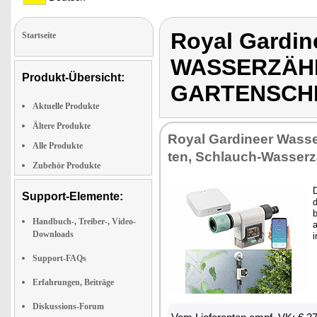
Royal Gardi
Startseite
WASSERZÄH
Produkt-Übersicht:
GARTENSCHL
Aktuelle Produkte
Ältere Produkte
Roy­al Gar­dineer Was­se
Alle Produkte
ten, Schlauch-Was­ser­z
Zubehör Produkte
D
Support-Elemente:
d
b
Handbuch-, Treiber-, Video-
a
Downloads
i
Support-FAQs
Erfahrungen, Beiträge
Diskussions-Forum