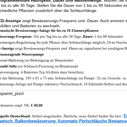
programmierbare Häufigkeit, Dauer und Wassermenge:
Wählen Sie B
h bis zu alle 30 Tage. Stellen Sie die Dauer von 1 bis zu 99 Sekunden 
chiedliche Pflanzen zusätzlich über die Schlauchlänge.
CD-Anzeige
zeigt Bewässerungs-Frequenz und -Dauer. Auch erinnert s
füllen und Batterien zu wechseln.
matische Bewässerungs-Anlage für bis zu 10 Zimmerpflanzen
sserungs-Frequenz:
10x pro Tag bis zu alle 30 Tage,
Dauer:
1 bis 99 Sekunden
ermengen-Regulierung für jede Pflanze über Schlauchlänge möglich, 10-m-Vinylsch
-Anzeige
zeigt Bewässerungs-Frequenz und -Dauer an, signalisiert bei niedrigem B
stansaugende Wasserpumpe
ersal-Halterung zur Befestigung an Wassereimer
stahl-Stifte
zur Schlauch-Fixierung im Blumentopf
mversorgung: 4 Batterien Typ AA (bitte dazu bestellen)
 mit Halterung: 195 x 65 x 75 mm, Schlauchlänge zur Pumpe: 32 cm, Gewicht: ca.
sserungs-Anlage mit Pumpe inklusive Vinylschlauch, 10 Edelstahl-Stiften und deu
eferanten empf. VK:
€ 49,90
T
quelle
Deutschland
: Artikel ausgelaufen. Ähnliche, neue Artikel finden Sie hier:
atisch, Balkonbewässerung, Automatic Perlschläuche Bewaess