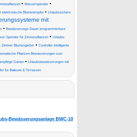
•
•
immerpflanzen
Wasserspender
•
elektronische Blumentropfer
Urlaubssichere
erungssysteme mit
•
n
Bewässerungs-Dauer programmierbare
•
ser-Spender für Zimmerpflanzen
Urlaubs-
•
k Zimmer Blumengießer
Controller intelligente
tomatische Pflanzen-Bewässerungen zum
•
enpflege Garten
Urlaubsbewässerungen mit
fer für Balkone & Terrassen
laubs-Bewässerungsanlage BWC-10