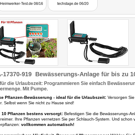
von Pearl & Co. gut
Heimwerker-Test.de 08/16
techstage.de 06/20
bedient."
-17370-919
Bewässerungs-Anlage für bis zu 
 für die Urlaubszeit:
Programmieren Sie einfach Bewässerung
ermenge.
Mit Pumpe
.
ke Pflanzen-Bewässerung - ideal für die Urlaubszeit:
Versorgen Sie 
. Selbst wenn Sie nicht zu Hause sind!
u 10 Pflanzen bestens versorgt:
Befestigen Sie die Bewässerungs-Anl
eimer. Ihre Pflanzen vernetzen Sie per Schlauch-System. Und schon 
rpflanzen:
vollkommen automatisch!