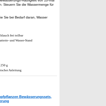
ewässerungs-Häufigkeit von 10-mal
ein. Steuern Sie die Wassermenge für
ie Sie bei Bedarf daran, Wasser
lauch frei teilbar
atterie- und Wasser-Stand
 250 g
tscher Anleitung
opfpflanzen Bewässerungssets,
erung