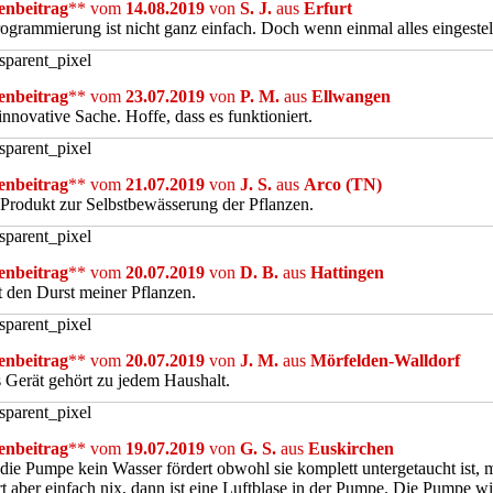
nbeitrag
** vom
14.08.2019
von
S. J.
aus
Erfurt
ogrammierung ist nicht ganz einfach. Doch wenn einmal alles eingestellt 
nbeitrag
** vom
23.07.2019
von
P. M.
aus
Ellwangen
innovative Sache. Hoffe, dass es funktioniert.
nbeitrag
** vom
21.07.2019
von
J. S.
aus
Arco (TN)
Produkt zur Selbstbewässerung der Pflanzen.
nbeitrag
** vom
20.07.2019
von
D. B.
aus
Hattingen
 den Durst meiner Pflanzen.
nbeitrag
** vom
20.07.2019
von
J. M.
aus
Mörfelden-Walldorf
 Gerät gehört zu jedem Haushalt.
nbeitrag
** vom
19.07.2019
von
G. S.
aus
Euskirchen
ie Pumpe kein Wasser fördert obwohl sie komplett untergetaucht ist, m
rt aber einfach nix, dann ist eine Luftblase in der Pumpe. Die Pumpe wir