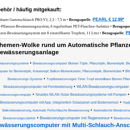
ehör / häufig mitgekauft:
PEARL € 12,99*
barer Gartenschlauch PRO.V3, 2,5 - 7,5 m •
Bezugsquelle
:
Pflanzen-Bewässerungssystem, 6 regulierbare PET-Flaschen-Aufsätze •
Bezugsque
P
nzen-Bewässerungssystem mit 8 einstellbaren Tropfern, 11 Liter •
Bezugsquelle
:
hemen-Wolke rund um Automatische Pflanz
ewässerungsanlage
•
wässerungssysteme
Bewässerungscomputer Blumen Töpfe, Pflanztöpfe, Blumentöpfe, Bl
•
Be
uter für Blumentöpfe, Kräutertopf, Balkon Blumenkasten, Pflanzentöpfe, Blumenkübel
•
Bewässerungs-Systeme
Tropfbewässerungen Timer Tropf einstellbare Blumen Pfla
•
WLAN-Bewässerungscomputer mit
Bewässerungscomputer mit Fernbedienung
•
Smartes WLAN-Solar-Bewässerungssysteme mit Pumpen
ewässerungscomputer
•
Bewässerungscomputer mit App, integriertem Solarpanel und Bodensensor
Topf
•
Balkonbewässerung, Automatic Perlschläuche Bewaesserung
Automatische Bewässerun
•
•
Bewässerungscomputer mit Regensensor
Bewässerungszubehör
Bewässeru
wässerungscomputer mit Multi-Schlauch-Ansc