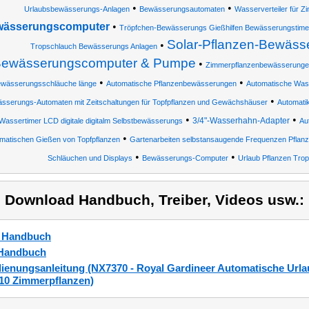
•
•
Urlaubsbewässerungs-Anlagen
Bewässerungsautomaten
Wasserverteiler für Z
ässerungscomputer
•
Tröpfchen-Bewässerungs Gießhilfen Bewässerungstimer 
Solar-Pflanzen-Bewäss
•
Tropschlauch Bewässerungs Anlagen
ewässerungscomputer & Pumpe
•
Zimmerpflanzenbewässerunge
•
•
wässerungsschläuche länge
Automatische Pflanzenbewässerungen
Automatische Was
•
sserungs-Automaten mit Zeitschaltungen für Topfpflanzen und Gewächshäuser
Automati
•
•
3/4"-Wasserhahn-Adapter
Wassertimer LCD digitale digitalm Selbstbewässerungs
Au
•
matischen Gießen von Topfpflanzen
Gartenarbeiten selbstansaugende Frequenzen Pflanz
•
•
Schläuchen und Displays
Bewässerungs-Computer
Urlaub Pflanzen Trop
) Download Handbuch, Treiber, Videos usw.:
_Handbuch
Handbuch
ienungsanleitung (NX7370 - Royal Gardineer Automatische Ur
 10 Zimmerpflanzen)