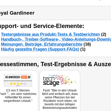
yal Gardineer
pport- und Service-Elemente:
Testergebnisse aus Produkt-Tests & Testberichten
(2)
Handbuch-, Treiber-Software-, Video-Anleitungs-Downl
Meinungen, Beiträge, Erfahrungsberichte
(16)
Häufig gestellte Fragen (Support-FAQs)
(1)
ressestimmen, Test-Ergebnisse & Ausz
3,5 von 5 Sternen
Fazit: "Wer in den Urlaub
Fazit: "... ein sehr nützliches
fährt und einfach will, dass
Hilfsmittel für einen
seine Pflanzen bei der
sorgenfreien Urlaub."
Rückkehr noch leben, ist
bereits mit den billigen
Bewässerungsautomaten