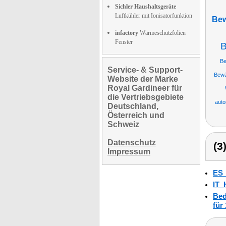
Sichler Haushaltsgeräte
Luftkühler mit Ionisatorfunktion
Bew
infactory
Wärmeschutzfolien
Fenster
B
Be
Service- & Support-
Bewä
Website der Marke
Royal Gardineer für
die Vertriebsgebiete
auto
Deutschland,
Österreich und
Schweiz
Datenschutz
(3
Impressum
ES
IT_
Bed
für