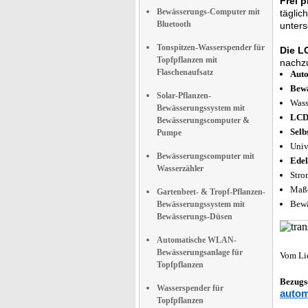
Frei 
Bewässerungs-Computer mit
täglic
Bluetooth
unters
Tonspitzen-Wasserspender für
Die L
Topfpflanzen mit
nachzu
Flaschenaufsatz
Auto
Bewä
Solar-Pflanzen-
Wass
Bewässerungssystem mit
LCD
Bewässerungscomputer &
Selb
Pumpe
Univ
Bewässerungscomputer mit
Edel
Wasserzähler
Stro
Maße
Gartenbeet- & Tropf-Pflanzen-
Bewä
Bewässerungssystem mit
Bewässerungs-Düsen
Automatische WLAN-
Bewässerungsanlage für
Vom Li
Topfpflanzen
Bezugs
Wasserspender für
autom
Topfpflanzen