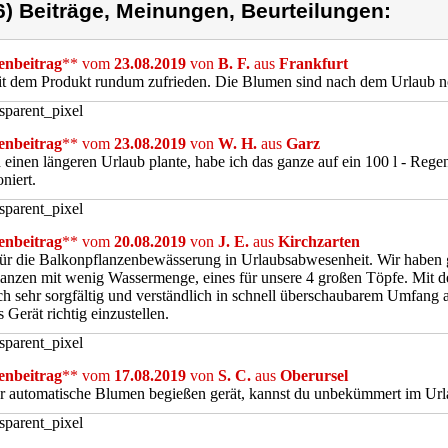
6) Beiträge, Meinungen, Beurteilungen:
nbeitrag
** vom
23.08.2019
von
B. F.
aus
Frankfurt
t dem Produkt rundum zufrieden. Die Blumen sind nach dem Urlaub no
nbeitrag
** vom
23.08.2019
von
W. H.
aus
Garz
 einen längeren Urlaub plante, habe ich das ganze auf ein 100 l - Reg
oniert.
nbeitrag
** vom
20.08.2019
von
J. E.
aus
Kirchzarten
für die Balkonpflanzenbewässerung in Urlaubsabwesenheit. Wir haben gl
lanzen mit wenig Wassermenge, eines für unsere 4 großen Töpfe. Mit de
ch sehr sorgfältig und verständlich in schnell überschaubarem Umfang al
 Gerät richtig einzustellen.
nbeitrag
** vom
17.08.2019
von
S. C.
aus
Oberursel
r automatische Blumen begießen gerät, kannst du unbekümmert im Url