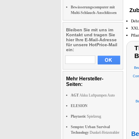
Bewässerungscomputer mit
Zub
Multi-Schlauch-Anschlüssen
Dehn
XXL-
Bleiben Sie mit uns im
Kontakt und tragen Sie
Pfla
hier Ihre E-Mail-Adresse
für unsere HotPrice-Mail
T
ein:
B
Be
Comp
Mehr Hersteller-
Seiten:
AGT
Akku Luftpumpen Auto
B
ELESION
Playtastic
Spielzeug
Semptec Urban Survival
Technology
Dunkel-Heizstrahler
Be