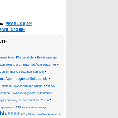
PEARL € 5,99*
lle
:
EARL € 13,99*
en-
•
umenkästen, Pflanzentöpfe
Bewässerungs-
•
wässerungscomputer mit Wasserzähler
•
nzen Zimmer Gießkannen Sprinkler
•
 App, integrierte Solarpanels
•
•
WLAN-
Pflanzen Bewässerungen Urlaub
pflanzen Bewässerungssets, automatisch,
•
gssteuerung mit Zeitschaltuhr Reisen
•
•
ngsanlagen
Blumenbewässerungen
hlüssen
•
•
Topf-Pflanzen-Bewässerer