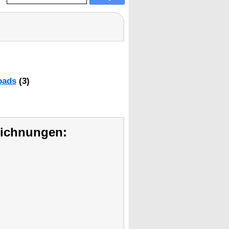
oads
(3)
eichnungen: