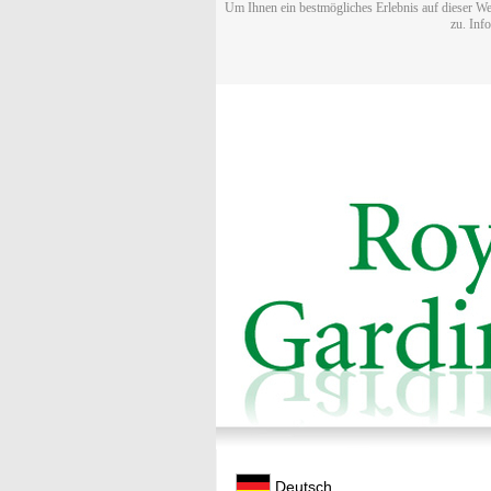
Um Ihnen ein bestmögliches Erlebnis auf dieser We
zu. Inf
Deutsch