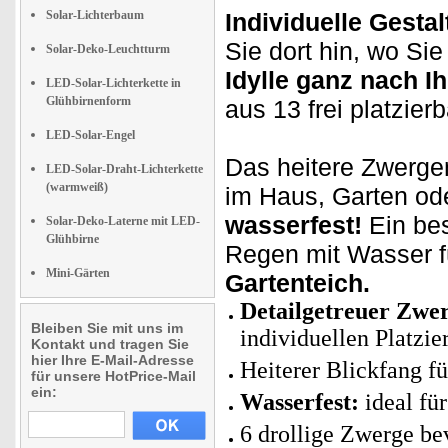
Solar-Lichterbaum
Individuelle Gestal
Sie dort hin, wo Si
Solar-Deko-Leuchtturm
Idylle ganz nach I
LED-Solar-Lichterkette in
Glühbirnenform
aus 13 frei platzier
LED-Solar-Engel
Das heitere Zwerge
LED-Solar-Draht-Lichterkette
(warmweiß)
im Haus, Garten oder
wasserfest!
Ein bes
Solar-Deko-Laterne mit LED-
Glühbirne
Regen mit Wasser fü
Mini-Gärten
Gartenteich.
Detailgetreuer Zwe
Bleiben Sie mit uns im
individuellen Platzie
Kontakt und tragen Sie
hier Ihre E-Mail-Adresse
Heiterer Blickfang fü
für unsere HotPrice-Mail
ein:
Wasserfest:
ideal fü
6 drollige Zwerge be