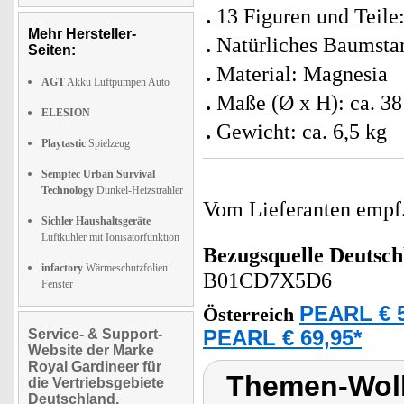
13 Figuren und Teile
Mehr Hersteller-
Natürliches Baumst
Seiten:
Material: Magnesia
AGT
Akku Luftpumpen Auto
Maße (Ø x H): ca. 38
ELESION
Gewicht: ca. 6,5 kg
Playtastic
Spielzeug
Semptec Urban Survival
Technology
Dunkel-Heizstrahler
Vom Lieferanten emp
Sichler Haushaltsgeräte
Luftkühler mit Ionisatorfunktion
Bezugsquelle
Deutsch
infactory
Wärmeschutzfolien
B01CD7X5D6
Fenster
PEARL € 5
Österreich
Service- & Support-
PEARL € 69,95*
Website der Marke
Royal Gardineer für
Themen-Wol
die Vertriebsgebiete
Deutschland,