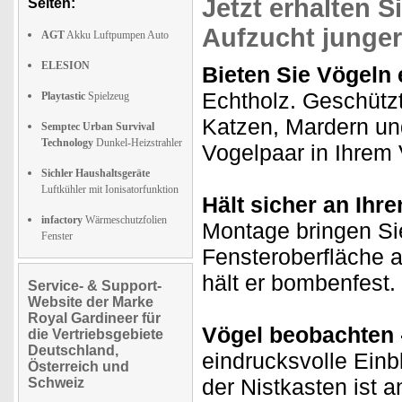
Jetzt erhalten S
Seiten:
Aufzucht junger
AGT
Akku Luftpumpen Auto
ELESION
Bieten Sie Vögeln
Echtholz. Geschützt
Playtastic
Spielzeug
Katzen, Mardern und
Semptec Urban Survival
Technology
Dunkel-Heizstrahler
Vogelpaar in Ihrem
Sichler Haushaltsgeräte
Luftkühler mit Ionisatorfunktion
Hält sicher an Ihr
infactory
Wärmeschutzfolien
Montage bringen Sie
Fenster
Fensteroberfläche 
hält er bombenfest.
Service- & Support-
Website der Marke
Royal Gardineer für
Vögel beobachten
die Vertriebsgebiete
Deutschland,
eindrucksvolle Einb
Österreich und
der Nistkasten ist 
Schweiz