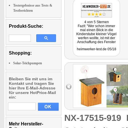
Testergebnisse aus Tests &
Testberichten
4 von 5 Sternen
Produkt-Suche:
Fazit: "Wer schon immer
mal einen Blick in die
Kinderstube kleiner Vögel
werfen wollte, ist mit der
Anschaffung des Fenster
Nistkastens von Royal
heimwerker-test.de 05/18
Gardineer gut beraten.
Shopping:
Einfacher kann ein Blick
hinter die Kulissen der
Natur kaum sein."
Solar-Teichpumpen
Bleiben Sie mit uns im
Kontakt und tragen Sie
hier Ihre E-Mail-Adresse
für unsere HotPrice-Mail
ein:
NX-17515-919
Mehr Hersteller-