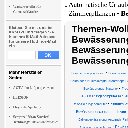
Automatische Urlau
Wasserverteiler für
Gartenschläuche
Zimmerpflanzen •
Be
Themen-Wol
Bleiben Sie mit uns im
Kontakt und tragen Sie
hier Ihre E-Mail-Adresse
Bewässerun
für unsere HotPrice-Mail
ein:
Bewässerung
Bewässerun
Mehr Hersteller-
•
Bewässerungssysteme
Bewässerungsc
Seiten:
Computer für Blumentöpfe, Kräutertopf, 
AGT
Akku Luftpumpen Auto
•
Bewässerungs-Systeme
Trop
Bewässerungscomputer mit Fe
ELESION
•
Smartes W
Bewässerungscomputer
Playtastic
Spielzeug
Bewässerungscomputer mit App, 
Semptec Urban Survival
Balkonbewässerung, Automatic Pe
Technology
Dunkel-Heizstrahler
•
Bewäss
Bewässerungszubehör