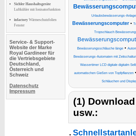
Sichler Haushaltsgeräte
Bewässerungscompute
Luftkühler mit Ionisatorfunktion
Urlaubsbewässerungs-Anlage
infactory
Wärmeschutzfolien
Bewässerungscomputer
•
T
Fenster
Tropschlauch Bewässerung
Bewässerungscomput
Service- & Support-
Website der Marke
•
Bewässerungsschläuche länge
Autom
Royal Gardineer für
Bewässerungs-Automaten mit Zeitschaltu
die Vertriebsgebiete
Deutschland,
Wassertimer LCD digitale digitalm S
Österreich und
automatischen Gießen von Topfpflanzen
Schweiz
Schläuchen und Displa
Datenschutz
Impressum
(1) Download
usw.:
Schnellstartanl