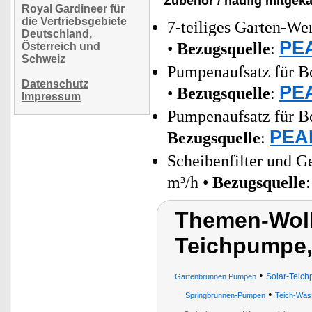
Zubehör / häufig mitgeka
Royal Gardineer für
die Vertriebsgebiete
7-teiliges Garten-We
Deutschland,
PEA
•
Bezugsquelle
:
Österreich und
Schweiz
Pumpenaufsatz für 
Datenschutz
PEA
•
Bezugsquelle
:
Impressum
Pumpenaufsatz für Bo
PEAR
Bezugsquelle
:
Scheibenfilter und 
m³/h •
Bezugsquelle
Themen-Wolk
Teichpumpe,
•
Solar-Teich
Gartenbrunnen Pumpen
•
Springbrunnen-Pumpen
Teich-Wa