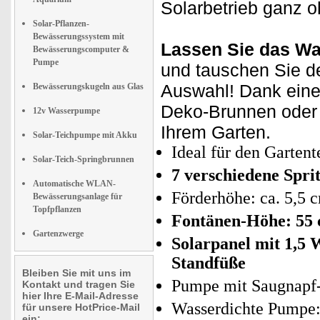
Solarbetrieb ganz 
Solar-Pflanzen-
Bewässerungssystem mit
Lassen Sie das Wa
Bewässerungscomputer &
Pumpe
und tauschen Sie de
Auswahl! Dank eine
Bewässerungskugeln aus Glas
Deko-Brunnen oder T
12v Wasserpumpe
Ihrem Garten.
Solar-Teichpumpe mit Akku
Ideal für den Garten
Solar-Teich-Springbrunnen
7 verschiedene Spri
Automatische WLAN-
Förderhöhe: ca. 5,5 
Bewässerungsanlage für
Topfpflanzen
Fontänen-Höhe: 55
Gartenzwerge
Solarpanel mit 1,5 
Standfüße
Bleiben Sie mit uns im
Pumpe mit Saugnapf
Kontakt und tragen Sie
hier Ihre E-Mail-Adresse
Wasserdichte Pumpe:
für unsere HotPrice-Mail
ein: