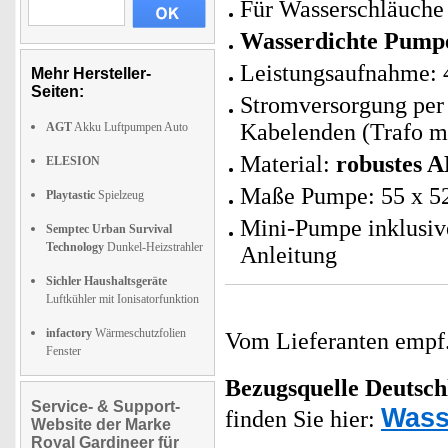
Für Wasserschläuche 
Wasserdichte Pump
Leistungsaufnahme: 
Mehr Hersteller-
Seiten:
Stromversorgung per 
Kabelenden (Trafo mi
AGT
Akku Luftpumpen Auto
Material:
robustes A
ELESION
Maße Pumpe: 55 x 52
Playtastic
Spielzeug
Mini-Pumpe inklusiv
Semptec Urban Survival
Technology
Dunkel-Heizstrahler
Anleitung
Sichler Haushaltsgeräte
Luftkühler mit Ionisatorfunktion
infactory
Wärmeschutzfolien
Vom Lieferanten emp
Fenster
Bezugsquelle
Deutsch
Service- & Support-
Wass
finden Sie hier:
Website der Marke
Royal Gardineer für