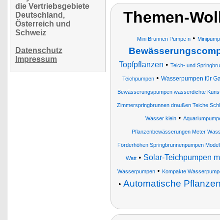
die Vertriebsgebiete
Themen-Wol
Deutschland,
Österreich und
Schweiz
•
Mini Brunnen Pumpe n
Minipum
Bewässerungscomp
Datenschutz
Impressum
Topfpflanzen
•
Teich- und Springb
•
Wasserpumpen für Ga
Teichpumpen
Bewässerungspumpen wasserdichte Kunsts
Zimmerspringbrunnen draußen Teiche Sc
•
Wasser klein
Aquariumpump
Pflanzenbewässerungen Meter Wass
Förderhöhen Springbrunnenpumpen Model
•
Solar-Teichpumpen mi
Watt
•
Wasserpumpen
Kompakte Wasserpump
Automatische Pflanz
•