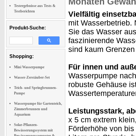
Monaten Gewähr
Testergebnisse aus Tests &
Testberichten
Vielfältig einsetzba
mit Wasserbetrieb.
Produkt-Suche:
Sie das Wasser aus
faszinierende Wass
sind kaum Grenzen 
Shopping:
Für innen und auß
Mini Wasserpumpe
Wasserpumpe nach 
Wasser-Zerstäuber-Set
robuste Gehäuse ist
Teich- und Springbrunnen-
Wassertemperaturen
Pumpe
Wasserpumpe für Gartenteich,
Leistungsstark, a
Zimmerbrunnen und
Aquarium
x 5 cm extrem klein,
Solar-Pflanzen-
Förderhöhe von bis 
Bewässerungssystem mit
Bewässerungscomputer &