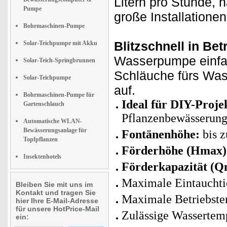
Litern pro Stunde,
Pumpe
große Installationen
Bohrmaschinen-Pumpe
Blitzschnell in Be
Solar-Teichpumpe mit Akku
Wasserpumpe einfach
Solar-Teich-Springbrunnen
Schläuche fürs Was
Solar-Teichpumpe
auf.
Bohrmaschinen-Pumpe für
Ideal für DIY-Proje
Gartenschlauch
Pflanzenbewässerung,
Automatische WLAN-
Bewässerungsanlage für
Fontänenhöhe:
bis z
Topfpflanzen
Förderhöhe (Hmax)
Insektenhotels
Förderkapazität (Qm
Maximale Eintauchti
Bleiben Sie mit uns im
Kontakt und tragen Sie
Maximale Betriebste
hier Ihre E-Mail-Adresse
für unsere HotPrice-Mail
Zulässige Wassertemp
ein: