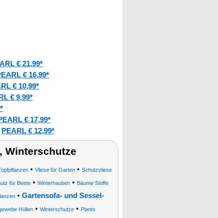
ARL € 21,99*
EARL € 16,99*
RL € 10,99*
L € 9,99*
*
PEARL € 17,99*
PEARL € 12,99*
:
 Winterschutze
•
•
Topfpflanzen
Vliese für Garten
Schutzvliese
•
•
utz für Beete
Winterhauben
Bäume Stoffe
•
Gartensofa- und Sessel-
flanzen
•
•
gewebe Hüllen
Winterschutze
Plants