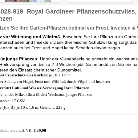
6028-919
Royal Gardineer Pflanzenschutzvlies,
nzen
zen Sie Ihre Garten-Pflanzen optimal vor Frost, Insekten &
z vor Witterung und Wildfraß:
Bewahren Sie Ihre Pflanzen im Garten
tterschäden und Insekten. Dank thermischer Schutzwirkung sorgt das V
lanzen auch bei Frost und Hagel keine Schäden davon tragen.
für junge Pflanzen:
Unter der Vliesabdeckung entsteht ein wachstums
Reifevorsprung von bis zu 2-3 Wochen gibt. So unterstützen Sie ein n
eren den Einsatz chemischer Düngemittel.
Set Frostschutz-Gartenvlies:
je 10 x 1,6 m
ler Schutz vor Hagel, Frost und Wildfraß durch Vögel und Insekten
rstützt Luft- und Wasser-Versorgung Ihrer Pflanzen
tehendes Mikroklima fördert Wachstum junger Pflanzen
stärke: 17 GSM
 (H x B): je 10 x 1,6 m, Gewicht: 228 g
eferanten empf. VK:
€ 29,90