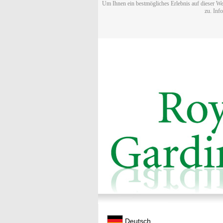
Um Ihnen ein bestmögliches Erlebnis auf dieser We
zu. Inf
Deutsch