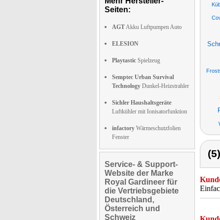
Mehr Hersteller-
Küb
Seiten:
Cov
AGT
Akku Luftpumpen Auto
ELESION
Sch
Playtastic
Spielzeug
Frost
Semptec Urban Survival
Technology
Dunkel-Heizstrahler
Sichler Haushaltsgeräte
Luftkühler mit Ionisatorfunktion
infactory
Wärmeschutzfolien
Fenster
(5
Service- & Support-
Website der Marke
Kunde
Royal Gardineer für
Einfa
die Vertriebsgebiete
Deutschland,
Österreich und
Schweiz
Kunde