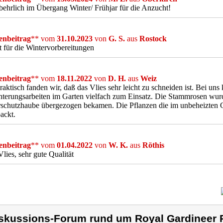
ehrlich im Übergang Winter/ Frühjar für die Anzucht!
nbeitrag
** vom
31.10.2023
von
G. S.
aus
Rostock
t für die Wintervorbereitungen
nbeitrag
** vom
18.11.2022
von
D. H.
aus
Weiz
raktisch fanden wir, daß das Vlies sehr leicht zu schneiden ist. Bei uns 
terungsarbeiten im Garten vielfach zum Einsatz. Die Stammrosen wurd
rschutzhaube übergezogen bekamen. Die Pflanzen die im unbeheizten 
ackt.
nbeitrag
** vom
01.04.2022
von
W. K.
aus
Röthis
 Vlies, sehr gute Qualität
skussions-Forum rund um Royal Gardineer 