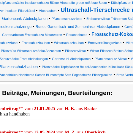
•
elpflanzensäcke Insektenschutze Blätter Vliesstoffe green reißfeste Beete
Kübelpflanzen
Ultraschall-Tierschreck
•
•
er Insekten Pflanzkübel
Vlieshauben
•
•
Gartenbank-Abdeckplanen
Pflanzenschutzvliese
Erdbeerenvliese Frühernten Sp
•
•
neckenschutzringe
Runde Gartentisch- und Sonneninsel-Abdeckplanen
Gemüs
•
•
Frostschutz-Kokos
Gartenarbeiten Ernteschutze Meterwaren
Rosenschutze
•
•
•
•
schutzvliese
Frostschutzhauben
Winterschutzhauben
Ernteverfrühungsvliese
Mikr
•
•
Pflanzhüte Winterschutzsäcke Anzuchten
Pflanzenvliese
Winter Pflanzen Breiten Sch
•
•
•
Schutzsäcke Frost Abdeckungen
Gartenstuhl-Abdeckplanen
Pflanzenschutz-Vliese
W
•
Pflanzenschutzhauben
Pflanzsäcke Topfpflanzen Beutel Accessories Kübel kalte Säck
•
Wuchshüllen Hochbeete Samen Blumentöpfe Sets Fegeschutze Pflanzglocken
Ernte-Verfr
) Beiträge, Meinungen, Beurteilungen:
nbeitrag
** vom
21.01.2025
von
H. K.
aus
Brake
ch zu handhaben
nbeitrag
** vom
13.05.2024
von
M. Z.
aus
Oberkirch