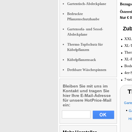
Gartentisch-Abdeckplane
Bezugs
Österre
Bedruckte
Nur € 
Pflanzenschutzhaube
Zub
Gartensofa- und Sessel-
Abdeckplane
XXL-
Thermo-Topfschutz für
XL-T
Kübelpflanzen
Ther
XL-P
Kübelpflanzensack
Bode
Drehbare Wäschespinnen
4er-
7-te
Bleiben Sie mit uns im
T
Kontakt und tragen Sie
hier Ihre E-Mail-Adresse
für unsere HotPrice-Mail
Garte
ein:
•
Ga
Hö