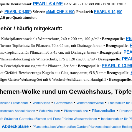
PEARL € 4,99*
quelle
Deutschland
:
EAN:
4022107389396
/
B09HHFY9HR
PEARL € 4,99*
eMall CHF 8.95*
PEARL € 14,95*
ich
;
Schweiz
;
Frankreich
0,16 pro Quadratmeter.
ehör / häufig mitgekauft:
PE
Kübelpflanzensack als Winterschutz, 240 x 200 cm, 100 g/m² •
Bezugsquelle
:
P
hermo-Topfschutz für Pflanzen, 70 x 65 cm, mit Drainage, braun •
Bezugsquelle
:
PEA
mo-Topfschutz für Pflanzen, 50 x 45 cm, mit Drainage, braun •
Bezugsquelle
:
PEAR
flanzenabdeckung als Winterschutz, 175 x 120 cm, 80 g/m² •
Bezugsquelle
:
PEARL € 13,99
n-Feuchtigkeitsmessgerät für Pflanzen, 3er-Set •
Bezugsquelle
:
Set Gießfrei-Bewässerungs-Kugeln aus Glas, transparent, Ø 8,5 cm •
Bezugsquelle
:
iliges Garten-Werkzeug-Set mit 6 Wechsel-Aufsätzen und Handgriff •
Bezugsquelle
hemen-Wolke rund um Gewächshaus, Töpfe,
•
•
•
•
nvliese Frostschutz
Wintervliese
Gartenvliese
Winterschutzvliese
Frostschutz für 
•
•
•
•
Pflanzenhalter
rtentisch-Abdeckplanen
Schutzhauben
Pflanzenschutze
Frostsch
•
fe Sträucher Gartenbau Blumen anti-Frost Früchte Wassermelonen
Insektenschutz für P
•
Abdeckplane
Pflanzenhauben Winter außen Garden Pflanzenschutzhauben Boden