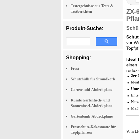
Testergebnisse aus Tests &
ZX-
Testberichten
Pfla
Schüt
Produkt-Suche:
Schut
vor We
Topfpf
Shopping:
Ideal 
einen 
Frost
reduzi
2er-
Schutzhülle für Strandkorb
Idea
Unte
Gartenstuhl-Abdeckplane
Ents
Runde Gartentisch- und
Netz
Sonneninsel-Abdeckplane
Maße
Gartenbank-Abdeckplane
Frostschutz-Kokosmatte für
Vom Li
Topfpflanzen