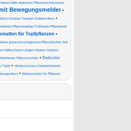
 Palmen Kälte abdecken Pflanzenschutzsäcke
e mit Bewegungsmelder
•
•
ätfrost Gemüse Tomaten Erdbeervliese
ebeete Pflanzenanbau Frühbeete Pflanzbeete
matten für Topfpflanzen
•
oklima grüne Anzuchtglocken Pflanzhütchen Soil
utze Kälteschutze Längen Hauben Gaärten
•
Bedruckte
etterfester Pflanzenschutz
•
e Töpfe
Verbissschutze Gewächshäuser
•
ühungsvliese
Winterschutze für Pflanzen