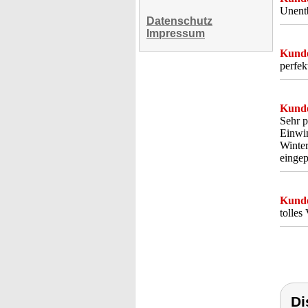
Unentb
Datenschutz
Impressum
Kunde
perfek
Kunde
Sehr p
Einwin
Winte
eingep
Kunde
tolles
Di