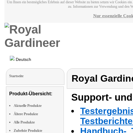
Um Ihnen ein bestmögliches Erlebnis auf dieser Website zu bieten setzen wir Cookies ei
zu. Informationen zur Verwendung und den W
Nur essenzielle Cook
Deutsch
Royal Gardin
Startseite
Produkt-Übersicht:
Support- und
Aktuelle Produkte
Testergebni
Ältere Produkte
Testbericht
Alle Produkte
Handbuch-, T
Zubehör Produkte