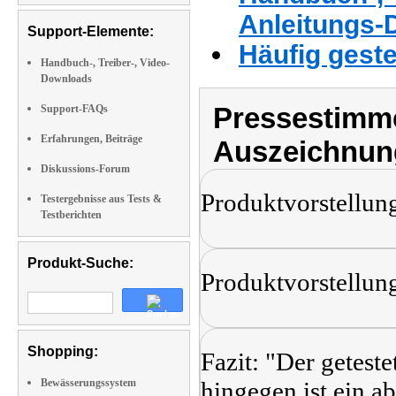
Anleitungs-
Support-Elemente:
Häufig geste
Handbuch-, Treiber-, Video-
Downloads
Pressestimme
Support-FAQs
Erfahrungen, Beiträge
Auszeichnun
Diskussions-Forum
Produktvorstellun
Testergebnisse aus Tests &
Testberichten
Produkt-Suche:
Produktvorstellun
Shopping:
Fazit: "Der getes
Bewässerungssystem
hingegen ist ein 