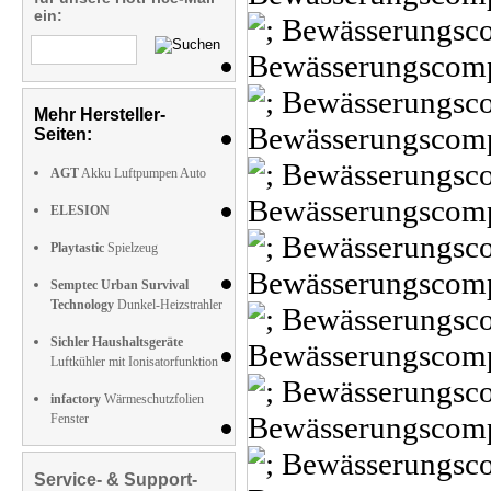
ein:
Mehr Hersteller-
Seiten:
AGT
Akku Luftpumpen Auto
ELESION
Playtastic
Spielzeug
Semptec Urban Survival
Technology
Dunkel-Heizstrahler
Sichler Haushaltsgeräte
Luftkühler mit Ionisatorfunktion
infactory
Wärmeschutzfolien
Fenster
Service- & Support-