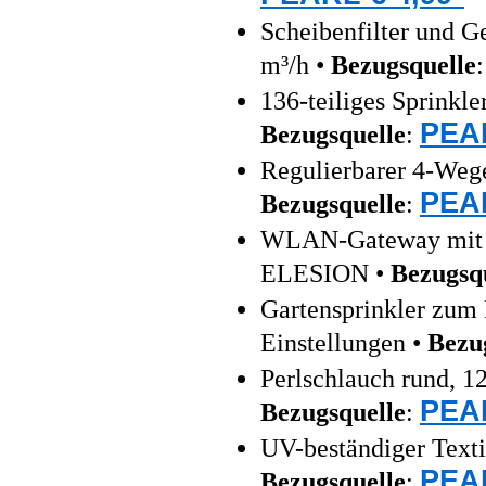
Scheibenfilter und 
m³/h •
Bezugsquelle
136-teiliges Sprinkl
PEAR
Bezugsquelle
:
Regulierbarer 4-Wege
PEAR
Bezugsquelle
:
WLAN-Gateway mit B
ELESION •
Bezugsq
Gartensprinkler zum
Einstellungen •
Bezu
Perlschlauch rund, 1
PEAR
Bezugsquelle
:
UV-beständiger Texti
PEAR
Bezugsquelle
: