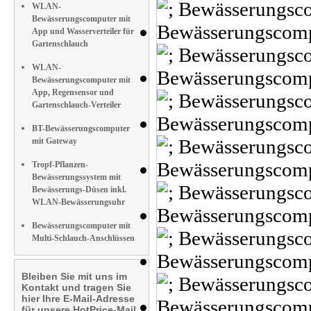
WLAN-
Bewässerungscomputer mit
App und Wasserverteiler für
Gartenschlauch
WLAN-
Bewässerungscomputer mit
App, Regensensor und
Gartenschlauch-Verteiler
BT-Bewässerungscomputer
mit Gateway
Tropf-Pflanzen-
Bewässerungssystem mit
Bewässerungs-Düsen inkl.
WLAN-Bewässerungsuhr
Bewässerungscomputer mit
Multi-Schlauch-Anschlüssen
Bleiben Sie mit uns im
Kontakt und tragen Sie
hier Ihre E-Mail-Adresse
für unsere HotPrice-Mail