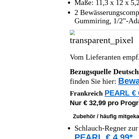
Maße: 11,3 x 12 x 5,
2 Bewässerungscompu
Gummiring, 1/2"-Adap
Vom Lieferanten emp
Bezugsquelle
Deutsch
Bewa
finden Sie hier:
PEARL € 
Frankreich
Nur € 32,99 pro Pro
Zubehör / häufig mitgeka
Schlauch-Regner zur 
PEARL € 4,99*