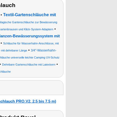
hlauch
•
Textil-Gartenschläuche mit
Magische Gartenschläuche zur Bewässerung
•
Gartenbrausen und Klick-System-Adaptern
flanzen-Bewässerungssystem mit
•
Schläuche für Wasserhahn-Anschlüsse, mit
•
3/4"-Wasserhahn-
 mit dehnbarer Länge
hläuche universelle leichte Camping UV-Schutz
•
•
Dehnbare Gartenschläuche mit Latexkern
chläuche
chlauch PRO.V2, 2,5 bis 7,5 m)