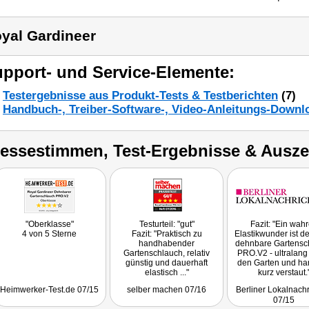
yal Gardineer
pport- und Service-Elemente:
Testergebnisse aus Produkt-Tests & Testberichten
(7)
Handbuch-, Treiber-Software-, Video-Anleitungs-Downl
ressestimmen, Test-Ergebnisse & Ausz
"Oberklasse"
Testurteil: "gut"
Fazit: "Ein wah
4 von 5 Sterne
Fazit: "Praktisch zu
Elastikwunder ist d
handhabender
dehnbare Gartensc
Gartenschlauch, relativ
PRO.V2 - ultralang
günstig und dauerhaft
den Garten und ha
elastisch ..."
kurz verstaut.
Heimwerker-Test.de 07/15
selber machen 07/16
Berliner Lokalnachr
07/15