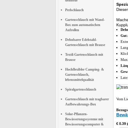
dehnbar
Spezi
Dieser
Perlschlauch
Machen
Gartenschlauch mit Wand-
Kupplu
Box zum automatischen
Dehn
Aufrollen
Gut 
Dehnbarer Edelstahl-
Extr
Gartenschlauch mit Brause
Lang
Klic
Textil-Gartenschlauch mit
Maxi
Brause
Län
Hochflexibler Camping- &
Gewi
Gartenschlauch,
Late
lebensmittelqualität
Spiralgartenschlauch
Vom Li
Gartenschlauch mit tragbarer
Aufbewahrungs-Box
Bezugs
Solar-Pflanzen-
Bewä
Bewässerungssysteme mit
€ 0.39 
Bewässerungscomputer &