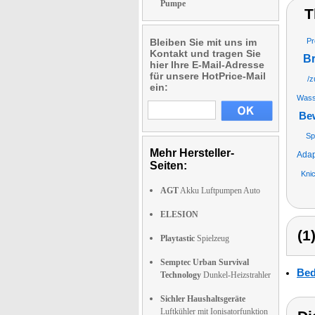
Pumpe
T
Bleiben Sie mit uns im
Pr
Kontakt und tragen Sie
B
hier Ihre E-Mail-Adresse
für unsere HotPrice-Mail
/
ein:
Wass
Be
Sp
Mehr Hersteller-
Adap
Seiten:
Kni
AGT
Akku Luftpumpen Auto
ELESION
(1
Playtastic
Spielzeug
Semptec Urban Survival
Bed
Technology
Dunkel-Heizstrahler
Sichler Haushaltsgeräte
Luftkühler mit Ionisatorfunktion