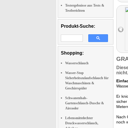
Testergebnisse aus Tests &
Testberichten
Produkt-Suche:
Shopping:
GRA
Wasserschlauch
Dies
nicht
Wasser-Stop
Sicherheitszulaufschlauch für
Einfa
Waschmaschinen &
Wasser
Geschirrspüler
Er knic
Schwanenhals-
sicher
Gartenschlauch-Dusche &
Metern
Aircooler
Nach 
Lebensmittelechter
noch w
Druckwasserschlauch,