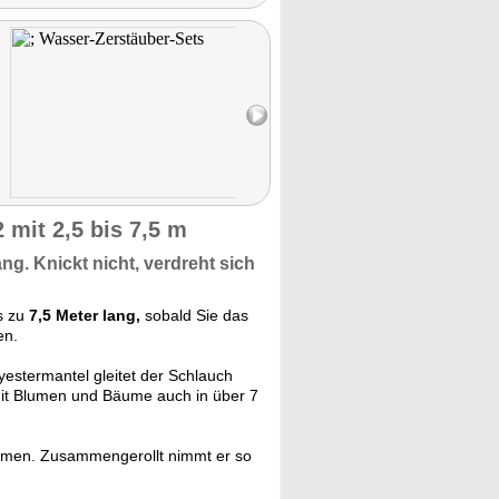
speziel
Strahlu
verspric
fest zu 
ungeschü
mit 2,5 bis 7,5 m
ang.
Knickt nicht,
verdreht sich
s zu
7,5 Meter lang,
sobald Sie das
en.
yestermantel gleitet der Schlauch
mit Blumen und Bäume auch in über 7
en. Zusammengerollt nimmt er so