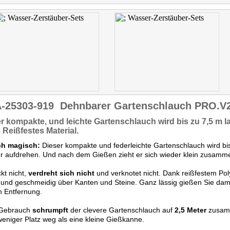
-25303-919
Dehnbarer Gartenschlauch PRO.V2 
er
kompakte,
und leichte Gartenschlauch wird bis zu
7,5 m l
.
Reißfestes Material.
ch magisch:
Dieser kompakte und federleichte Gartenschlauch wird bi
 aufdrehen. Und nach dem Gießen zieht er sich wieder klein zusamm
kt nicht,
verdreht sich nicht
und verknotet nicht. Dank reißfestem Pol
 und geschmeidig über Kanten und Steine. Ganz lässig gießen Sie da
 Entfernung.
Gebrauch
schrumpft
der clevere Gartenschlauch auf
2,5 Meter
zusamm
eniger Platz weg als eine kleine Gießkanne.