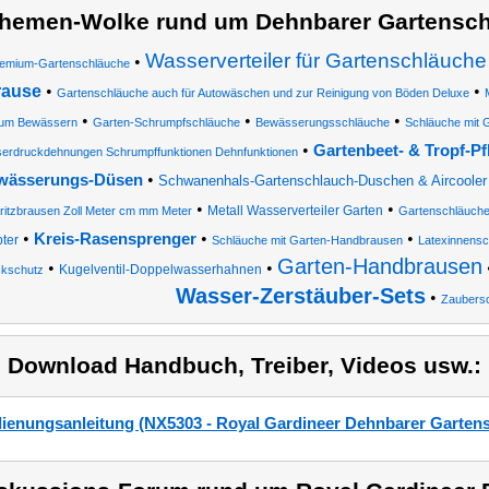
hemen-Wolke rund um Dehnbarer Gartensc
Wasserverteiler für Gartenschläuche
•
emium-Gartenschläuche
rause
•
•
Gartenschläuche auch für Autowäschen und zur Reinigung von Böden Deluxe
•
•
•
zum Bewässern
Garten-Schrumpfschläuche
Bewässerungsschläuche
Schläuche mit 
•
Gartenbeet- & Tropf-P
erdruckdehnungen Schrumpffunktionen Dehnfunktionen
•
wässerungs-Düsen
Schwanenhals-Gartenschlauch-Duschen & Aircooler
•
•
Metall Wasserverteiler Garten
ritzbrausen Zoll Meter cm mm Meter
Gartenschläuche
•
•
•
Kreis-Rasensprenger
ter
Schläuche mit Garten-Handbrausen
Latexinnensc
Garten-Handbrausen
•
•
Kugelventil-Doppelwasserhahnen
ckschutz
Wasser-Zerstäuber-Sets
•
Zaubers
) Download Handbuch, Treiber, Videos usw.:
ienungsanleitung (NX5303 - Royal Gardineer Dehnbarer Gartens