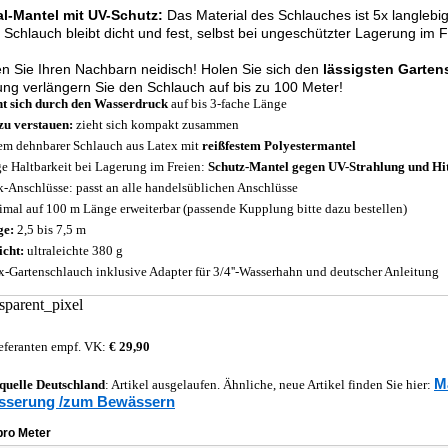
al-Mantel mit UV-Schutz:
Das Material des Schlauches ist 5x langlebig
 Schlauch bleibt dicht und fest, selbst bei ungeschützter Lagerung im F
 Sie Ihren Nachbarn neidisch! Holen Sie sich den
lässigsten Garte
ng verlängern Sie den Schlauch auf bis zu 100 Meter!
t sich durch den Wasserdruck
auf bis 3-fache Länge
zu verstauen:
zieht sich kompakt zusammen
em dehnbarer Schlauch aus Latex mit
reißfestem Polyestermantel
e Haltbarkeit bei Lagerung im Freien:
Schutz-Mantel gegen UV-Strahlung und Hi
k-Anschlüsse: passt an alle handelsüblichen Anschlüsse
mal auf 100 m Länge erweiterbar (passende Kupplung bitte dazu bestellen)
ge:
2,5 bis 7,5 m
cht:
ultraleichte 380 g
x-Gartenschlauch inklusive Adapter für 3/4''-Wasserhahn und deutscher Anleitung
eferanten empf. VK:
€ 29,90
M
quelle
Deutschland
: Artikel ausgelaufen. Ähnliche, neue Artikel finden Sie hier:
sserung /zum Bewässern
pro Meter