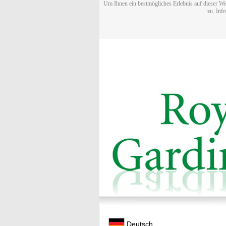
Um Ihnen ein bestmögliches Erlebnis auf dieser We
zu. Inf
Deutsch