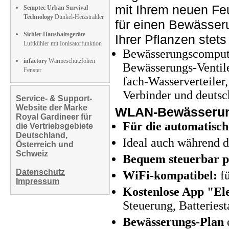
mit Ihrem neuen Fe
Semptec Urban Survival
Technology
Dunkel-Heizstrahler
für einen Bewässer
Sichler Haushaltsgeräte
Ihrer Pflanzen stet
Luftkühler mit Ionisatorfunktion
Bewässerungscompu
infactory
Wärmeschutzfolien
Bewässerungs-Ventile
Fenster
fach-Wasserverteiler
Verbinder und deutsc
Service- & Support-
Website der Marke
WLAN-Bewässerung
Royal Gardineer für
Für die automatisc
die Vertriebsgebiete
Deutschland,
Ideal auch während d
Österreich und
Schweiz
Bequem steuerbar 
Datenschutz
WiFi-kompatibel:
fü
Impressum
Kostenlose App "El
Steuerung, Batteries
Bewässerungs-Plan
e