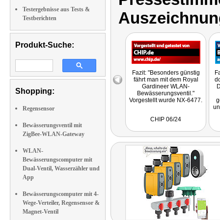
Testergebnisse aus Tests &
Auszeichnun
Testberichten
Produkt-Suche:
Fazit: "Besonders günstig
Fa
fährt man mit dem Royal
do
Gardineer WLAN-
D
Shopping:
Bewässerungsventil."
Vorgestellt wurde NX-6477.
g
un
Regensensor
un
CHIP 06/24
ha
Bewässerungsventil mit
ZigBee-WLAN-Gateway
e
WLAN-
G
Bewässerungscomputer mit
Dual-Ventil, Wasserzähler und
App
Bewässerungscomputer mit 4-
Wege-Verteiler, Regensensor &
Magnet-Ventil