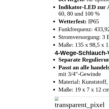
Indikator-LED zur 
60, 80 und 100 %
Wetterfest:
IP65
Funkfrequenz: 433,9
Stromversorgung: 3 B
Maße: 135 x 98,5 x 
4-Wege-Schlauch-V
Separate Regulierun
Passt an alle hande
mit 3/4"-Gewinde
Material: Kunststoff
Maße: 19 x 7 x 12 cm