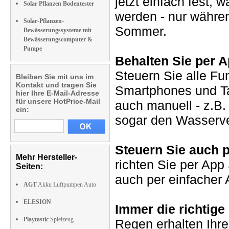
jetzt einfach fest,
Solar Pflanzen Bodentester
werden - nur währe
Solar-Pflanzen-
Sommer.
Bewässerungssysteme mit
Bewässerungscomputer &
Pumpe
Behalten Sie per A
Steuern Sie alle Fu
Bleiben Sie mit uns im
Kontakt und tragen Sie
Smartphones und Ta
hier Ihre E-Mail-Adresse
für unsere HotPrice-Mail
auch manuell - z.B.
ein:
sogar den Wasserve
Steuern Sie auch 
Mehr Hersteller-
richten Sie per App
Seiten:
auch per einfacher 
AGT
Akku Luftpumpen Auto
ELESION
Immer die richtige
Playtastic
Spielzeug
Regen erhalten Ihr