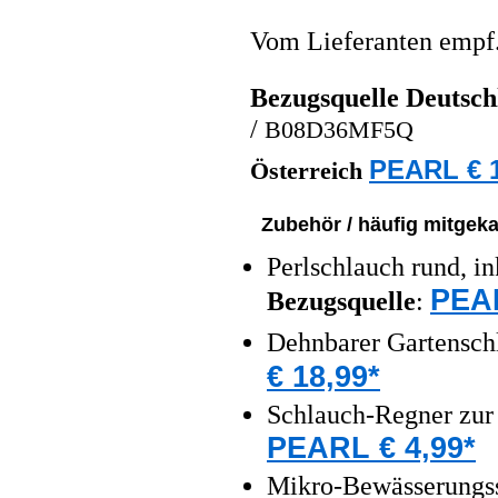
Vom Lieferanten emp
Bezugsquelle
Deutsch
/
B08D36MF5Q
PEARL € 1
Österreich
Zubehör / häufig mitgeka
Perlschlauch rund, i
PEAR
Bezugsquelle
:
Dehnbarer Gartensch
€ 18,99*
Schlauch-Regner zur 
PEARL € 4,99*
Mikro-Bewässerungss