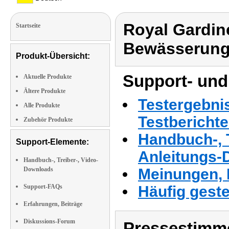
Royal Gardi
Startseite
Bewässerung
Produkt-Übersicht:
Support- und
Aktuelle Produkte
Ältere Produkte
Testergebni
Alle Produkte
Testbericht
Zubehör Produkte
Handbuch-, T
Support-Elemente:
Anleitungs-
Handbuch-, Treiber-, Video-
Downloads
Meinungen, 
Support-FAQs
Häufig geste
Erfahrungen, Beiträge
Diskussions-Forum
Pressestimme