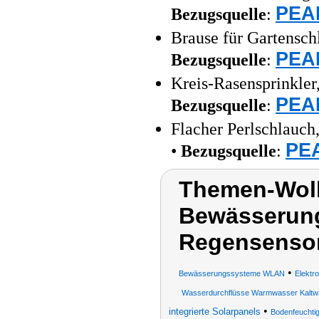
PEAR
Bezugsquelle
:
Brause für Gartensch
PEAR
Bezugsquelle
:
Kreis-Rasensprinkler
PEAR
Bezugsquelle
:
Flacher Perlschlauch
PEA
•
Bezugsquelle
:
Themen-Wol
Bewässerung
Regensensor
•
Bewässerungssysteme WLAN
Elektr
Wasserdurchflüsse Warmwasser Kaltwas
•
integrierte Solarpanels
Bodenfeuchti