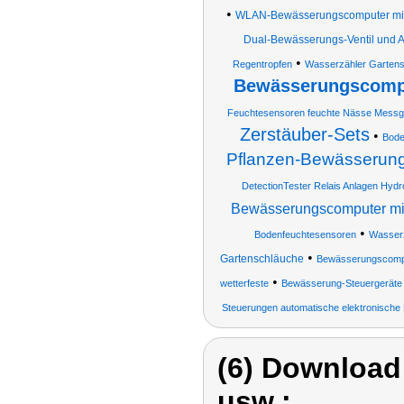
•
WLAN-Bewässerungscomputer mit 
Dual-Bewässerungs-Ventil und 
•
Regentropfen
Wasserzähler Gartens
Bewässerungscompu
Feuchtesensoren feuchte Nässe Messge
Zerstäuber-Sets
•
Bode
Pflanzen-Bewässerun
DetectionTester Relais Anlagen Hy
Bewässerungscomputer mi
•
Bodenfeuchtesensoren
Wasserz
•
Gartenschläuche
Bewässerungscompu
•
wetterfeste
Bewässerung-Steuergeräte
Steuerungen automatische elektronisch
(6) Download
usw.: