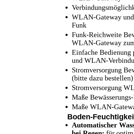
Verbindungsmöglichke
WLAN-Gateway und B
Funk
Funk-Reichweite Bew
WLAN-Gateway zum R
Einfache Bedienung p
und WLAN-Verbind
Stromversorgung Bew
(bitte dazu bestellen)
Stromversorgung WL
Maße Bewässerungs-Ve
Maße WLAN-Gateway: 
Boden-Feuchtigkei
Automatischer Wass
bei Regen:
für optim