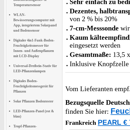
Sehr einfach zu bed
Temperatursensor
Dezentes, halbtrans
WLAN-
von 2 % bis 20%
Bewässerungscomputer mit
App, integriertem Solarpanel
7-cm-Messsonde
wir
und Bodensensor
Kaum kälteempfindl
Digitaler 4in1-Funk-Boden-
eingesetzt werden
Feuchtigkeitsmesser für
Innen- und Außenpflanzen
Gesamtmaße:
13,5 x
mit LCD-Display
Inklusive Knopfzelle
Universal-Dreibein-Stativ für
LED-Pflanzenlampen
Digitales Boden-
Feuchtigkeitsmessgerät für
Vom Lieferanten emp
Pflanzen
Bezugsquelle
Deutsch
Solar Pflanzen Bodentester
Feuc
finden Sie hier:
LED-Pflanzen-Panel (rot &
blau)
PEARL € 
Frankreich
Tropf-Pflanzen-