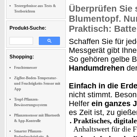
Testergebnisse aus Tests &
Überprüfen
Sie 
Testberichten
Blumentopf.
Nur
Praktisch: Batte
Produkt-Suche:
Schaffen Sie für je
Messgerät gibt Ihn
Shopping:
So gehören gelbe B
Handumdrehen
der
Feuchtemesser
ZigBee-Boden-Temperatur-
und Feuchtigkeits-Sensor mit
Einfach in die Erd
App
nicht stimmt. Besond
Tropf-Pflanzen-
Helfer
ein ganzes 
Bewässerungssystem
es Zeit ist, zu gieße
Pflanzensensor mit Bluetooth
Praktisches, digita
& App-Kontrolle
Anhaltswert für die 
Smarter Pflanzen-
Bodenfeuchtigkeits- &