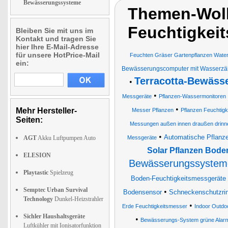
Bewässerungssysteme
Themen-Wolk
Feuchtigkei
Bleiben Sie mit uns im
Kontakt und tragen Sie
hier Ihre E-Mail-Adresse
für unsere HotPrice-Mail
Feuchten Gräser Gartenpflanzen Wate
ein:
Bewässerungscomputer mit Wasserzä
Terracotta-Bewäss
•
•
Messgeräte
Pflanzen-Wassermonitoren
•
Mehr Hersteller-
Messer Pflanzen
Pflanzen Feuchtig
Seiten:
Messungen außen innen draußen drinnen
•
Automatische Pflanz
AGT
Akku Luftpumpen Auto
Messgeräte
Solar Pflanzen Bode
ELESION
Bewässerungssystem
Playtastic
Spielzeug
Boden-Feuchtigkeitsmessgeräte 
Semptec Urban Survival
•
Bodensensor
Schneckenschutzri
Technology
Dunkel-Heizstrahler
•
Erde Feuchtigkeitsmesser
Indoor Outd
Sichler Haushaltsgeräte
•
Bewässerungs-System grüne Alar
Luftkühler mit Ionisatorfunktion