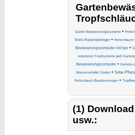
Gartenbewäs
Tropfschläu
•
Garten-Bewässerungssysteme
Perlsc
•
Kreis-Rasensprenger
Perlschlauch-
•
Bewässerungscomputer mit App
G
reduzieren Tropfsysteme gieß Gartenp
•
Bewässerungscomputer
Gemüse g
•
Solar-Pfla
Wasserverteiler Garten
•
Perlschlauch Bewässerungen
Tropfbe
(1) Download
usw.: