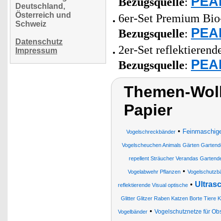
PEAR
Bezugsquelle
:
Deutschland,
Österreich und
6er-Set Premium Bio
Schweiz
PEAR
Bezugsquelle
:
Datenschutz
2er-Set reflektieren
Impressum
PEAR
Bezugsquelle
:
Themen-Wolk
Papier
•
Feinmaschig
Vogelschreckbänder
Vogelscheuchen Animals Gärten Gartend
repellent Sträucher Verandas Gartend
•
Vogelabwehr Pflanzen
Vogelschutzb
•
Ultras
reflektierende Visual optische
Glitter Glitzer Raben Katzen Borte Tiere
•
Vogelschutznetze für O
Vogelbänder