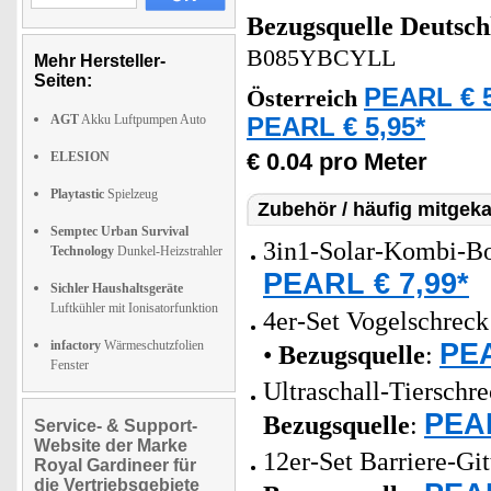
Bezugsquelle
Deutsch
B085YBCYLL
Mehr Hersteller-
Seiten:
PEARL € 5
Österreich
AGT
Akku Luftpumpen Auto
PEARL € 5,95*
€ 0.04 pro Meter
ELESION
Playtastic
Spielzeug
Zubehör / häufig mitgeka
Semptec Urban Survival
3in1-Solar-Kombi-Bo
Technology
Dunkel-Heizstrahler
PEARL € 7,99*
Sichler Haushaltsgeräte
Luftkühler mit Ionisatorfunktion
4er-Set Vogelschrec
PEA
infactory
Wärmeschutzfolien
•
Bezugsquelle
:
Fenster
Ultraschall-Tierschr
PEAR
Bezugsquelle
:
Service- & Support-
Website der Marke
12er-Set Barriere-Gi
Royal Gardineer für
die Vertriebsgebiete