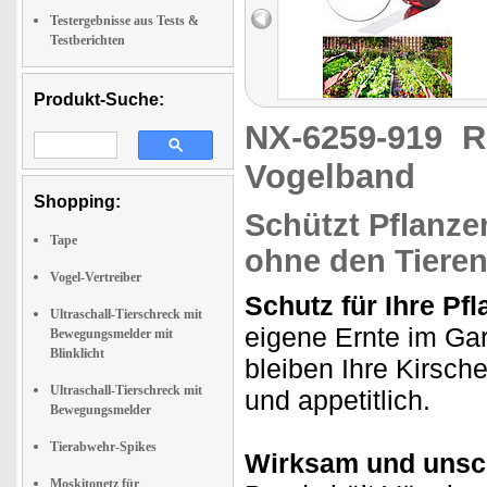
Testergebnisse aus Tests &
Testberichten
Produkt-Suche:
NX-6259-919
R
Vogelband
Shopping:
Schützt Pflanze
Tape
ohne den Tiere
Vogel-Vertreiber
Schutz für Ihre Pf
Ultraschall-Tierschreck mit
eigene Ernte im Ga
Bewegungsmelder mit
Blinklicht
bleiben Ihre Kirsc
Ultraschall-Tierschreck mit
und appetitlich.
Bewegungsmelder
Tierabwehr-Spikes
Wirksam und unsc
Moskitonetz für