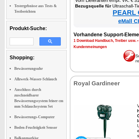
Vom Lie­fe­ran­ten empf. VK: € 3
Be­zugs­quel­le für
Ul­tra­schall-Tier­schreck mit
Testergebnisse aus Tests &
PEARL €
Testberichten
eMall C
Produkt-Suche:
Vor­han­de­ne Sup­port-Ele­me
1 Down­load Hand­buch, Trei­ber usw.
Kun­den­mei­nun­gen
S
Shopping:
r
Bewässerungsuhr
Allzweck-Wasser-Schlauch
Roy­al Gar­dineer
Anschluss durch
zuschneidbarer
Bewässerungssystem feiner cm
V
mm Schlauchsystem Set
Bewässerungs-Computer
U
Boden-Feuchtigkeit Sensor
e
s
Balkonmarkise