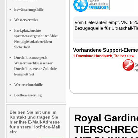
Bewässerungshilfe
Wasserverteiler
Vom Lie­fe­ran­ten empf. VK: € 2
Be­zugs­quel­le für
Ul­tra­schall-Tier­schreck mit
Parkplatzleuchte
spritzwassergeschützt Akku
Nostalgie solarbetrieben
Sicherheit
Vor­han­de­ne Sup­port-Ele­me
1 Down­load Hand­buch, Trei­ber usw.
Durchflussmessgerät
Wasserdurchflusssensor
S
Durchflusssensor Zubehör
r
komplett Set
Wetterschutzhülle
Beetbewässerung
Bleiben Sie mit uns im
Royal Gardi
Kontakt und tragen Sie
hier Ihre E-Mail-Adresse
TIERSCHRE
für unsere HotPrice-Mail
ein: