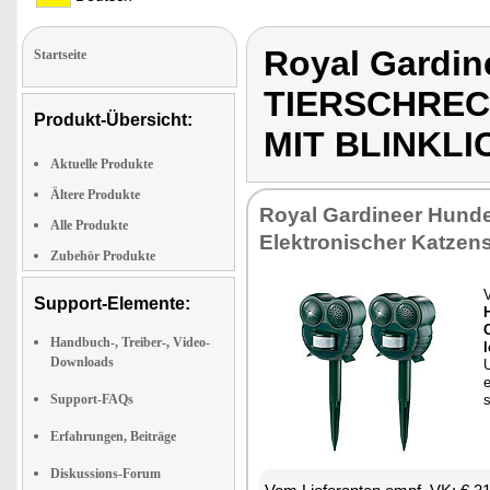
Royal Gardi
Startseite
TIERSCHRE
Produkt-Übersicht:
MIT BLINKLI
Aktuelle Produkte
Ältere Produkte
Roy­al Gar­dineer Hun­de
Alle Produkte
Elek­tro­ni­scher Kat­zen
Zubehör Produkte
V
Support-Elemente:
Handbuch-, Treiber-, Video-
Downloads
U
e
Support-FAQs
s
Erfahrungen, Beiträge
Diskussions-Forum