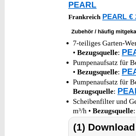
PEARL
PEARL € 
Frankreich
Zubehör / häufig mitgeka
7-teiliges Garten-We
PEA
•
Bezugsquelle
:
Pumpenaufsatz für 
PEA
•
Bezugsquelle
:
Pumpenaufsatz für Bo
PEAR
Bezugsquelle
:
Scheibenfilter und 
m³/h •
Bezugsquelle
(1) Download