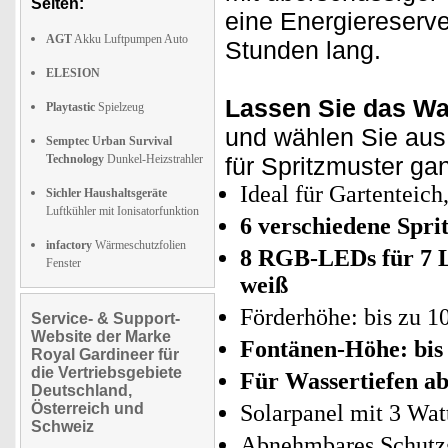
Seiten:
eine Energiereserve
AGT
Akku Luftpumpen Auto
Stunden lang.
ELESION
Lassen Sie das Wa
Playtastic
Spielzeug
und wählen Sie aus
Semptec Urban Survival
Technology
Dunkel-Heizstrahler
für Spritzmuster ga
Ideal für Gartenteic
Sichler Haushaltsgeräte
Luftkühler mit Ionisatorfunktion
6 verschiedene Spri
infactory
Wärmeschutzfolien
8 RGB-LEDs für 7 Lic
Fenster
weiß
Förderhöhe: bis zu 1
Service- & Support-
Website der Marke
Fontänen-Höhe: bis
Royal Gardineer für
die Vertriebsgebiete
Für Wassertiefen ab
Deutschland,
Österreich und
Solarpanel mit 3 Wat
Schweiz
Abnehmbares Schutzg