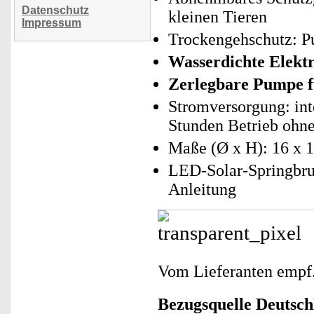
Datenschutz
kleinen Tieren
Impressum
Trockengehschutz: P
Wasserdichte Elekt
Zerlegbare Pumpe f
Stromversorgung: int
Stunden Betrieb ohne
Maße (Ø x H): 16 x 1
LED-Solar-Springbru
Anleitung
Vom Lieferanten emp
Bezugsquelle
Deutsch