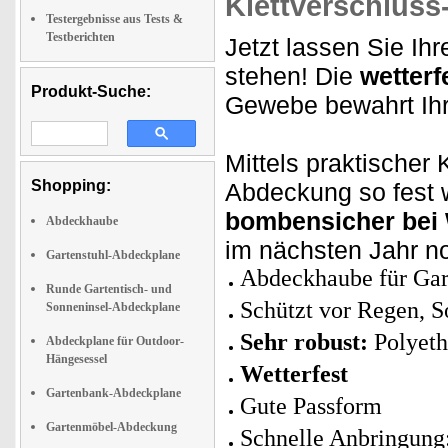
Klettverschlus
Testergebnisse aus Tests &
Testberichten
Jetzt lassen Sie Ihr
stehen! Die
wetter
Produkt-Suche:
Gewebe bewahrt Ihre
Mittels praktischer
Shopping:
Abdeckung so fest w
bombensicher bei 
Abdeckhaube
im nächsten Jahr n
Gartenstuhl-Abdeckplane
Abdeckhaube für Gart
Runde Gartentisch- und
Schützt vor Regen, 
Sonneninsel-Abdeckplane
Sehr robust:
Polyeth
Abdeckplane für Outdoor-
Hängesessel
Wetterfest
Gartenbank-Abdeckplane
Gute Passform
Gartenmöbel-Abdeckung
Schnelle Anbringung: