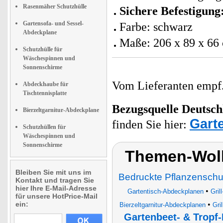
Rasenmäher Schutzhülle
Sichere Befestigung
Gartensofa- und Sessel-
Farbe: schwarz
Abdeckplane
Maße: 206 x 89 x 66
Schutzhülle für
Wäschespinnen und
Sonnenschirme
Vom Lieferanten emp
Abdeckhaube für
Tischtennisplatte
Bezugsquelle
Deutsch
Bierzeltgarnitur-Abdeckplane
Garte
finden Sie hier:
Schutzhüllen für
Wäschespinnen und
Sonnenschirme
Themen-Wolk
Bleiben Sie mit uns im
Bedruckte Pflanzensch
Kontakt und tragen Sie
hier Ihre E-Mail-Adresse
•
Gartentisch-Abdeckplanen
Gril
für unsere HotPrice-Mail
ein:
•
Bierzeltgarnitur-Abdeckplanen
Gri
Gartenbeet- & Trop