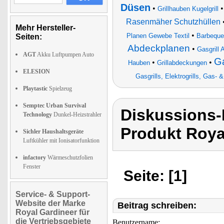
Düsen
•
Grillhauben Kugelgrill
Rasenmäher Schutzhüllen
Mehr Hersteller-
•
Planen Gewebe Textil
Barbeque 
Seiten:
Abdeckplanen
•
Gasgrill
AGT
Akku Luftpumpen Auto
Ga
•
•
Hauben
Grillabdeckungen
ELESION
Gasgrills, Elektrogrills, Gas- 
Playtastic
Spielzeug
Semptec Urban Survival
Diskussions-
Technology
Dunkel-Heizstrahler
Produkt Roya
Sichler Haushaltsgeräte
Luftkühler mit Ionisatorfunktion
infactory
Wärmeschutzfolien
Fenster
Seite: [1]
Service- & Support-
Website der Marke
Beitrag schreiben:
Royal Gardineer für
die Vertriebsgebiete
Benutzername: