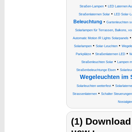
•
Straßen-Lampen
LED Laternen A
•
Straßenlaternen Solar
LED Solar-L
Beleuchtung
•
Gartenleuchten so
Solarlampen für Terrassen, Balkons, v
Automatic Motion IR Lights Solarpanels
•
•
Solarlampen
Solar-Leuchten
Wegele
•
•
Parkplätze
Straßenlaternen LED
W
•
Straßenleuchten Solar
Lampen m
•
Straßenbeleuchtunge Eisen
Solarle
Wegeleuchten im 
•
Solarleuchten wetterfest
Solarlatern
•
Strassenlaternen
Schalter Steuerungen
Nostalgie
(1) Download