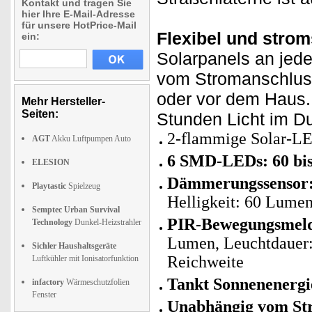
Kontakt und tragen Sie
hier Ihre E-Mail-Adresse
für unsere HotPrice-Mail
Flexibel und strom
ein:
Solarpanels an jede
vom Stromanschluss.
oder vor dem Haus. 
Mehr Hersteller-
Seiten:
Stunden Licht im D
2-flammige Solar-LE
AGT
Akku Luftpumpen Auto
6 SMD-LEDs: 60 bi
ELESION
Dämmerungssensor
Playtastic
Spielzeug
Helligkeit: 60 Lume
Semptec Urban Survival
PIR-Bewegungsmeld
Technology
Dunkel-Heizstrahler
Lumen, Leuchtdauer:
Sichler Haushaltsgeräte
Reichweite
Luftkühler mit Ionisatorfunktion
Tankt Sonnenenergi
infactory
Wärmeschutzfolien
Fenster
Unabhängig vom St