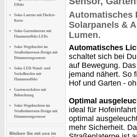
Sensor, Garten
Effekt
Automatisches 
Solar-Laterne mit Flacker-
Kerze
Solarpanels & 
Solar-Gartenlaterne mit
Lumen
.
Flammeneffekt-LEDs
Automatisches Lic
Solar-Wegeleuchte im
Straßenlaternen-Design mit
schaltet sich bei D
Dämmerungssensor
auf Bewegung. Das L
Solar-LED-Wand- und
jemand nähert. So 
Sockelleuchte mit
Flammeneffekt
Hof und Garten - oh
Gartensteckdose mit
Beleuchtung
Optimal ausgeleuc
Solar-Wegeleuchten im
ideal für Hofeinfah
Straßenlaternen-Design mit
optimal ausgeleuchte
Dämmerungssensor
mehr Sicherheit. Da
Bleiben Sie mit uns im
Straßenlaterne ist a