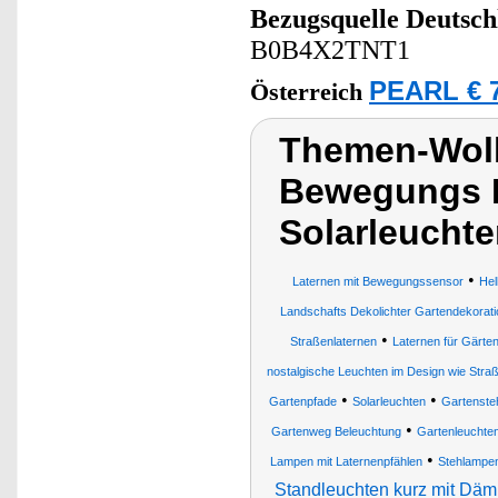
Bezugsquelle
Deutsch
B0B4X2TNT1
PEARL € 7
Österreich
Themen-Wolk
Bewegungs M
Solarleucht
•
Laternen mit Bewegungssensor
Hel
Landschafts Dekolichter Gartendekorati
•
Straßenlaternen
Laternen für Gärte
nostalgische Leuchten im Design wie Stra
•
•
Gartenpfade
Solarleuchten
Gartenste
•
Gartenweg Beleuchtung
Gartenleuchte
•
Lampen mit Laternenpfählen
Stehlampe
Standleuchten kurz mit D