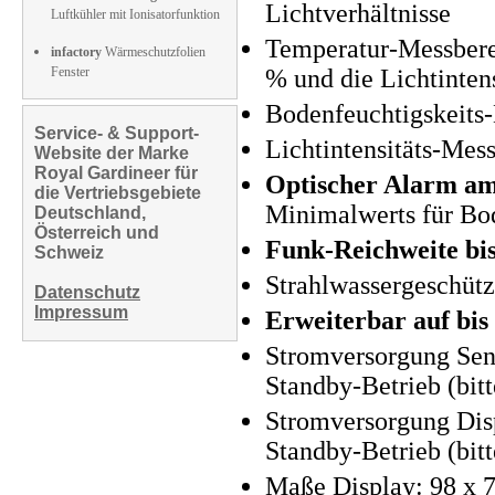
Lichtverhältnisse
Luftkühler mit Ionisatorfunktion
Temperatur-Messberei
infactory
Wärmeschutzfolien
Fenster
% und die Lichtintens
Bodenfeuchtigskeits
Service- & Support-
Lichtintensitäts-Mes
Website der Marke
Royal Gardineer für
Optischer Alarm am
die Vertriebsgebiete
Minimalwerts für Bo
Deutschland,
Österreich und
Funk-Reichweite bi
Schweiz
Strahlwassergeschütz
Datenschutz
Impressum
Erweiterbar auf bis
Stromversorgung Sen
Standby-Betrieb (bitt
Stromversorgung Disp
Standby-Betrieb (bitt
Maße Display: 98 x 