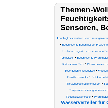
Themen-Wol
Feuchtigkeit
Sensoren, B
Feuchtigkeitsmonitore Bewässerungsalarm
•
Bodenfeuchte Bodenmesser Pflanzenböd
Tischuhren digitale Sensorstationen S
•
Temperatur
Bodenfeuchte-Hygromete
•
Bodensensor Sets
Pflanzenwasserm
•
Bodenfeuchtemessgeräte
Wasser
•
Funkthermometer
Detektoren M
•
Pflanzenbodenfeuchtemesser
Bod
Temperaturmessungen Innenber
•
Feuchtigkeitsmesser
Hygrometer
Wasserverteiler für