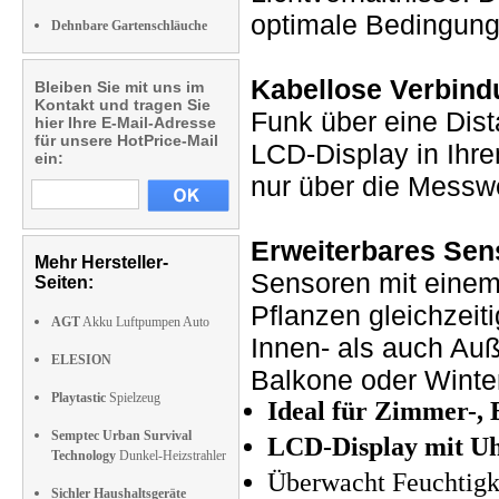
optimale Bedingung
Dehnbare Gartenschläuche
Kabellose Verbind
Bleiben Sie mit uns im
Kontakt und tragen Sie
Funk über eine Dist
hier Ihre E-Mail-Adresse
für unsere HotPrice-Mail
LCD-Display in Ihre
ein:
nur über die Messwe
Erweiterbares Sen
Mehr Hersteller-
Sensoren mit einem
Seiten:
Pflanzen gleichzeiti
AGT
Akku Luftpumpen Auto
Innen- als auch Auß
ELESION
Balkone oder Winte
Playtastic
Spielzeug
Ideal für Zimmer-,
Semptec Urban Survival
LCD-Display mit Uh
Technology
Dunkel-Heizstrahler
Überwacht Feuchtigk
Sichler Haushaltsgeräte