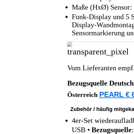
Maße (HxØ) Sensor: 
Funk-Display und 5 S
Display-Wandmontage
Sensormarkierung un
Vom Lieferanten emp
Bezugsquelle
Deutsch
PEARL € 6
Österreich
Zubehör / häufig mitgeka
4er-Set wiederaufla
USB •
Bezugsquelle