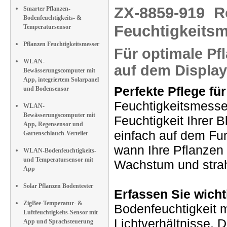
ZX-8859-919
R
Smarter Pflanzen-
Bodenfeuchtigkeits- &
Feuchtigkeitsm
Temperatursensor
Pflanzen Feuchtigkeitsmesser
Für optimale P
WLAN-
auf dem Display
Bewässerungscomputer mit
App, integriertem Solarpanel
Perfekte Pflege für
und Bodensensor
Feuchtigkeitsmesse
WLAN-
Bewässerungscomputer mit
Feuchtigkeit Ihrer 
App, Regensensor und
einfach auf dem Fu
Gartenschlauch-Verteiler
wann Ihre Pflanzen
WLAN-Bodenfeuchtigkeits-
und Temperatursensor mit
Wachstum und stra
App
Solar Pflanzen Bodentester
Erfassen Sie wich
ZigBee-Temperatur- &
Bodenfeuchtigkeit 
Luftfeuchtigkeits-Sensor mit
Lichtverhältnisse. D
App und Sprachsteuerung