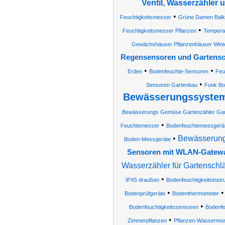
Ventil, Wasserzähler 
•
Feuchtigkeitsmesser
Grüne Damen Balk
•
Feuchtigkeitsmesser Pflanzen
Tempera
Gewächshäuser Pflanzenhäuser Winte
Regensensoren und Gartensch
•
•
Erden
Bodenfeuchte-Sensoren
Feu
•
Sensoren Gartenbau
Funk Bo
Bewässerungssystem
Bewässerungs Gemüse Gartenzähler Gart
•
Feuchtemesser
Bodenfeuchtemessgerä
•
Bewässerung
Boden-Messgeräte
Sensoren mit WLAN-Gatew
Wasserzähler für Gartenschl
•
IPX5 draußen
Bodenfeuchtigkeitsinst
•
Bodenprüfgeräte
Bodenthermometer
•
Bodenfeuchtigkeitssensoren
Bodenfe
•
Zimmerpflanzen
Pflanzen-Wassermon