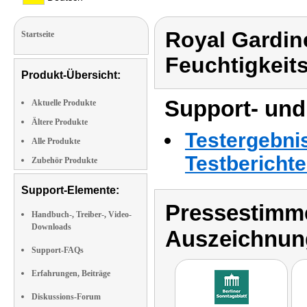
Royal Gardin
Startseite
Feuchtigkeit
Produkt-Übersicht:
Support- und
Aktuelle Produkte
Ältere Produkte
Testergebni
Alle Produkte
Testbericht
Zubehör Produkte
Support-Elemente:
Pressestimme
Handbuch-, Treiber-, Video-
Downloads
Auszeichnun
Support-FAQs
Erfahrungen, Beiträge
Diskussions-Forum