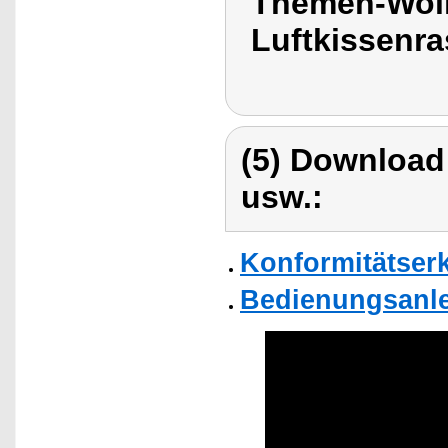
Themen-Wol
Luftkissenr
(5) Download
usw.:
Konformitätser
Bedienungsanle