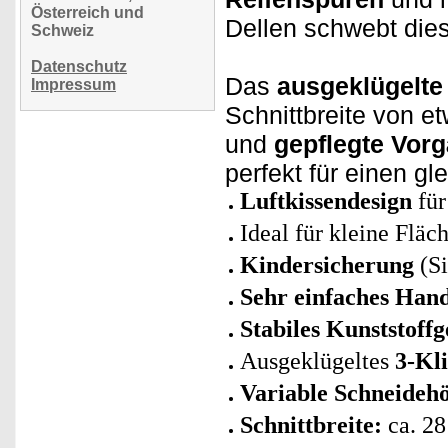
Österreich und
Dellen schwebt die
Schweiz
Datenschutz
Das
ausgeklügelte
Impressum
Schnittbreite von e
und
gepflegte Vorg
perfekt für einen g
Luftkissendesign
für
Ideal für kleine Flä
Kindersicherung
(Si
Sehr einfaches Hand
Stabiles Kunststoff
Ausgeklügeltes
3-Kl
Variable Schneideh
Schnittbreite:
ca. 2