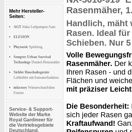
Rasenmäher, 1
Mehr Hersteller-
Seiten:
Handlich,
mäht w
AGT
Akku Luftpumpen Auto
Rasen. Ideal fü
ELESION
Schieben. Nur 5
Playtastic
Spielzeug
Volle Bewegungsfr
Semptec Urban Survival
Rasenmäher.
Der k
Technology
Dunkel-Heizstrahler
Ihren Rasen - und 
Sichler Haushaltsgeräte
Luftkühler mit Ionisatorfunktion
Flächen und weiche
mit präziser Leicht
infactory
Wärmeschutzfolien
Fenster
Die Besonderheit:
Service- & Support-
sich jeder Rasen g
Website der Marke
Royal Gardineer für
Kraftaufwand!
Ganz
die Vertriebsgebiete
Reifenspuren
und n
Deutschland,