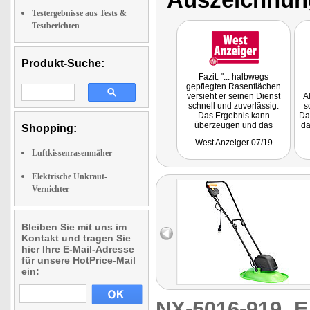
Testergebnisse aus Tests &
Testberichten
Produkt-Suche:
Fazit: "... halbwegs
gepflegten Rasenflächen
versieht er seinen Dienst
A
schnell und zuverlässig.
s
Das Ergebnis kann
Das
überzeugen und das
da
Shopping:
Mähen geschieht dabei
West Anzeiger 07/19
ganz ohne großen
Luftkissenrasenmäher
Kraftaufwand."
Elektrische Unkraut-
Vernichter
Bleiben Sie mit uns im
Kontakt und tragen Sie
hier Ihre E-Mail-Adresse
für unsere HotPrice-Mail
ein:
NX-5016-919
E