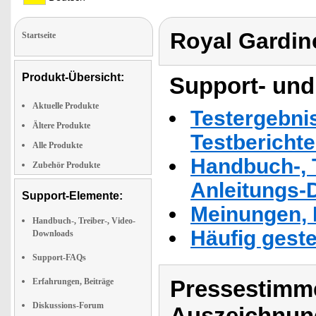
Royal Gardin
Startseite
Produkt-Übersicht:
Support- und
Aktuelle Produkte
Testergebni
Ältere Produkte
Testbericht
Alle Produkte
Handbuch-, T
Zubehör Produkte
Anleitungs-
Support-Elemente:
Meinungen, 
Handbuch-, Treiber-, Video-
Häufig geste
Downloads
Support-FAQs
Pressestimme
Erfahrungen, Beiträge
Diskussions-Forum
Auszeichnun