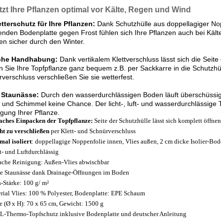
zt Ihre Pflanzen optimal vor Kälte, Regen und Wind
tterschutz für Ihre Pflanzen:
Dank Schutzhülle aus doppellagiger Nop
renden Bodenplatte gegen Frost fühlen sich Ihre Pflanzen auch bei Käl
n sicher durch den Winter.
che Handhabung:
Dank vertikalem Klettverschluss lässt sich die Seite
 Sie Ihre Topfpflanze ganz bequem z.B. per Sackkarre in die Schutzhü
verschluss verschließen Sie sie wetterfest.
 Staunässe:
Durch den wasserdurchlässigen Boden läuft überschüssi
und Schimmel keine Chance. Der licht-, luft- und wasserdurchlässige T
gung Ihrer Pflanze.
aches Einpacken der Topfpflanze:
Seite der Schutzhülle lässt sich komplett öffnen
ht zu verschließen
per Klett- und Schnürverschluss
mal isoliert
: doppellagige Noppenfolie innen, Vlies außen, 2 cm dicke Isolier-Bod
t- und Luftdurchlässig
ache Reinigung: Außen-Vlies abwischbar
e Staunässe dank Drainage-Öffnungen im Boden
s-Stärke: 100 g/ m²
rial Vlies: 100 % Polyester, Bodenplatte: EPE Schaum
 (Ø x H): 70 x 65 cm, Gewicht: 1500 g
L-Thermo-Topfschutz inklusive Bodenplatte und deutscher Anleitung