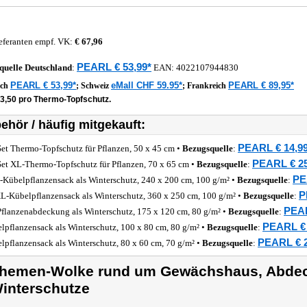
eferanten empf. VK:
€ 67,96
PEARL € 53,99*
quelle
Deutschland
:
EAN:
4022107944830
PEARL € 53,99*
eMall CHF 59.95*
PEARL € 89,95*
ich
;
Schweiz
;
Frankreich
13,50 pro Thermo-Topfschutz.
ehör / häufig mitgekauft:
PEARL € 14,9
Set Thermo-Topfschutz für Pflanzen, 50 x 45 cm •
Bezugsquelle
:
PEARL € 25
Set XL-Thermo-Topfschutz für Pflanzen, 70 x 65 cm •
Bezugsquelle
:
PE
Kübelpflanzensack als Winterschutz, 240 x 200 cm, 100 g/m² •
Bezugsquelle
:
P
-Kübelpflanzensack als Winterschutz, 360 x 250 cm, 100 g/m² •
Bezugsquelle
:
PEAR
flanzenabdeckung als Winterschutz, 175 x 120 cm, 80 g/m² •
Bezugsquelle
:
PEARL € 
lpflanzensack als Winterschutz, 100 x 80 cm, 80 g/m² •
Bezugsquelle
:
PEARL € 2
lpflanzensack als Winterschutz, 80 x 60 cm, 70 g/m² •
Bezugsquelle
:
hemen-Wolke rund um Gewächshaus, Abde
interschutze