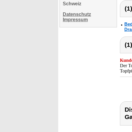
Schweiz
(1
Datenschutz
Impressum
Bed
Dra
(1
Kunde
Der To
Topfpf
Di
Ga