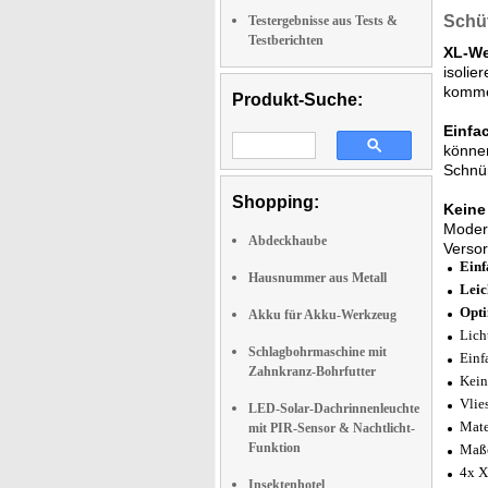
Schüt
Testergebnisse aus Tests &
Testberichten
XL-We
isolie
komme
Produkt-Suche:
Einfa
können
Schnür
Shopping:
Keine
Moder 
Abdeckhaube
Versor
Einf
Hausnummer aus Metall
Leic
Opti
Akku für Akku-Werkzeug
Lich
Schlagbohrmaschine mit
Einf
Zahnkranz-Bohrfutter
Kein
Vlie
LED-Solar-Dachrinnenleuchte
Mate
mit PIR-Sensor & Nachtlicht-
Funktion
Maße
4x X
Insektenhotel