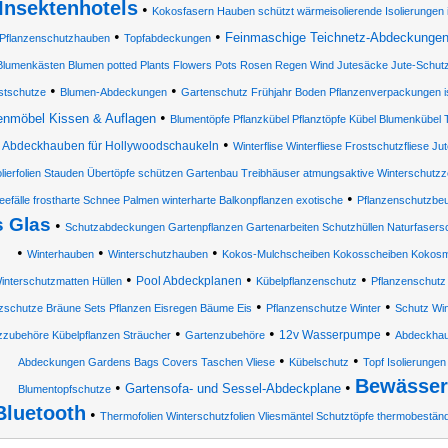
Insektenhotels
•
Kokosfasern Hauben schützt wärmeisolierende Isolierungen 
•
•
Feinmaschige Teichnetz-Abdeckunge
Pflanzenschutzhauben
Topfabdeckungen
Blumenkästen Blumen potted Plants Flowers Pots Rosen Regen Wind Jutesäcke Jute-Schut
•
•
stschutze
Blumen-Abdeckungen
Gartenschutz Frühjahr Boden Pflanzenverpackungen is
•
enmöbel Kissen & Auflagen
Blumentöpfe Pflanzkübel Pflanztöpfe Kübel Blumenkübel 
•
•
Abdeckhauben für Hollywoodschaukeln
Winterflise Winterfliese Frostschutzfliese J
olierfolien Stauden Übertöpfe schützen Gartenbau Treibhäuser atmungsaktive Winterschutzz
•
efälle frostharte Schnee Palmen winterharte Balkonpflanzen exotische
Pflanzenschutzbeu
s Glas
•
Schutzabdeckungen Gartenpflanzen Gartenarbeiten Schutzhüllen Naturfasersc
•
•
•
Winterhauben
Winterschutzhauben
Kokos-Mulchscheiben Kokosscheiben Kokosm
•
•
•
Pool Abdeckplanen
interschutzmatten Hüllen
Kübelpflanzenschutz
Pflanzenschutz
•
•
nzschutze Bräune Sets Pflanzen Eisregen Bäume Eis
Pflanzenschutze Winter
Schutz Win
•
•
•
12v Wasserpumpe
zzubehöre Kübelpflanzen Sträucher
Gartenzubehöre
Abdeckha
•
•
Abdeckungen Gardens Bags Covers Taschen Vliese
Kübelschutz
Topf Isolierungen
Bewässer
•
•
Gartensofa- und Sessel-Abdeckplane
Blumentopfschutze
Bluetooth
•
Thermofolien Winterschutzfolien Vliesmäntel Schutztöpfe thermobestän