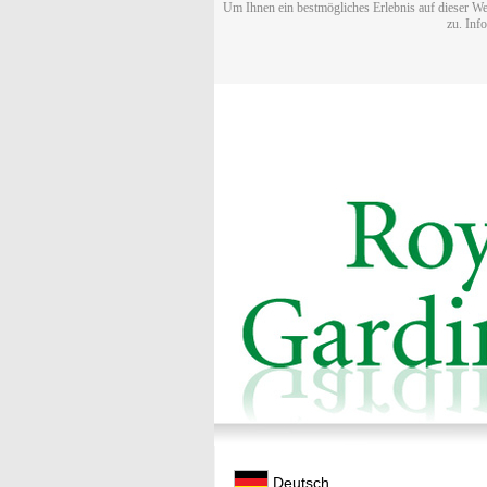
Um Ihnen ein bestmögliches Erlebnis auf dieser We
zu. Inf
Deutsch