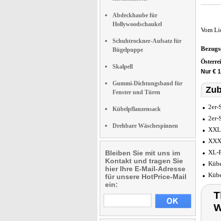
Abdeckhaube für
Hollywoodschaukel
Vom Li
Schuhtrockner-Aufsatz für
Bezugs
Bügelpuppe
Österre
Skalpell
Nur € 
Gummi-Dichtungsband für
Zub
Fenster und Türen
2er-
Kübelpflanzensack
2er-
Drehbare Wäschespinnen
XXL-
XXXL
XL-P
Bleiben Sie mit uns im
Kontakt und tragen Sie
Kübe
hier Ihre E-Mail-Adresse
Kübe
für unsere HotPrice-Mail
ein:
T
W