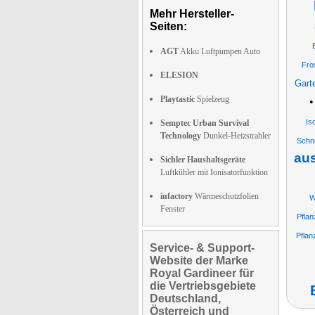
Mehr Hersteller-
Seiten:
AGT
Akku Luftpumpen Auto
Fro
ELESION
Gart
Playtastic
Spielzeug
Is
Semptec Urban Survival
Technology
Dunkel-Heizstrahler
Schne
au
Sichler Haushaltsgeräte
Luftkühler mit Ionisatorfunktion
infactory
Wärmeschutzfolien
W
Fenster
Pfla
Pflan
Service- & Support-
Website der Marke
Royal Gardineer für
die Vertriebsgebiete
Deutschland,
Österreich und