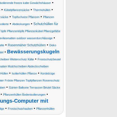
•
isolierende freeze kalte Gewächshäuser
•
•
•
n
Kübelpflanzensäcke
Thermohüllen
•
•
zsäcke
Topfschutze Pflanzen
Pflanzen
•
•
Schutzhüllen für
olierte
Abdeckungen
Töpfe Pflanzentöpfe Pflanzenkübel Pflanzgefäße
•
utevliesmatten outdoor wasserdurchlässige
•
•
Rasenmäher Schutzhüllen
elte
Deko
Bewässerungskugeln
•
tel
•
heiben Wetterschutz Kälte
Frostschutzbeutel
atten Mulchscheiben Abdeckscheiben
•
•
 Hüllen
Isolierhüllen Pflanze
Kordelzüge
ter Fröste Pflanzen Topfpflanzen Rosenschutz
•
uben
Gärten Balkone Terrassen Beutel Säcke
•
•
Pflanzenhüllen Bodenisolierungen
ungs-Computer mit
•
•
dige
Frostschutzhauben
Pflanzenhüllen