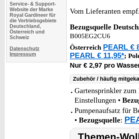
Service- & Support-
Website der Marke
Vom Lieferanten emp
Royal Gardineer für
die Vertriebsgebiete
Bezugsquelle
Deutsch
Deutschland,
Österreich und
B005EG2CU6
Schweiz
PEARL € 8
Österreich
Datenschutz
Impressum
PEARL € 11,95*
;
Pol
Nur € 2,97 pro Wasse
Zubehör / häufig mitgeka
Gartensprinkler zum
Einstellungen •
Bezu
Pumpenaufsatz für 
PEA
•
Bezugsquelle
:
Themen-Wolk