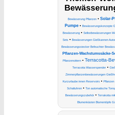
Bewässerun
•
Solar-
Bewässerung Pflanzen
Pumpe
•
Bewässerungskonzepte Gi
•
Bewässerung
Selbstbewässerungen Wa
•
Sets
Bewässerungen Gießkannen Autom
Bewässerungsstecker Befeuchter Bewäss
Pflanzen-Wachstumssäcke-S
Terracotta-B
•
Pflanzensittern
•
Terracotta Wasserspender
Gie
Zimmerpflanzenbewässerungen Gießfr
•
Kurzurlaube innen Reservoirs
Pflanzen
•
Schaltuhren
Ton automatische Tonsp
•
Bewässerungszubehör
Terrakotta mi
Blumenkästen Blumentöpfe Gä