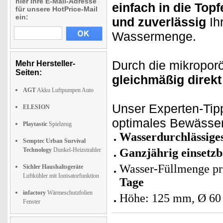
hier Ihre E-Mail-Adresse
einfach in die Topf
für unsere HotPrice-Mail
ein:
und zuverlässig
Ihr
Wassermenge.
Durch die mikropor
Mehr Hersteller-
Seiten:
gleichmäßig
direk
AGT
Akku Luftpumpen Auto
Unser Experten-Tipp
ELESION
optimales Bewässer
Playtastic
Spielzeug
Wasserdurchlässige
Semptec Urban Survival
Technology
Dunkel-Heizstrahler
Ganzjährig einsetzb
Wasser-Füllmenge pro
Sichler Haushaltsgeräte
Luftkühler mit Ionisatorfunktion
Tage
infactory
Wärmeschutzfolien
Höhe: 125 mm, Ø 6
Fenster