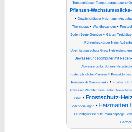
Tomatenhäuser Temperaturgesteuerte Out
Pflanzen-Wachstumssäcke-
•
Gewächshäuser Heizmatten Anzuchte
•
•
Thermostat
Wandheizungen
Frostsc
•
Boden Beete Gemüse
Gärten Treibhäuse
Röhrenheizkörper Natur Außenbe
Überhitzungsschutz Grow Heizleistung en
Bewässerungscomputer mit Regen- 
Abwassertanks Schnee Netzsteck
•
frostempfindliche Pflanzen
Konvektorheiz
•
Reisemobile Wassertanks
Frostschutz 
Abwasser Wächter Heiz-Stäbe Gewächshe
Frostschutz-Hei
•
Obst
Heizmatten f
•
Bodenheizungen
Feuchtigkeitsschutz Pflanzenpflege Sta
Gärtner