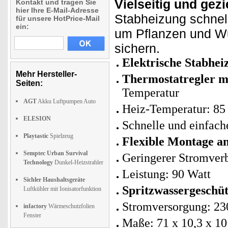
Vielseitig und gezi
Kontakt und tragen Sie
hier Ihre E-Mail-Adresse
Stabheizung schnel
für unsere HotPrice-Mail
ein:
um Pflanzen und W
sichern.
Elektrische Stabhe
Mehr Hersteller-
Thermostatregler m
Seiten:
Temperatur
AGT
Akku Luftpumpen Auto
Heiz-Temperatur: 85 
ELESION
Schnelle und einfache
Playtastic
Spielzeug
Flexible Montage a
Semptec Urban Survival
Geringerer Stromver
Technology
Dunkel-Heizstrahler
Leistung: 90 Watt
Sichler Haushaltsgeräte
Spritzwassergeschüt
Luftkühler mit Ionisatorfunktion
Stromversorgung: 230
infactory
Wärmeschutzfolien
Fenster
Maße: 71 x 10,3 x 10