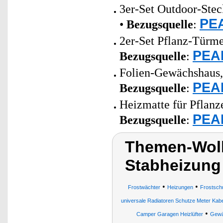
3er-Set Outdoor-Stec
PEA
•
Bezugsquelle
:
2er-Set Pflanz-Türme
PEAR
Bezugsquelle
:
Folien-Gewächshaus, 
PEAR
Bezugsquelle
:
Heizmatte für Pflanz
PEAR
Bezugsquelle
:
Themen-Wolk
Stabheizung
•
•
Frostwächter
Heizungen
Frostsch
universale Radiatoren Schutze Meter Kabel
•
Camper Garagen Heizlüfter
Gewä