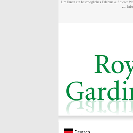
Um Ihnen ein bestmögliches Erlebnis auf dieser We
zu. Inf
Deutsch