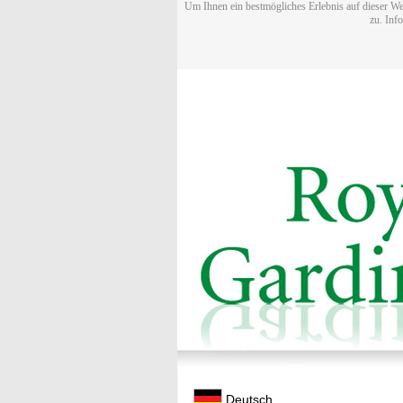
Um Ihnen ein bestmögliches Erlebnis auf dieser We
zu. Inf
Deutsch