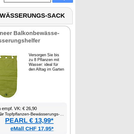
-BEWÄSSERUNGS-SACK
ineer Bal­kon­be­wäs­se­
se­rungs­hel­fer
Ver­sor­gen Sie bis
zu 8 Pflan­zen mit
Was­ser: ide­al für
den All­tag im Gar­ten
en empf. VK: € 26,90
ür
Topf­pflan­zen-Be­wäs­se­rungs-Sack
PEARL € 13,99*
eMall CHF 17.95*