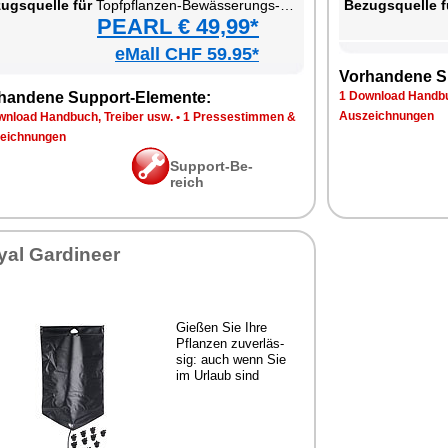
zugs­quel­le für
Topf­pflan­zen-Be­wäs­se­rungs-Sack
Be­zugs­quel­le f
PEARL € 49,99*
eMall CHF 59.95*
Vor­han­de­ne S
han­de­ne Sup­port-Ele­men­te:
1 Down­load Hand­bu
Aus­zeich­nun­gen
n­load Hand­buch, Trei­ber usw.
•
1 Pres­se­stim­men &
eich­nun­gen
Sup­port-Be­
reich
­al Gar­dineer
Gie­ßen Sie Ih­re
Pflan­zen zu­ver­läs­
sig: auch wenn Sie
im Ur­laub sind