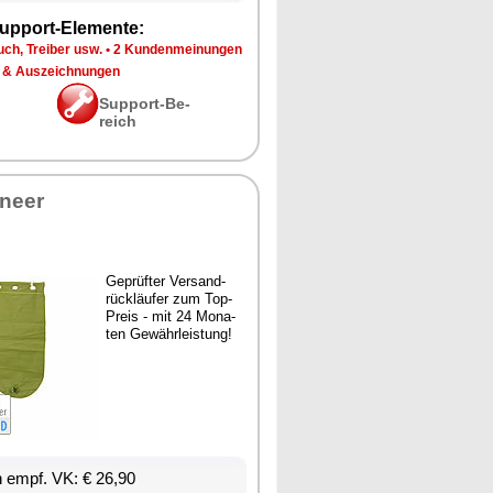
up­port-Ele­men­te:
ch, Trei­ber usw.
•
2 Kun­den­mei­nun­gen
 & Aus­zeich­nun­gen
Sup­port-Be­
reich
ineer
Ge­prüf­ter Ver­sand­
rück­läu­fer zum Top-
Preis - mit 24 Mo­na­
ten Ge­währ­leis­tung!
en empf. VK: € 26,90