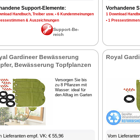
han­de­ne Sup­port-Ele­men­te:
Vor­han­de­ne S
n­load Hand­buch, Trei­ber usw.
•
6 Kun­den­mei­nun­gen
1 Down­load Hand­bu
res­se­stim­men & Aus­zeich­nun­gen
•
1 Pres­se­stim­men
Sup­port-Be­
reich
­al Gar­dineer Be­wäs­se­rung
Roy­al Gar­d
p­fer, Be­wäs­se­rung Topf­plan­zen
Ver­sor­gen Sie bis
zu 8 Pflan­zen mit
Was­ser: ide­al für
den All­tag im Gar­ten
 Lie­fe­ran­ten empf. VK: € 55,96
Vom Lie­fe­ran­t