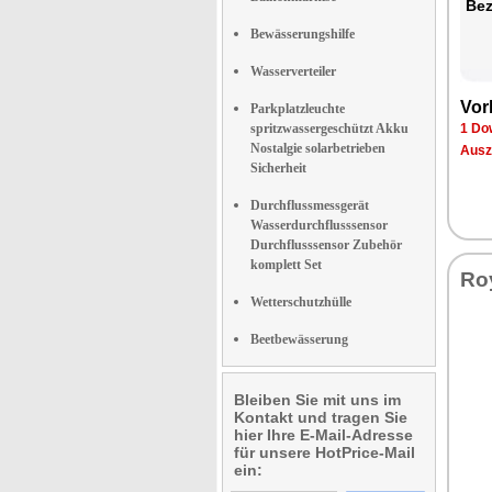
Be­
Bewässerungshilfe
Wasserverteiler
Vor­
Parkplatzleuchte
spritzwassergeschützt Akku
1 Dow
Nostalgie solarbetrieben
Aus­z
Sicherheit
Durchflussmessgerät
Wasserdurchflusssensor
Durchflusssensor Zubehör
komplett Set
Roy
Wetterschutzhülle
Beetbewässerung
Bleiben Sie mit uns im
Kontakt und tragen Sie
hier Ihre E-Mail-Adresse
für unsere HotPrice-Mail
ein: