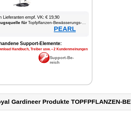
 Lie­fe­ran­ten empf. VK: € 19,90
zugs­quel­le für
Topf­pflan­zen-Be­wäs­se­rungs-Sack
PEARL
han­de­ne Sup­port-Ele­men­te:
n­load Hand­buch, Trei­ber usw.
•
2 Kun­den­mei­nun­gen
Sup­port-Be­
reich
oyal Gardineer Produkte TOPFPFLANZEN