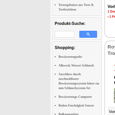
Testergebnisse aus Tests &
Vor­
Testberichten
1 Dow
•
1 P
Produkt-Suche:
Roy
Shopping:
Tro
Bewässerungsuhr
Allzweck-Wasser-Schlauch
Anschluss durch
zuschneidbarer
Bewässerungssystem feiner cm
mm Schlauchsystem Set
Bewässerungs-Computer
Boden-Feuchtigkeit Sensor
Vom
Balkonmarkise