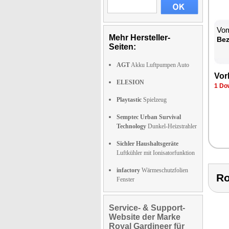
Vom
Mehr Hersteller-
Be­
Seiten:
AGT
Akku Luftpumpen Auto
Vor­
ELESION
1 Dow
Playtastic
Spielzeug
Semptec Urban Survival
Technology
Dunkel-Heizstrahler
Sichler Haushaltsgeräte
Luftkühler mit Ionisatorfunktion
infactory
Wärmeschutzfolien
R
Fenster
Service- & Support-
Website der Marke
Royal Gardineer für