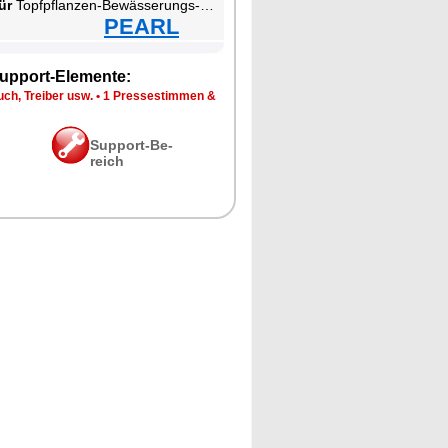
ür
Topf­pflan­zen-Be­wäs­se­rungs-Sack
PEARL
up­port-Ele­men­te:
ch, Trei­ber usw.
•
1 Pres­se­stim­men &
Sup­port-Be­
reich