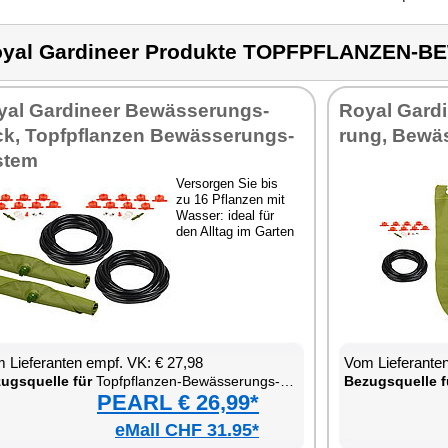
oyal Gardineer Produkte TOPFPFLANZEN
­al Gar­dineer Be­wäs­se­rungs­
Roy­al Gar­d
k, Topf­pflan­zen Be­wäs­se­rungs­
rung, Be­wäs­
­tem
Ver­sor­gen Sie bis
zu 16 Pflan­zen mit
Was­ser: ide­al für
den All­tag im Gar­ten
 Lie­fe­ran­ten empf. VK: € 27,98
Vom Lie­fe­ran­t
zugs­quel­le für
Topf­pflan­zen-Be­wäs­se­rungs-Sack
Be­zugs­quel­le f
PEARL € 26,99*
eMall CHF 31.95*