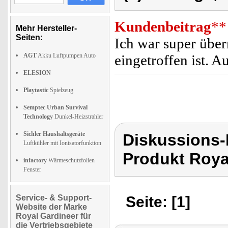
Kundenbeitrag
**
Mehr Hersteller-
Seiten:
Ich war super überr
AGT
Akku Luftpumpen Auto
eingetroffen ist. Au
ELESION
Playtastic
Spielzeug
Semptec Urban Survival
Technology
Dunkel-Heizstrahler
Sichler Haushaltsgeräte
Diskussions-
Luftkühler mit Ionisatorfunktion
Produkt Roya
infactory
Wärmeschutzfolien
Fenster
Service- & Support-
Seite: [1]
Website der Marke
Royal Gardineer für
die Vertriebsgebiete