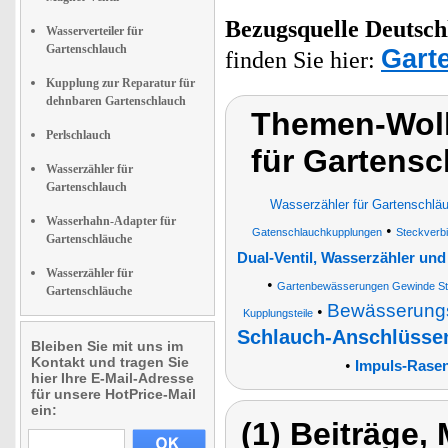
Bezugsquelle
Deutsch
Wasserverteiler für
Gartenschlauch
Gart
finden Sie hier:
Kupplung zur Reparatur für
dehnbaren Gartenschlauch
Themen-Wolk
Perlschlauch
für Gartens
Wasserzähler für
Gartenschlauch
Wasserzähler für Gartenschlä
Wasserhahn-Adapter für
•
Gatenschlauchkupplungen
Steckverb
Gartenschläuche
Dual-Ventil, Wasserzähler un
Wasserzähler für
•
Gartenbewässerungen Gewinde Ste
Gartenschläuche
Bewässerungs
•
Kupplungsteile
Schlauch-Anschlüsse
Bleiben Sie mit uns im
Kontakt und tragen Sie
•
Impuls-Rase
hier Ihre E-Mail-Adresse
für unsere HotPrice-Mail
ein:
(1) Beiträge,