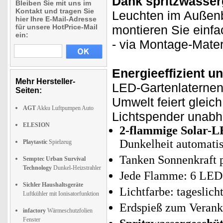
Dank spritzwasse
Bleiben Sie mit uns im
Kontakt und tragen Sie
Leuchten im Außenbe
hier Ihre E-Mail-Adresse
für unsere HotPrice-Mail
montieren Sie einfa
ein:
- via Montage-Mater
Energieeffizient u
Mehr Hersteller-
LED-Gartenlaternen 
Seiten:
Umwelt feiert gleic
AGT
Akku Luftpumpen Auto
Lichtspender unabh
ELESION
2-flammige Solar-L
Dunkelheit automati
Playtastic
Spielzeug
Tanken Sonnenkraft p
Semptec Urban Survival
Technology
Dunkel-Heizstrahler
Jede Flamme: 6 LEDs
Sichler Haushaltsgeräte
Lichtfarbe: tageslich
Luftkühler mit Ionisatorfunktion
Erdspieß zum Veranke
infactory
Wärmeschutzfolien
Fenster