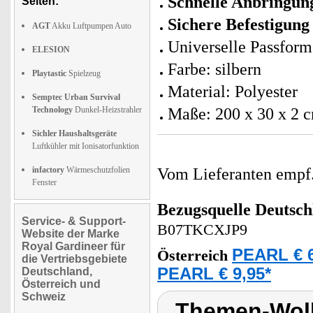
Schnelle Anbringun
Seiten:
Sichere Befestigung
AGT
Akku Luftpumpen Auto
Universelle Passfor
ELESION
Farbe: silbern
Playtastic
Spielzeug
Material: Polyester
Semptec Urban Survival
Technology
Dunkel-Heizstrahler
Maße: 200 x 30 x 2 
Sichler Haushaltsgeräte
Luftkühler mit Ionisatorfunktion
infactory
Wärmeschutzfolien
Vom Lieferanten emp
Fenster
Bezugsquelle
Deutsch
Service- & Support-
B07TKCXJP9
Website der Marke
Royal Gardineer für
PEARL € 6
Österreich
die Vertriebsgebiete
PEARL € 9,95*
Deutschland,
Österreich und
Schweiz
Themen-Wolk