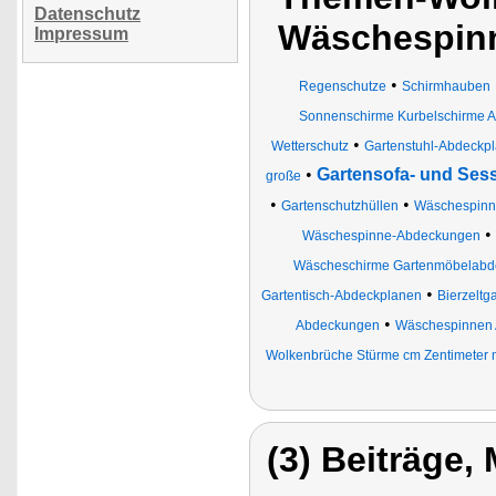
Datenschutz
Wäschespin
Impressum
•
Regenschutze
Schirmhauben
Sonnenschirme Kurbelschirme 
•
Wetterschutz
Gartenstuhl-Abdeckp
•
Gartensofa- und Ses
große
•
•
Gartenschutzhüllen
Wäschespinn
•
Wäschespinne-Abdeckungen
Wäscheschirme Gartenmöbelabd
•
Gartentisch-Abdeckplanen
Bierzeltg
•
Abdeckungen
Wäschespinnen
Wolkenbrüche Stürme cm Zentimeter 
(3) Beiträge,