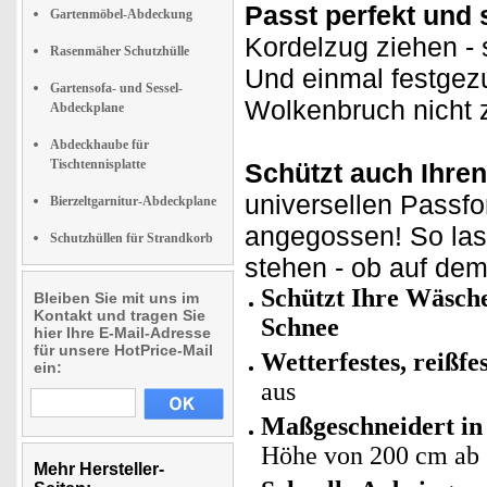
Passt perfekt und s
Gartenmöbel-Abdeckung
Kordelzug ziehen - 
Rasenmäher Schutzhülle
Und einmal festgezu
Gartensofa- und Sessel-
Wolkenbruch nicht z
Abdeckplane
Abdeckhaube für
Tischtennisplatte
Schützt auch Ihre
universellen Passfo
Bierzeltgarnitur-Abdeckplane
angegossen! So lass
Schutzhüllen für Strandkorb
stehen - ob auf dem
Schützt Ihre Wäsch
Bleiben Sie mit uns im
Kontakt und tragen Sie
Schnee
hier Ihre E-Mail-Adresse
für unsere HotPrice-Mail
Wetterfestes, reißf
ein:
aus
Maßgeschneidert i
Höhe von 200 cm ab
Mehr Hersteller-