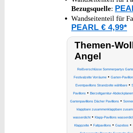
PEAR
Bezugsquelle
:
Wandseitenteil für Fa
PEARL € 4,99*
Themen-Wolk
Angel
Reißverschlüsse Sommerpartys Gartenp
•
Festivalzelte Vorräume
Garten-Pavillo
•
Eventpavillons Strandzelte wählbare
•
Pavillons
Bierzeltgarnitur-Abdeckplane
•
Gartenpavillions Dächer Pavillions
Sonnen
klappbare zusammenklappbare zusammen
•
wasserdicht
Klapp-Pavillons wasserdic
•
•
•
Klappzelte
Faltpavillons
Gazebos