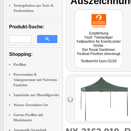
Auszeichnun
Testergebnisse aus Tests &
Testberichten
Produkt-Suche:
Empfehlung
Fazit: "Vielseitiger
Faltpavillon für Events jeder
Größe.
Der Royal Gardineer
Shopping:
Festival Pavillon überzeugt
als klassisches Faltzelt für
Testbericht Guru 02/26
Heim- und Eventgebrauch.
Pavillion
Mit seiner 3×3-Meter-
Fläche, dem schnellen
Aufbau und der flexiblen
Powerstation &
Einsatzmöglichkeit deckt er
Solargenerator mit Notstrom-
typische Szenarien von
Funktion
Gartenparty über Festival
Pavillon bis hin zum
temporären Marktstand
Sandsäcke aus Monofilgewebe
souverän ab. Wer nach
einem Faltpavillon, Pavillon
Wasser-Zerstäuber-Set
3×3 oder Partyzelt 3×3
sucht, das unkompliziert
Garten-Pavillon mit
einsetzbar ist und
vielseitige
Moskitonetz
Gestaltungsmöglichkeiten
bietet, findet hier eine
Automatik-Strandzelt