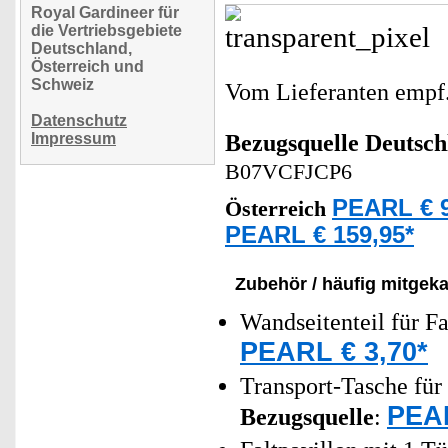
Royal Gardineer für
die Vertriebsgebiete
Deutschland,
Österreich und
Schweiz
Vom Lieferanten emp
Datenschutz
Impressum
Bezugsquelle
Deutsch
B07VCFJCP6
PEARL € 9
Österreich
PEARL € 159,95*
Zubehör / häufig mitgeka
Wandseitenteil für Fa
PEARL € 3,70*
Transport-Tasche für 
PEAR
Bezugsquelle
: