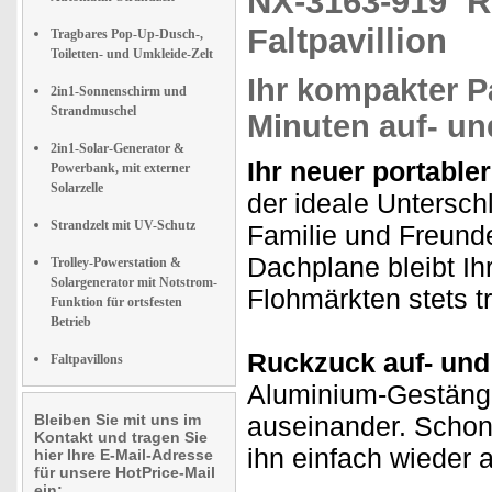
NX-3163-919
R
praxisnahe Lösung."
Getestet wurde NX-3198.
Faltpavillion
Tragbares Pop-Up-Dusch-,
Toiletten- und Umkleide-Zelt
Ihr kompakter P
2in1-Sonnenschirm und
Strandmuschel
Minuten auf- u
2in1-Solar-Generator &
Ihr neuer portable
Powerbank, mit externer
Solarzelle
der ideale Unterschl
Strandzelt mit UV-Schutz
Familie und Freund
Dachplane bleibt I
Trolley-Powerstation &
Solargenerator mit Notstrom-
Flohmärkten stets t
Funktion für ortsfesten
Betrieb
Ruckzuck auf- und
Faltpavillons
Aluminium-Gestänge
Bleiben Sie mit uns im
auseinander. Schon 
Kontakt und tragen Sie
ihn einfach wieder
hier Ihre E-Mail-Adresse
für unsere HotPrice-Mail
ein: