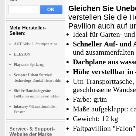
Gleichen Sie Uneb
verstellen Sie die H
Pavillon auch auf 
Mehr Hersteller-
Ideal für Garten- und
Seiten:
Schneller Auf- und
AGT
Akku Luftpumpen Auto
und zusammenfalten
ELESION
Dachplane aus wass
Playtastic
Spielzeug
Höhe verstellbar in
Semptec Urban Survival
Um Transporttasche, 
Technology
Dunkel-Heizstrahler
geschlossene Wandseit
Sichler Haushaltsgeräte
Luftkühler mit Ionisatorfunktion
Farbe: grün
infactory
Wärmeschutzfolien
Maße aufgeklappt: ca
Fenster
Gewicht: 12 kg
Faltpavillion "Falon
Service- & Support-
Website der Marke