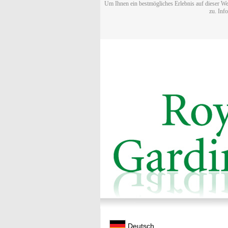
Um Ihnen ein bestmögliches Erlebnis auf dieser We
zu. Inf
Deutsch