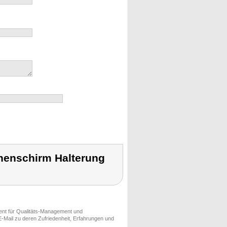
nenschirm Halterung
ment für Qualitäts-Management und
-Mail zu deren Zufriedenheit, Erfahrungen und