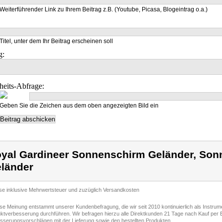
Weiterführender Link zu Ihrem Beitrag z.B. (Youtube, Picasa, Blogeintrag o.a.)
Titel, unter dem Ihr Beitrag erscheinen soll
g:
heits-Abfrage:
Geben Sie die Zeichen aus dem oben angezeigten Bild ein
yal Gardineer Sonnenschirm Geländer, Son
länder
ise inklusive Mehrwertsteuer und zuzüglich Versandkosten
ese Meinung entstammt unserer Kundenbefragung, die wir seit 2010 kontinuierlich als Instru
ktverbesserung durchführen. Wir befragen hierzu alle Direktkunden 21 Tage nach Kauf per E
sserungsvorschlägen mit der Lieferung sowie den bestellten Produkten.