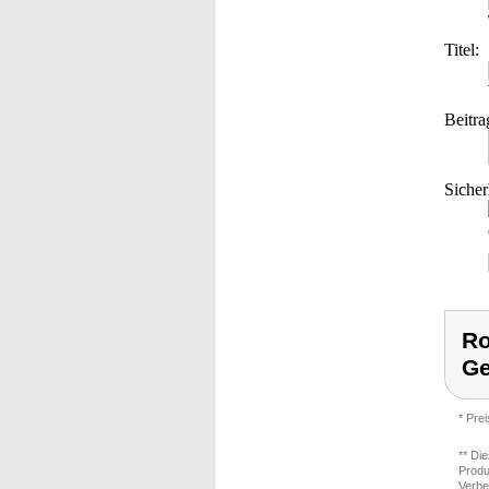
Titel:
Beitra
Sicher
Ro
Ge
* Pre
** Di
Produ
Verbe