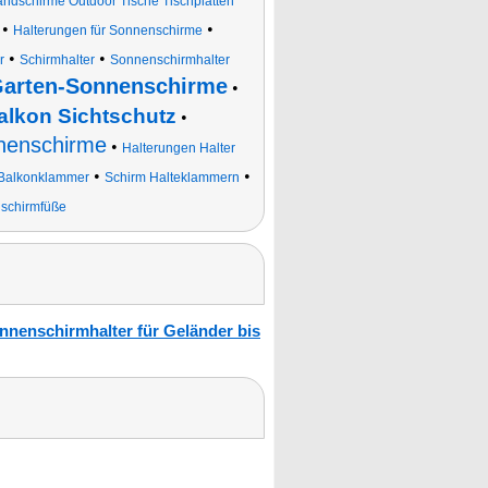
ndschirme Outdoor Tische Tischplatten
•
•
Halterungen für Sonnenschirme
•
•
r
Schirmhalter
Sonnenschirmhalter
arten-Sonnenschirme
•
alkon Sichtschutz
•
nenschirme
•
Halterungen Halter
•
•
Balkonklammer
Schirm Halteklammern
schirmfüße
nnenschirmhalter für Geländer bis