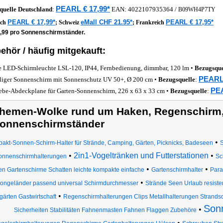
PEARL € 17,99*
quelle
Deutschland
:
EAN:
4022107935364
/
B09WH4P7TY
PEARL € 17,99*
eMall CHF 21.95*
PEARL € 17,95*
ich
;
Schweiz
;
Frankreich
8,99 pro Sonnenschirmständer.
ehör / häufig mitgekauft:
e LED-Schirmleuchte LSL-120, IP44, Fernbedienung, dimmbar, 120 lm •
Bezugsque
PEARL 
iliger Sonnenschirm mit Sonnenschutz UV 50+, Ø 200 cm •
Bezugsquelle
:
PEA
be-Abdeckplane für Garten-Sonnenschirm, 226 x 63 x 33 cm •
Bezugsquelle
:
hemen-Wolke rund um Haken, Regenschirm
onnenschirmständer
•
akt-Sonnen-Schirm-Halter für Strände, Camping, Gärten, Picknicks, Badeseen
•
2in1-Vogeltränken und Futterstationen
•
onnenschirmhalterungen
Sc
•
•
ren Gartenschirme Schatten leichte kompakte einfache
Gartenschirmhalter
Para
•
ongeländer passend universal Schirmdurchmesser
Strände Seen Urlaub resiste
•
gärten Gastwirtschaft
Regenschirmhalterungen Clips Metallhalterungen Strands
Son
•
Sicherheiten Stabilitäten Fahnenmasten Fahnen Flaggen Zubehöre
•