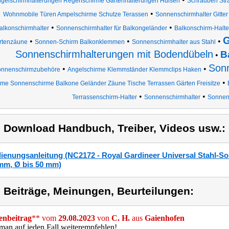
gelschirmhalterungen Regenschirme Gartenhalterungen Hülsen
Schrauben Stra
•
Wohnmobile Türen Ampelschirme Schutze Terassen
Sonnenschirmhalter Gitter
•
•
alkonschirmhalter
Sonnenschirmhalter für Balkongeländer
Balkonschirm-Halte
G
•
•
•
rtenzäune
Sonnen-Schirm Balkonklemmen
Sonnenschirmhalter aus Stahl
Sonnenschirmhalterungen mit Bodendübeln
B
•
Son
•
•
nnenschirmzubehöre
Angelschirme Klemmständer Klemmclips Haken
•
rme Sonnenschirme Balkone Geländer Zäune Tische Terrassen Gärten Freisitze
•
•
Terrassenschirm-Halter
Sonnenschirmhalter
Sonnen
) Download Handbuch, Treiber, Videos usw.:
ienungsanleitung (NC2172 - Royal Gardineer Universal Stahl-So
mm, Ø bis 50 mm)
) Beiträge, Meinungen, Beurteilungen:
nbeitrag
** vom
29.08.2023
von
C. H.
aus
Gaienhofen
an auf jeden Fall weiterempfehlen!