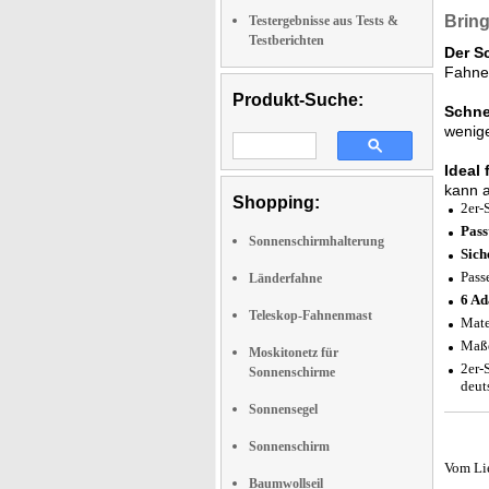
Bring
Testergebnisse aus Tests &
Testberichten
Der S
Fahne
Produkt-Suche:
Schne
wenig
Ideal 
kann a
Shopping:
2er-
Pass
Sonnenschirmhalterung
Sich
Pass
Länderfahne
6 Ad
Teleskop-Fahnenmast
Mate
Maße
Moskitonetz für
2er-
Sonnenschirme
deut
Sonnensegel
Sonnenschirm
Vom Li
Baumwollseil