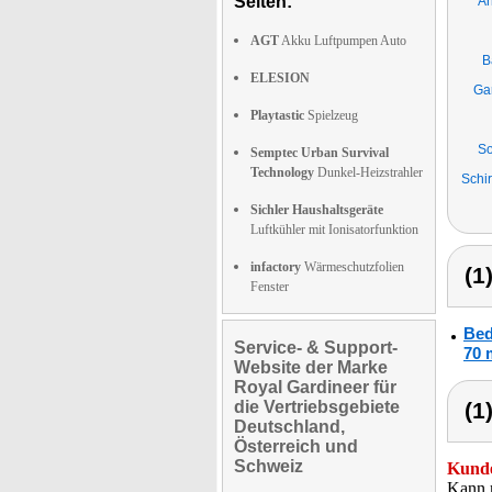
Seiten:
An
AGT
Akku Luftpumpen Auto
B
ELESION
Ga
Playtastic
Spielzeug
So
Semptec Urban Survival
Technology
Dunkel-Heizstrahler
Schi
Sichler Haushaltsgeräte
Luftkühler mit Ionisatorfunktion
infactory
Wärmeschutzfolien
(1
Fenster
Bed
Service- & Support-
70 
Website der Marke
Royal Gardineer für
die Vertriebsgebiete
(1
Deutschland,
Österreich und
Schweiz
Kunde
Kann m