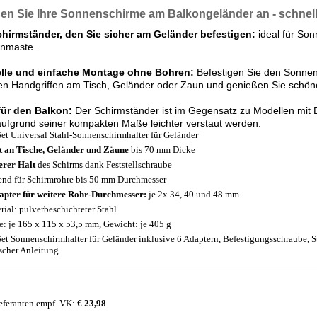
en Sie Ihre Sonnenschirme am Balkongeländer an - schnel
chirmständer, den Sie sicher am Geländer befestigen:
ideal für S
nmaste.
lle und einfache Montage ohne Bohren:
Befestigen Sie den Sonnen
en Handgriffen am Tisch, Geländer oder Zaun und genießen Sie schö
für den Balkon:
Der Schirmständer ist im Gegensatz zu Modellen mit 
ufgrund seiner kompakten Maße leichter verstaut werden.
Set Universal Stahl-Sonnenschirmhalter für Geländer
t an Tische, Geländer und Zäune
bis 70 mm Dicke
erer Halt
des Schirms dank Feststellschraube
end für Schirmrohre bis 50 mm Durchmesser
apter für weitere Rohr-Durchmesser:
je 2x 34, 40 und 48 mm
rial: pulverbeschichteter Stahl
: je 165 x 115 x 53,5 mm, Gewicht: je 405 g
Set Sonnenschirmhalter für Geländer inklusive 6 Adaptern, Befestigungsschraube, S
scher Anleitung
eferanten empf. VK:
€ 23,98