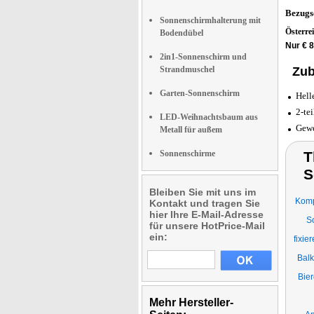
Bezugs
Sonnenschirmhalterung mit
Österre
Bodendübel
Nur € 
2in1-Sonnenschirm und
Strandmuschel
Zub
Garten-Sonnenschirm
Hell
2-te
LED-Weihnachtsbaum aus
Gewe
Metall für außem
Sonnenschirme
T
S
Bleiben Sie mit uns im
Komp
Kontakt und tragen Sie
hier Ihre E-Mail-Adresse
S
für unsere HotPrice-Mail
ein:
fixie
Balk
Bier
Mehr Hersteller-