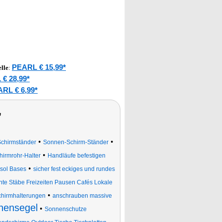
PEARL € 15,99*
lle
:
€ 28,99*
RL € 6,99*
,
•
•
Schirmständer
Sonnen-Schirm-Ständer
•
hirmrohr-Halter
Handläufe befestigen
•
sol Bases
sicher fest eckiges und rundes
nte Stäbe Freizeiten Pausen Cafés Lokale
•
chirmhalterungen
anschrauben massive
nensegel
•
Sonnenschutze