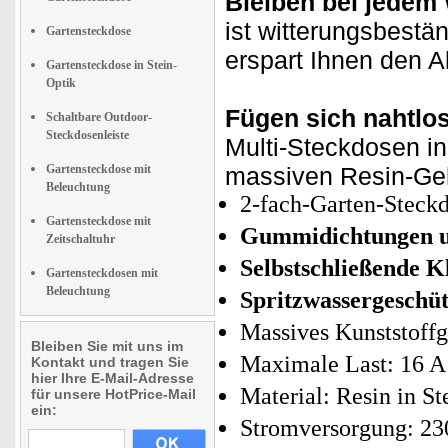
Bleiben bei jedem
ist witterungsbestän
Gartensteckdose
erspart Ihnen den A
Gartensteckdose in Stein-
Optik
Fügen sich nahtlos
Schaltbare Outdoor-
Steckdosenleiste
Multi-Steckdosen i
Gartensteckdose mit
massiven Resin-Geh
Beleuchtung
2-fach-Garten-Steckd
Gartensteckdose mit
Gummidichtungen u
Zeitschaltuhr
Selbstschließende K
Gartensteckdosen mit
Beleuchtung
Spritzwassergeschüt
Massives Kunststoffg
Bleiben Sie mit uns im
Maximale Last: 16 A 
Kontakt und tragen Sie
hier Ihre E-Mail-Adresse
Material: Resin in St
für unsere HotPrice-Mail
ein:
Stromversorgung: 230