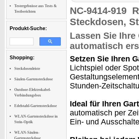
Testergebnisse aus Tests &
NC-9414-919
R
Testberichten
Steckdosen, S
Produkt-Suche:
Lassen Sie Ihre
automatisch ers
Setzen Sie Ihren Ga
Shopping:
Lichtspiel oder Spot 
Steckdosenleiste
Gestaltungselement 
Säulen-Gartensteckdose
Stunden-Zeitschalt
Outdoor-Elektrokabel-
Verbindungsbox
Ideal für Ihren Gar
Edelstahl-Gartensteckdose
automatisch per Zei
WLAN-Gartensteckdose in
Ein- und Ausschalt
Stein-Optik
WLAN-Säulen-
Gartensteckdose