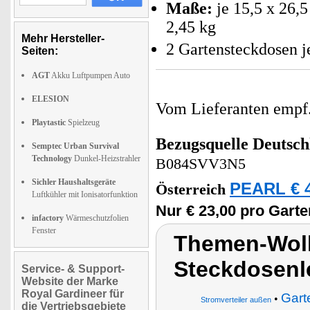
Maße:
je 15,5 x 26,5
2,45 kg
Mehr Hersteller-
2 Gartensteckdosen j
Seiten:
AGT
Akku Luftpumpen Auto
ELESION
Vom Lieferanten emp
Playtastic
Spielzeug
Bezugsquelle
Deutsch
Semptec Urban Survival
Technology
Dunkel-Heizstrahler
B084SVV3N5
Sichler Haushaltsgeräte
PEARL € 4
Österreich
Luftkühler mit Ionisatorfunktion
Nur € 23,00 pro Gart
infactory
Wärmeschutzfolien
Fenster
Themen-Wolk
Steckdosenl
Service- & Support-
Website der Marke
Royal Gardineer für
Gart
•
Stromverteiler außen
die Vertriebsgebiete