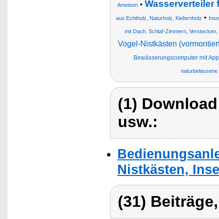
Wasserverteiler
•
Ameisen
•
aus Echtholz, Naturholz, Kiefernholz
Ins
mit Dach, Schlaf-Zimmern, Verstecken, 
Vogel-Nistkästen (vormontiert
Bewässerungscomputer mit App 
naturbelassene
(1) Download
usw.:
Bedienungsanle
Nistkästen, Ins
(31) Beiträge