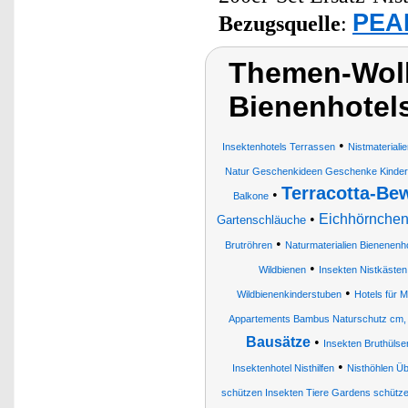
PEAR
Bezugsquelle
:
Themen-Wolk
Bienenhotels
•
Insektenhotels Terrassen
Nistmaterial
Natur Geschenkideen Geschenke Kinder
Terracotta-Be
•
Balkone
•
Eichhörnchen
Gartenschläuche
•
Brutröhren
Naturmaterialien Bienene
•
Wildbienen
Insekten Nistkästen
•
Wildbienenkinderstuben
Hotels für M
Appartements Bambus Naturschutz cm, 
Bausätze
•
Insekten Bruthülse
•
Insektenhotel Nisthilfen
Nisthöhlen Üb
schützen Insekten Tiere Gardens schütz