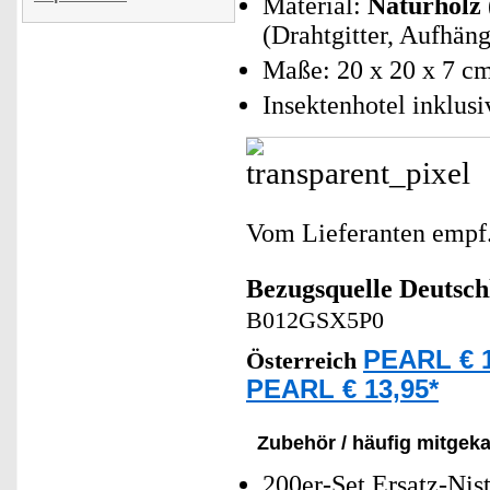
Material:
Naturholz
(Drahtgitter, Aufhäng
Maße: 20 x 20 x 7 cm
Insektenhotel inklus
Vom Lieferanten emp
Bezugsquelle
Deutsch
B012GSX5P0
PEARL € 1
Österreich
PEARL € 13,95*
Zubehör / häufig mitgeka
200er-Set Ersatz-Nis