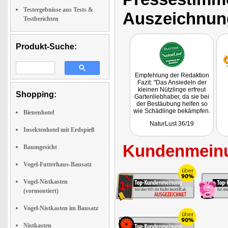
Testergebnisse aus Tests &
Auszeichnun
Testberichten
Produkt-Suche:
Empfehlung der Redaktion
Fazit: "Das Ansiedeln der
kleinen Nützlinge erfreut
Shopping:
Gartenliebhaber, da sie bei
der Bestäubung helfen so
wie Schädlinge bekämpfen.
Bienenhotel
Blickfang und
NaturLust 36/19
Umweltnutzen zugleich -
Insektenhotel mit Erdspieß
finden wir top!"
Kundenmeinu
Baumgesicht
Vogel-Futterhaus-Bausatz
Vogel-Nistkasten
(vormontiert)
Vogel-Nistkasten im Bausatz
Nistkasten