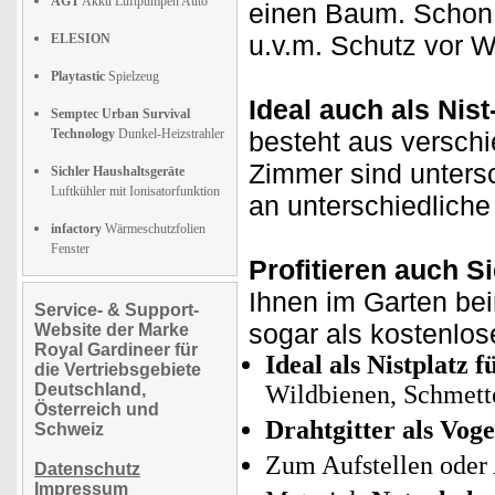
AGT
Akku Luftpumpen Auto
einen Baum. Schon 
u.v.m. Schutz vor W
ELESION
Playtastic
Spielzeug
Ideal auch als Nis
Semptec Urban Survival
Technology
Dunkel-Heizstrahler
besteht aus versch
Zimmer sind untersc
Sichler Haushaltsgeräte
Luftkühler mit Ionisatorfunktion
an unterschiedliche
infactory
Wärmeschutzfolien
Fenster
Profitieren auch Si
Ihnen im Garten be
Service- & Support-
sogar als kostenlos
Website der Marke
Royal Gardineer für
Ideal als Nistplatz f
die Vertriebsgebiete
Deutschland,
Wildbienen, Schmett
Österreich und
Drahtgitter als Vog
Schweiz
Zum Aufstellen oder
Datenschutz
Impressum