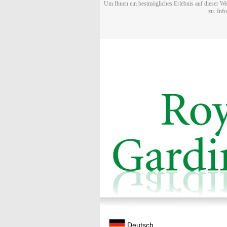
Um Ihnen ein bestmögliches Erlebnis auf dieser We
zu. Inf
Deutsch