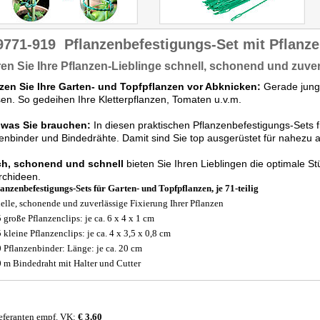
9771-919
Pflanzenbefestigungs-Set mit Pflanz
ren Sie Ihre Pflanzen-Lieblinge schnell, schonend und zuve
zen Sie Ihre Garten- und Topfpflanzen vor Abknicken:
Gerade junge
n. So gedeihen Ihre Kletterpflanzen, Tomaten u.v.m.
, was Sie brauchen:
In diesen praktischen Pflanzenbefestigungs-Sets f
enbinder und Bindedrähte. Damit sind Sie top ausgerüstet für nahezu a
ch, schonend und schnell
bieten Sie Ihren Lieblingen die optimale St
rchideen.
lanzenbefestigungs-Sets für Garten- und Topfpflanzen, je 71-teilig
elle, schonende und zuverlässige Fixierung Ihrer Pflanzen
5 große Pflanzenclips: je ca. 6 x 4 x 1 cm
 kleine Pflanzenclips: je ca. 4 x 3,5 x 0,8 cm
0 Pflanzenbinder: Länge: je ca. 20 cm
0 m Bindedraht mit Halter und Cutter
eferanten empf. VK:
€ 3,60