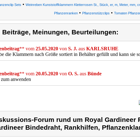
•
anzenclip Sets
Weinreben Kunststoffklammern Kletterrosen St., Stück, er, m, Meter, mm, 
•
•
Pflanzenranken
Pflanzenstützclips
Tomaten Pflanzen
) Beiträge, Meinungen, Beurteilungen:
nbeitrag
** vom
25.05.2020
von
S. J.
aus
KARLSRUHE
be die Klammern nach Größe sortiert in Behälter gefüllt und kann sie 
nbeitrag
** vom
20.05.2020
von
O. S.
aus
Bünde
t zum anwenden
skussions-Forum rund um Royal Gardineer 
rdineer Bindedraht, Rankhilfen, Pflanzenk