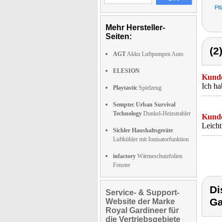
Pfl
Mehr Hersteller-
Seiten:
(2
AGT
Akku Luftpumpen Auto
ELESION
Kunde
Ich ha
Playtastic
Spielzeug
Semptec Urban Survival
Technology
Dunkel-Heizstrahler
Kunde
Leich
Sichler Haushaltsgeräte
Luftkühler mit Ionisatorfunktion
infactory
Wärmeschutzfolien
Fenster
Di
Service- & Support-
Ga
Website der Marke
Royal Gardineer für
die Vertriebsgebiete