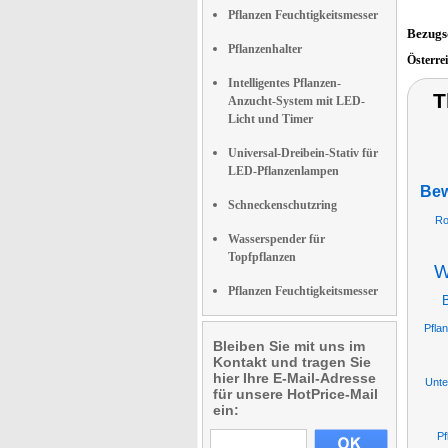
Pflanzen Feuchtigkeitsmesser
Bezugs
Pflanzenhalter
Österre
Intelligentes Pflanzen-
T
Anzucht-System mit LED-
Licht und Timer
Universal-Dreibein-Stativ für
LED-Pflanzenlampen
Bew
Schneckenschutzring
Ro
Wasserspender für
Topfpflanzen
W
Pflanzen Feuchtigkeitsmesser
B
Pfla
Bleiben Sie mit uns im
Kontakt und tragen Sie
hier Ihre E-Mail-Adresse
Unte
für unsere HotPrice-Mail
ein:
Pf