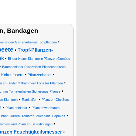
n, Bandagen
•
xierungen Gartenarbeiten Topfpflanzen
beete
•
Tropf-Pflanzen-
•
nk
Binder Halter Klammern Pflanzen Gemüse
•
Baumanbinder Pflanzhilfen Pflanzenstützen
•
•
d Kokosfasern
Pflanzenhalter
•
•
nzen-Binder
Klammern Clips für Pflanzen
•
chnur Tomatenhaken Sicherungs Pflanze
•
•
gen Klammen
Rankhilfen
Pflanzen-Clip-Sets
r
•
•
Pflanzenbinder
Pflanzenwachstum
•
Draht Gurken, Tomaten, Zucchinis, Paprikas
•
lumen- und Pflanzen-Befestigungen
anzen Feuchtigkeitsmesser
•