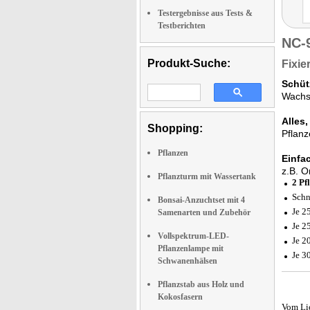
Testergebnisse aus Tests &
Testberichten
NC-
Produkt-Suche:
Fixie
Schüt
Wachse
Alles
Shopping:
Pflanz
Pflanzen
Einfa
z.B. O
Pflanzturm mit Wassertank
2
Pf
Schn
Bonsai-Anzuchtset mit 4
Je 2
Samenarten und Zubehör
Je 25
Vollspektrum-LED-
Je 2
Pflanzenlampe mit
Je 3
Schwanenhälsen
Pflanzstab aus Holz und
Kokosfasern
Vom Li