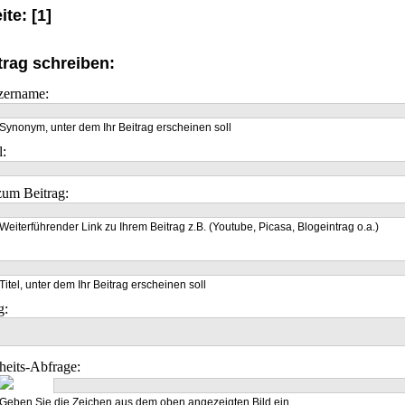
ite: [1]
trag schreiben:
zername:
Synonym, unter dem Ihr Beitrag erscheinen soll
l:
um Beitrag:
Weiterführender Link zu Ihrem Beitrag z.B. (Youtube, Picasa, Blogeintrag o.a.)
Titel, unter dem Ihr Beitrag erscheinen soll
g:
heits-Abfrage:
Geben Sie die Zeichen aus dem oben angezeigten Bild ein