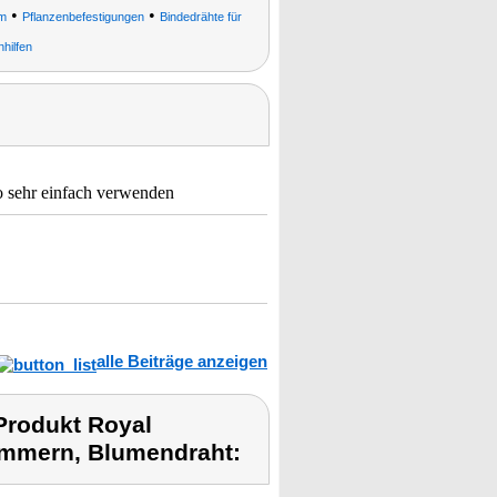
•
•
cm
Pflanzenbefestigungen
Bindedrähte für
hilfen
so sehr einfach verwenden
alle Beiträge anzeigen
Produkt Royal
lammern, Blumendraht: