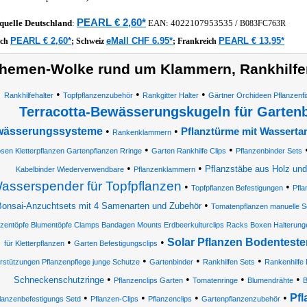
PEARL € 2,60*
quelle
Deutschland
:
EAN:
4022107953535
/
B083FC763R
PEARL € 2,60*
eMall CHF 6.95*
PEARL € 13,95*
ich
;
Schweiz
;
Frankreich
hemen-Wolke rund um Klammern, Rankhilfe
•
•
•
Rankhilfehalter
Topfpflanzenzubehör
Rankgitter Halter
Gärtner Orchideen Pflanzenfi
Terracotta-Bewässerungskugeln für Garten
ässerungssysteme
•
•
Pflanztürme mit Wasserta
Rankenklammern
•
•
sen Kletterpflanzen Gartenpflanzen Rringe
Garten Rankhilfe Clips
Pflanzenbinder Sets
•
•
Pflanzstäbe aus Holz un
Kabelbinder Wiederverwendbare
Pflanzenklammern
asserspender für Topfpflanzen
•
•
Topfpflanzen Befestigungen
Pfla
•
onsai-Anzuchtsets mit 4 Samenarten und Zubehör
Tomatenpflanzen manuelle S
nzentöpfe Blumentöpfe Clamps Bandagen Mounts Erdbeerkulturclips Racks Boxen Halterun
•
•
Solar Pflanzen Bodenteste
für Kletterpflanzen
Garten Befestigungsclips
•
•
•
rstützungen Pflanzenpflege junge Schutze
Gartenbinder
Rankhilfen Sets
Rankenhilfe 
•
•
•
•
Schneckenschutzringe
Pflanzenclips Garten
Tomatenringe
Blumendrähte
B
•
•
•
•
Pfl
lanzenbefestigungs Setd
Pflanzen-Clips
Pflanzenclips
Gartenpflanzenzubehör