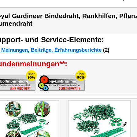
yal Gardineer Bindedraht, Rankhilfen, Pfla
umendraht
pport- und Service-Elemente:
Meinungen, Beiträge, Erfahrungsberichte
(2)
undenmeinungen**: