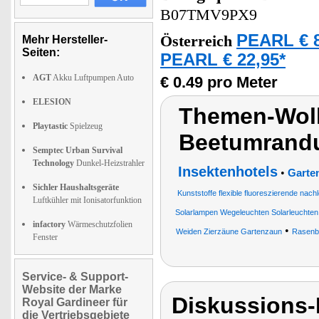
B07TMV9PX9
PEARL € 8
Österreich
Mehr Hersteller-
Seiten:
PEARL € 22,95*
AGT
Akku Luftpumpen Auto
€ 0.49 pro Meter
ELESION
Themen-Wolk
Playtastic
Spielzeug
Beetumrandu
Semptec Urban Survival
Technology
Dunkel-Heizstrahler
Insektenhotels
•
Garte
Sichler Haushaltsgeräte
Kunststoffe flexible fluoreszierende nac
Luftkühler mit Ionisatorfunktion
Solarlampen Wegeleuchten Solarleuchten
infactory
Wärmeschutzfolien
•
Weiden Zierzäune Gartenzaun
Rasenb
Fenster
Service- & Support-
Website der Marke
Diskussions-
Royal Gardineer für
die Vertriebsgebiete