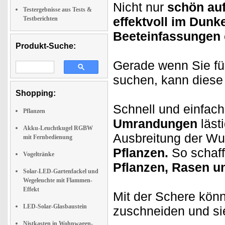
Nicht nur
schön au
Testergebnisse aus Tests &
effektvoll im Dunke
Testberichten
Beeteinfassungen
Produkt-Suche:
Gerade wenn Sie fü
suchen, kann dies
Shopping:
Schnell und einfach
Pflanzen
Umrandungen
läst
Akku-Leuchtkugel RGBW
Ausbreitung der Wu
mit Fernbedienung
Pflanzen.
So schaff
Vogeltränke
Pflanzen, Rasen 
Solar-LED-Gartenfackel und
Wegeleuchte mit Flammen-
Effekt
Mit der Schere kön
LED-Solar-Glasbaustein
zuschneiden und sie
Nistkasten in Wohnwagen-