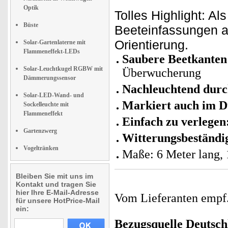
Optik
Tolles Highlight: Al
Büste
Beeteinfassungen au
Orientierung.
Solar-Gartenlaterne mit
Flammeneffekt-LEDs
Saubere Beetkanten
Solar-Leuchtkugel RGBW mit
Überwucherung
Dämmerungssensor
Nachleuchtend durc
Solar-LED-Wand- und
Markiert auch im D
Sockelleuchte mit
Flammeneffekt
Einfach zu verlegen
Gartenzwerg
Witterungsbeständi
Vogeltränken
Maße: 6 Meter lang,
Bleiben Sie mit uns im
Kontakt und tragen Sie
hier Ihre E-Mail-Adresse
Vom Lieferanten emp
für unsere HotPrice-Mail
ein:
Bezugsquelle
Deutsch