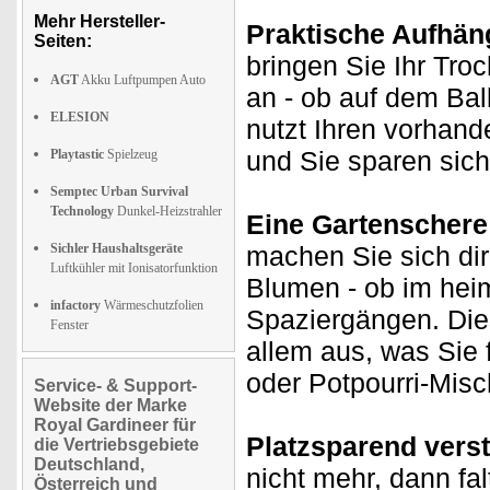
Mehr Hersteller-
Praktische Aufhän
Seiten:
bringen Sie Ihr Tro
AGT
Akku Luftpumpen Auto
an - ob auf dem Bal
ELESION
nutzt Ihren vorhand
und Sie sparen sich
Playtastic
Spielzeug
Semptec Urban Survival
Technology
Dunkel-Heizstrahler
Eine Gartenschere 
Sichler Haushaltsgeräte
machen Sie sich di
Luftkühler mit Ionisatorfunktion
Blumen - ob im hei
infactory
Wärmeschutzfolien
Spaziergängen. Dies
Fenster
allem aus, was Sie 
oder Potpourri-Mis
Service- & Support-
Website der Marke
Royal Gardineer für
Platzsparend vers
die Vertriebsgebiete
Deutschland,
nicht mehr, dann fal
Österreich und