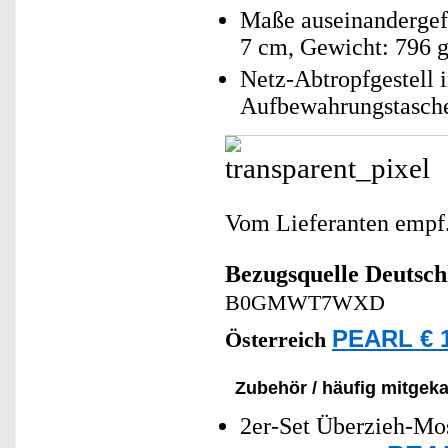
Maße auseinandergefa
7 cm, Gewicht: 796 
Netz-Abtropfgestell 
Aufbewahrungstasche
Vom Lieferanten emp
Bezugsquelle
Deutsch
B0GMWT7WXD
PEARL € 1
Österreich
Zubehör / häufig mitgeka
2er-Set Überzieh-Mos