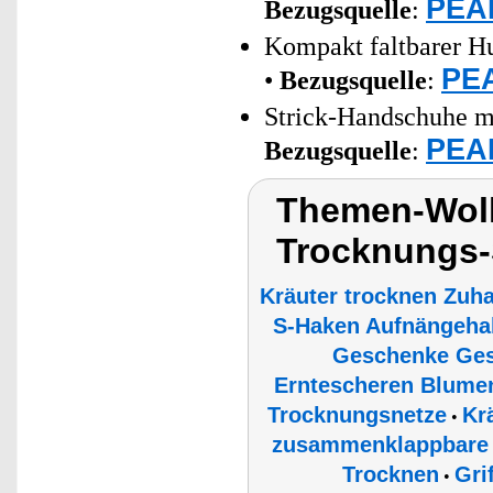
PEAR
Bezugsquelle
:
Kompakt faltbarer Hu
PEA
•
Bezugsquelle
:
Strick-Handschuhe mi
PEAR
Bezugsquelle
:
Themen-Wolk
Trocknungs-
Kräuter trocknen Zuh
S-Haken Aufnängeha
Geschenke Ges
Erntescheren Blumen
Trocknungsnetze
Kr
•
zusammenklappbare f
Trocknen
Gri
•