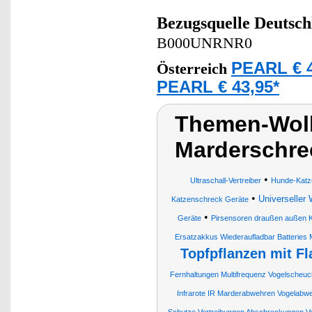
Bezugsquelle
Deutsch
B000UNRNR0
PEARL € 4
Österreich
PEARL € 43,95*
Themen-Wolk
Marderschre
•
Ultraschall-Vertreiber
Hunde-Katz
•
Universeller 
Katzenschreck Geräte
•
Geräte
Pirsensoren draußen außen K
Ersatzakkus Wiederaufladbar Batteries
Topfpflanzen mit F
Fernhaltungen Multifrequenz Vogelscheuc
Infrarote IR Marderabwehren Vogelabw