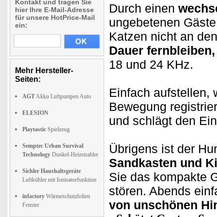
Kontakt und tragen Sie
Durch einen
wechs
hier Ihre E-Mail-Adresse
für unsere HotPrice-Mail
ungebetenen Gäste 
ein:
Katzen nicht an de
Dauer fernbleiben,
18 und 24 KHz.
Mehr Hersteller-
Seiten:
Einfach aufstellen,
AGT
Akku Luftpumpen Auto
Bewegung registrier
ELESION
und schlägt den Ein
Playtastic
Spielzeug
Übrigens ist der Hu
Semptec Urban Survival
Technology
Dunkel-Heizstrahler
Sandkasten und Ki
Sichler Haushaltsgeräte
Sie das kompakte Ge
Luftkühler mit Ionisatorfunktion
stören. Abends einf
infactory
Wärmeschutzfolien
von unschönen Hin
Fenster