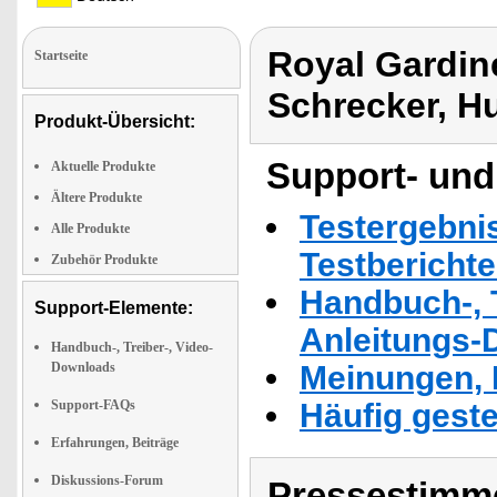
Royal Gardin
Startseite
Schrecker, H
Produkt-Übersicht:
Support- und
Aktuelle Produkte
Ältere Produkte
Testergebni
Alle Produkte
Testbericht
Zubehör Produkte
Handbuch-, T
Support-Elemente:
Anleitungs-
Handbuch-, Treiber-, Video-
Downloads
Meinungen, 
Support-FAQs
Häufig geste
Erfahrungen, Beiträge
Diskussions-Forum
Pressestimme