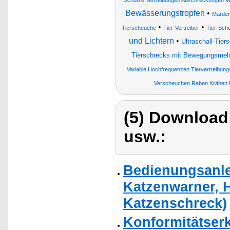
Schutze Vertreibungen Abschreckungen Ve
Bewässerungstropfen
•
Marder
•
•
Tierscheuche
Tier-Vertreiber
Tier-Sch
und Lichtern
•
Ultraschall-Tie
Tierschrecks mit Bewegungsmelde
Variable Hochfrequenzen Tiervertreibun
Verscheuchen Raben Krähen E
(5) Download
usw.:
Bedienungsanle
Katzenwarner, 
Katzenschreck)
Konformitätser