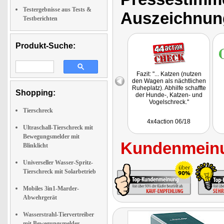
Testergebnisse aus Tests &
Auszeichnun
Testberichten
Produkt-Suche:
Fazit: "... Katzen (nutzen
den Wagen als nächtlichen
Ruheplatz). Abhilfe schaffte
Shopping:
der Hunde-, Katzen- und
Vogelschreck."
Tierschreck
4x4action 06/18
Ultraschall-Tierschreck mit
Bewegungsmelder mit
Kundenmeinu
Blinklicht
Universeller Wasser-Spritz-
Tierschreck mit Solarbetrieb
Mobiles 3in1-Marder-
Abwehrgerät
Wasserstrahl-Tiervertreiber
mit Bewegungsmelder