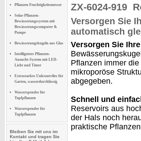
ZX-6024-919
R
Pflanzen Feuchtigkeitsmesser
Solar-Pflanzen-
Versorgen Sie I
Bewässerungssystem mit
Bewässerungscomputer &
automatisch gl
Pumpe
Versorgen Sie Ihre
Bewässerungskugeln aus Glas
Bewässerungskugel 
Intelligentes Pflanzen-
Anzucht-System mit LED-
Pflanzen immer die
Licht und Timer
mikroporöse Struktu
Extrastarkes Unkrautvlies für
abgegeben.
Garten, wasserdurchlässig
Wasserspender für
Schnell und einfach
Topfpflanzen
Reservoirs aus hoch
Wasserspender für
Topfpflanzen
der Hals noch heraus
praktische Pflanze
Bleiben Sie mit uns im
Kontakt und tragen Sie