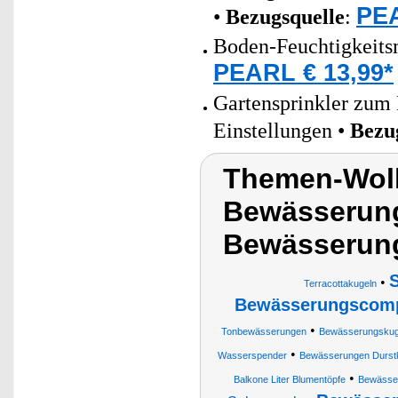
PEA
•
Bezugsquelle
:
Boden-Feuchtigkeitsm
PEARL € 13,99*
Gartensprinkler zum
Einstellungen •
Bezu
Themen-Wolk
Bewässerung
Bewässerun
•
Terracottakugeln
Bewässerungscom
•
Tonbewässerungen
Bewässerungskuge
•
Wasserspender
Bewässerungen Durst
•
Balkone Liter Blumentöpfe
Bewässe