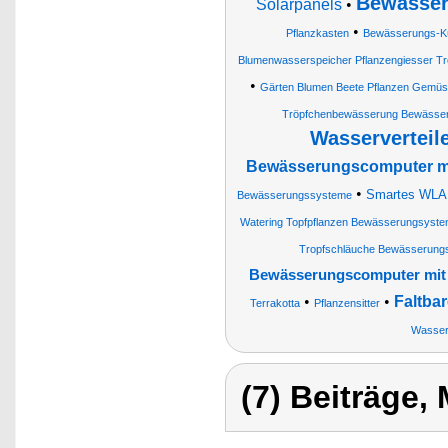
Bewässer
Solarpanels
•
•
Pflanzkasten
Bewässerungs-K
Blumenwasserspeicher Pflanzengiesser T
•
Gärten Blumen Beete Pflanzen Gemüs
Tröpfchenbewässerung Bewässer
Wasserverteil
Bewässerungscomputer mit
•
Smartes WLA
Bewässerungssysteme
Watering Topfpflanzen Bewässerungsyste
Tropfschläuche Bewässerung
Bewässerungscomputer mit 
•
•
Faltba
Terrakotta
Pflanzensitter
Wasser
(7) Beiträge,