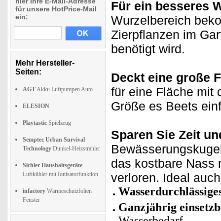
hier Ihre E-Mail-Adresse
Für ein besseres 
für unsere HotPrice-Mail
ein:
Wurzelbereich bek
Zierpflanzen im Ga
benötigt wird.
Mehr Hersteller-
Seiten:
Deckt eine große F
für eine Fläche mit
AGT
Akku Luftpumpen Auto
Größe es Beets ein
ELESION
Playtastic
Spielzeug
Sparen Sie Zeit u
Semptec Urban Survival
Bewässerungskugel 
Technology
Dunkel-Heizstrahler
das kostbare Nass 
Sichler Haushaltsgeräte
Luftkühler mit Ionisatorfunktion
verloren. Ideal auc
Wasserdurchlässige
infactory
Wärmeschutzfolien
Fenster
Ganzjährig einsetzb
Wasserbedarf