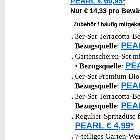
PEARL € 69,95*
Nur € 14,33 pro Bewä
Zubehör / häufig mitgeka
3er-Set Terracotta-B
PEAR
Bezugsquelle
:
Gartenscheren-Set m
PEA
•
Bezugsquelle
:
6er-Set Premium Bio
PEAR
Bezugsquelle
:
3er-Set Terracotta-B
PEAR
Bezugsquelle
:
Regulier-Spritzdüse 
PEARL € 4,99*
7-teiliges Garten-We