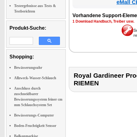
eMall C
Testergebnisse aus Tests &
Testberichten
Vor­han­de­ne Sup­port-Ele­me
1 Down­load Hand­buch, Trei­ber usw.
Produkt-Suche:
S
r
Shopping:
Bewässerungsuhr
Royal Gardineer P
Allzweck-Wasser-Schlauch
RIEMEN
Anschluss durch
zuschneidbarer
Bewässerungssystem feiner cm
mm Schlauchsystem Set
Bewässerungs-Computer
Boden-Feuchtigkeit Sensor
Balkonmarkise