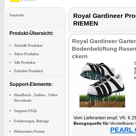
Royal Gardineer P
Startseite
RIEMEN
Produkt-Übersicht:
Roy­al Gar­dineer Gar­te
Aktuelle Produkte
Bo­den­be­lüf­tung Ra­sen
Ältere Produkte
ckern
Alle Produkte
S
g
Zubehör Produkte
R
l
Support-Elemente:
Handbuch-, Treiber-, Video-
Downloads
Support-FAQs
Vom Lie­fe­ran­ten empf. VK: € 2
Erfahrungen, Beiträge
Be­zugs­quel­le für
Ver­stell­ba­rer Ra­
PEARL €
Diskussions-Forum