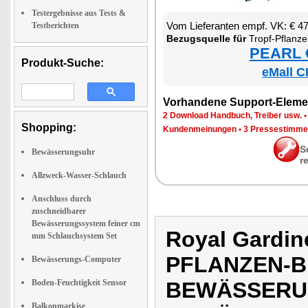
Testergebnisse aus Tests &
Vom Lie­fe­ran­ten empf. VK: € 4
Testberichten
Be­zugs­quel­le für
Tropf-Pflan­zen-Be­wäs­se­rungs­sys­tem mit 
PEARL €
Produkt-Suche:
eMall C
Vor­han­de­ne Sup­port-Ele­me
2 Down­load Hand­buch, Trei­ber usw.
Shopping:
Kun­den­mei­nun­gen
•
3 Pres­se­stim­m
S
Bewässerungsuhr
r
Allzweck-Wasser-Schlauch
Anschluss durch
zuschneidbarer
Bewässerungssystem feiner cm
Royal Gardin
mm Schlauchsystem Set
PFLANZEN-
Bewässerungs-Computer
Boden-Feuchtigkeit Sensor
BEWÄSSERUN
Balkonmarkise