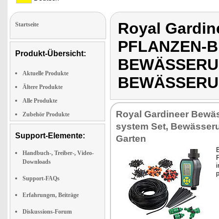
Royal Gardin
Startseite
PFLANZEN-
Produkt-Übersicht:
BEWÄSSERUN
Aktuelle Produkte
BEWÄSSERU
Ältere Produkte
Alle Produkte
Roy­al Gar­dineer Be­wäs
Zubehör Produkte
sys­tem Set, Be­wäs­se­
Support-Elemente:
Gar­ten
B
Handbuch-, Treiber-, Video-
P
Downloads
i
Support-FAQs
Erfahrungen, Beiträge
Diskussions-Forum