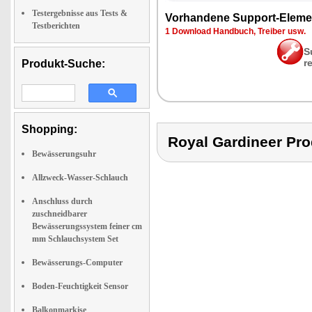
Testergebnisse aus Tests &
Vor­han­de­ne Sup­port-Ele­me
Testberichten
1 Down­load Hand­buch, Trei­ber usw.
S
r
Produkt-Suche:
Shopping:
Royal Gardineer P
Bewässerungsuhr
Allzweck-Wasser-Schlauch
Anschluss durch
zuschneidbarer
Bewässerungssystem feiner cm
mm Schlauchsystem Set
Bewässerungs-Computer
Boden-Feuchtigkeit Sensor
Balkonmarkise