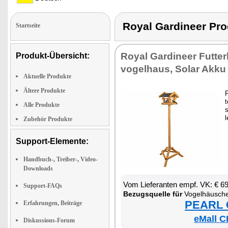
Royal Gardineer P
Startseite
Roy­al Gar­dineer Fut­te
Produkt-Übersicht:
vo­gel­haus, So­lar Ak­ku
Aktuelle Produkte
Ältere Produkte
F
t
Alle Produkte
s
l
Zubehör Produkte
Support-Elemente:
Handbuch-, Treiber-, Video-
Downloads
Vom Lie­fe­ran­ten empf. VK: € 6
Support-FAQs
Be­zugs­quel­le für
Vo­gel­häus­ch
PEARL €
Erfahrungen, Beiträge
eMall C
Diskussions-Forum