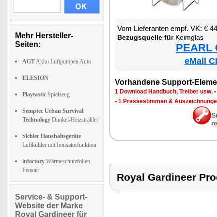
Vom Lie­fe­ran­ten empf. VK: € 4
Mehr Hersteller-
Be­zugs­quel­le für
Keim­glas
Seiten:
PEARL €
eMall C
AGT
Akku Luftpumpen Auto
ELESION
Vor­han­de­ne Sup­port-Ele­me
1 Down­load Hand­buch, Trei­ber usw.
Playtastic
Spielzeug
•
1 Pres­se­stim­men & Aus­zeich­nun­g
Semptec Urban Survival
S
Technology
Dunkel-Heizstrahler
r
Sichler Haushaltsgeräte
Luftkühler mit Ionisatorfunktion
infactory
Wärmeschutzfolien
Fenster
Royal Gardineer Pr
Service- & Support-
Website der Marke
Royal Gardineer für