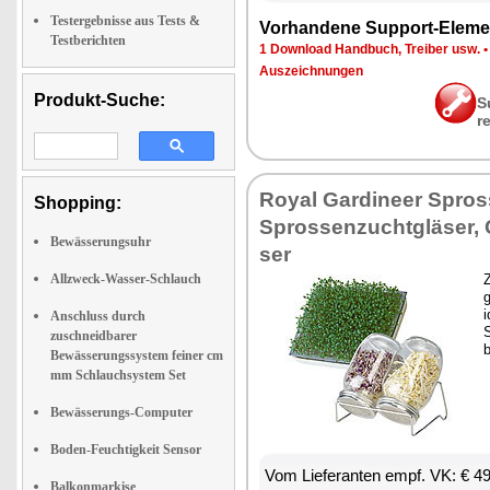
Testergebnisse aus Tests &
Vor­han­de­ne Sup­port-Ele­me
Testberichten
1 Down­load Hand­buch, Trei­ber usw.
Aus­zeich­nun­gen
Produkt-Suche:
S
r
Roy­al Gar­dineer Spros­
Shopping:
Spross­en­zucht­glä­ser,
Bewässerungsuhr
ser
Allzweck-Wasser-Schlauch
Z
g
i
Anschluss durch
S
zuschneidbarer
b
Bewässerungssystem feiner cm
mm Schlauchsystem Set
Bewässerungs-Computer
Boden-Feuchtigkeit Sensor
Vom Lie­fe­ran­ten empf. VK: € 4
Balkonmarkise