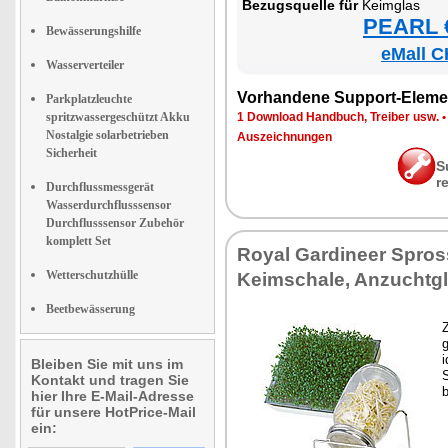
Be­zugs­quel­le für
Keim­glas
PEARL €
Bewässerungshilfe
eMall C
Wasserverteiler
Vor­han­de­ne Sup­port-Ele­me
Parkplatzleuchte
spritzwassergeschützt Akku
1 Down­load Hand­buch, Trei­ber usw.
Nostalgie solarbetrieben
Aus­zeich­nun­gen
Sicherheit
S
r
Durchflussmessgerät
Wasserdurchflusssensor
Durchflusssensor Zubehör
komplett Set
Roy­al Gar­dineer Spros­
Wetterschutzhülle
Keim­scha­le, An­zucht­gl
Beetbewässerung
Z
g
i
Bleiben Sie mit uns im
S
Kontakt und tragen Sie
b
hier Ihre E-Mail-Adresse
für unsere HotPrice-Mail
ein: