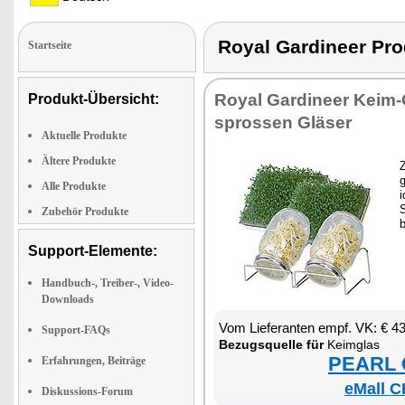
Royal Gardineer Pr
Startseite
Roy­al Gar­dineer Keim-
Produkt-Übersicht:
spros­sen Glä­ser
Aktuelle Produkte
Ältere Produkte
Z
g
Alle Produkte
i
S
Zubehör Produkte
b
Support-Elemente:
Handbuch-, Treiber-, Video-
Downloads
Vom Lie­fe­ran­ten empf. VK: € 4
Support-FAQs
Be­zugs­quel­le für
Keim­glas
PEARL €
Erfahrungen, Beiträge
eMall C
Diskussions-Forum