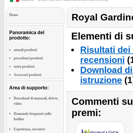
Royal Gardin
Home
Panoramica del
Elementi di s
prodotto:
Risultati dei
attuali prodotti
recensioni
(
precedenti prodotti
tutto prodotti
Download di 
Accessori prodotti
istruzione
(1
Area di supporto:
Commenti sull
Download di manuali, driver,
video
premi:
Domande frequenti sulla
hotline
Esperienza, riscontri