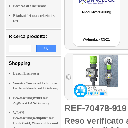
Bacheca di discussione
Produktvorstellung
Risultati dei test e relazioni sui
test
Ricerca prodotto:
Wohnglück 03/21
Shopping:
Durchflussmesser
Smarter Wasserzähler für den
Gartenschlauch, inkl. Gateway
Bewässerungsventil mit
ZigBee-WLAN-Gateway
REF-70478-91
WLAN-
Bewässerungscomputer mit
Reso verificato 
Dual-Ventil, Wasserzähler und