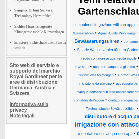
Gartenschla
Semptec Urban Survival
Technology
Heizstrahler
computer di irrigazione wifi con app e d
Sichler Haushaltsgeräte
Klimageräte mobile Klimaanlagen
•
Wasseruhren
Aquac-Cunts Wohnwagen 
•
Bewässerungsuhren
contatore 
infactory
Sichtschutzfolien Fenster
statisch
•
Smarte Wasserzähler für den Garten
freddo contatore acqua fredda mobile
Sito web di servizio e
•
d'acqua
contatore acqua da giardino
supporto del marchio
•
flexible Wassermengen
Gärtner Was
Royal Gardineer per le
aree di distribuzione
•
irrigazione da giardino
accessorio per 
Germania, Austria e
d'acqua sensore di flusso coltello sensore 
Svizzera
•
contatore dell'acqua
contatore acqua per
Informativa sulla
Teichschläuche Bewässe zählen
privacy
Note legali
distributore d'acqua pe
irrigazione con attacc
•
e contatore dell'acqua con app