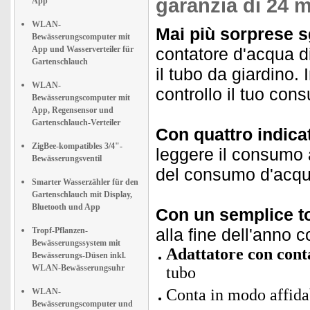
garanzia di 24 m
App
WLAN-
Mai più sorprese sg
Bewässerungscomputer mit
App und Wasserverteiler für
contatore d'acqua dig
Gartenschlauch
il tubo da giardino
WLAN-
controllo il tuo con
Bewässerungscomputer mit
App, Regensensor und
Gartenschlauch-Verteiler
Con quattro indica
ZigBee-kompatibles 3/4"-
leggere il consumo a
Bewässerungsventil
del consumo d'acqua 
Smarter Wasserzähler für den
Gartenschlauch mit Display,
Bluetooth und App
Con un semplice t
alla fine dell'anno 
Tropf-Pflanzen-
Bewässerungssystem mit
Adattatore con conta
Bewässerungs-Düsen inkl.
WLAN-Bewässerungsuhr
tubo
Conta in modo affidab
WLAN-
Bewässerungscomputer und