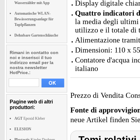
Display digitale chia
Wasserzähler mit App
Quattro indicatori 
Automatische WLAN-
Bewässerungsanlage für
la media degli ultimi 
Topfpflanzen
utilizzo e il totale di 
Dehnbare Gartenschläuche
Alimentazione tramit
Dimensioni: 110 x 55
Rimani in contatto con
noi e inserisci il tuo
Contatore d'acqua in
indirizzo email per la
italiano
nostra newsletter
HotPrice.:
Prezzo di Vendita Cons
Pagine web di altri
produttori:
Fonte di approvvigi
neue Artikel finden Si
AGT
Epoxid Kleber
ELESION
Temi relativi
Playtastic
Kinder Drohnen