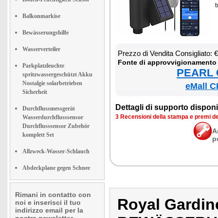
t
Balkonmarkise
Bewässerungshilfe
Wasserverteiler
Prez­zo di Ven­di­ta Con­si­glia­to:
Fon­te di ap­prov­vi­gio­na­men­to
Parkplatzleuchte
PEARL €
spritzwassergeschützt Akku
Nostalgie solarbetrieben
eMall C
Sicherheit
Det­ta­gli di sup­por­to di­spo­ni­b
Durchflussmessgerät
3 Re­cen­sio­ni del­la stam­pa e pre­mi d
Wasserdurchflusssensor
Durchflusssensor Zubehör
A
komplett Set
p
Allzweck-Wasser-Schlauch
Abdeckplane gegen Schnee
Rimani in contatto con
Royal Gardin
noi e inserisci il tuo
indirizzo email per la