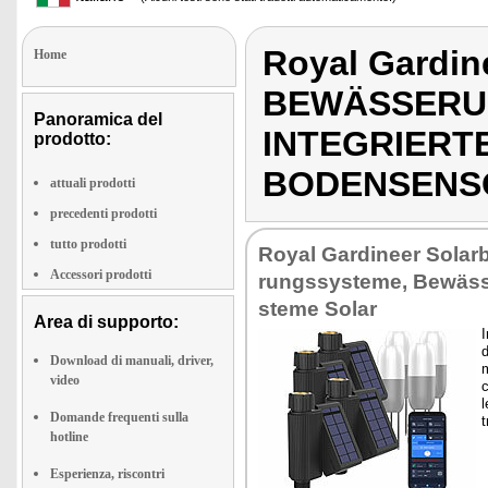
Royal Gardin
Home
BEWÄSSERU
Panoramica del
INTEGRIERT
prodotto:
BODENSENS
attuali prodotti
precedenti prodotti
tutto prodotti
Royal Gar­di­neer So­lar
Accessori prodotti
rungs­sy­ste­me, Bewäss
ste­me So­lar
Area di supporto:
I
d
Download di manuali, driver,
m
video
c
l
Domande frequenti sulla
t
hotline
Esperienza, riscontri