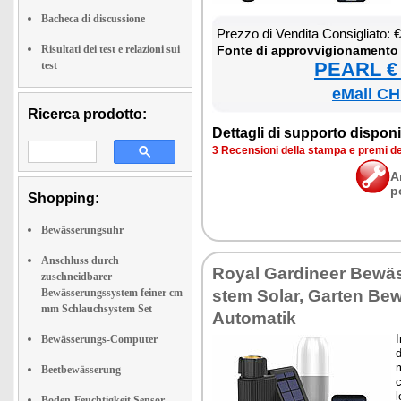
Bacheca di discussione
Prez­zo di Ven­di­ta Con­si­glia­to:
Risultati dei test e relazioni sui
Fon­te di ap­prov­vi­gio­na­men­to
PEARL € 
test
eMall CH
Ricerca prodotto:
Det­ta­gli di sup­por­to di­spo­ni­b
3 Re­cen­sio­ni del­la stam­pa e pre­mi d
A
p
Shopping:
Bewässerungsuhr
Anschluss durch
Royal Gar­di­neer Bewäs
zuschneidbarer
Bewässerungssystem feiner cm
stem So­lar, Gar­ten Be
mm Schlauchsystem Set
Au­to­ma­tik
I
Bewässerungs-Computer
d
m
Beetbewässerung
c
l
Boden-Feuchtigkeit Sensor