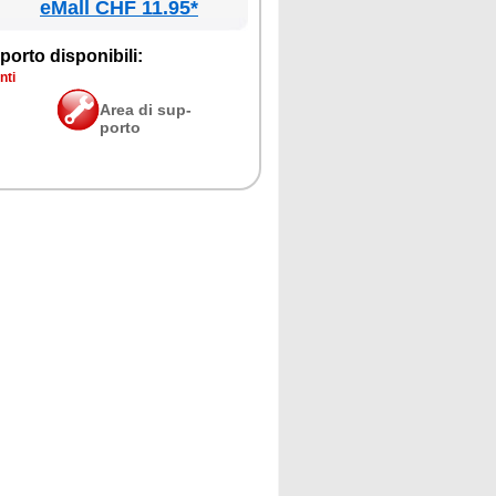
eMall CHF 11.95*
por­to di­spo­ni­bi­li:
­ti
Area di sup­
por­to