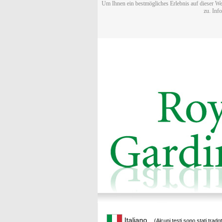
Um Ihnen ein bestmögliches Erlebnis auf dieser We
zu. Inf
Italiano
(Alcuni testi sono stati trado