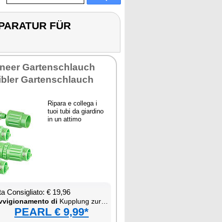
EPARATUR FÜR
­neer Gar­ten­schlau­ch
i­bler Gar­ten­schlau­ch
Ri­pa­ra e col­le­ga i
tuoi tu­bi da giar­di­no
in un at­ti­mo
ta Con­si­glia­to: € 19,96
­vi­gio­na­men­to di
Kup­plung zur Re­pa­ra­tur für dehn­ba­ren Gar­ten­schlau­ch
PEARL € 9,99*