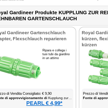
yal Gardineer Produkte KUPPLUNG ZUR R
EHNBAREN GARTENSCHLAUCH
al Gar­di­neer Gar­ten­schlau­ch
Royal Gar­di
p­ter, Fle­x­schlau­ch re­pa­rie­ren
kürzen, fle­x
kürzen
Ri­pa­ra e col­le­ga i
tuoi tu­bi da giar­di­no
in un at­ti­mo
­zo di Ven­di­ta Con­si­glia­to: € 9,90
Prez­zo di Ven­di­
te di ap­prov­vi­gio­na­men­to di
Kup­plung zur Re­pa­ra­tur für dehn­ba­ren Gar­ten­schlau­ch
Fon­te di ap­prov
PEARL € 4,99*