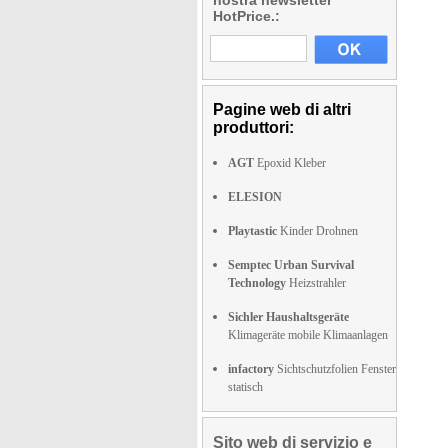
nostra newsletter
HotPrice.:
Pagine web di altri
produttori:
AGT
Epoxid Kleber
ELESION
Playtastic
Kinder Drohnen
Semptec Urban Survival
Technology
Heizstrahler
Sichler Haushaltsgeräte
Klimageräte mobile Klimaanlagen
infactory
Sichtschutzfolien Fenster
statisch
Sito web di servizio e