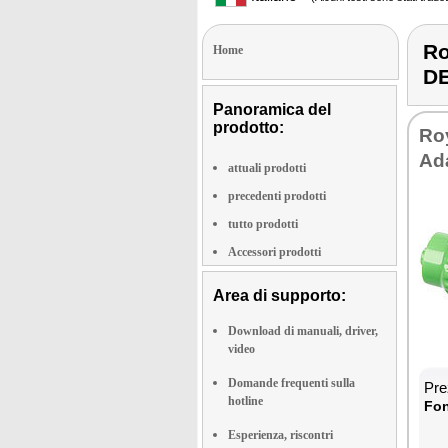
Ro
Home
D
Panoramica del
prodotto:
Roy
Ada
attuali prodotti
precedenti prodotti
tutto prodotti
Accessori prodotti
Area di supporto:
Download di manuali, driver,
video
Domande frequenti sulla
Prez
hotline
Fon­
Esperienza, riscontri