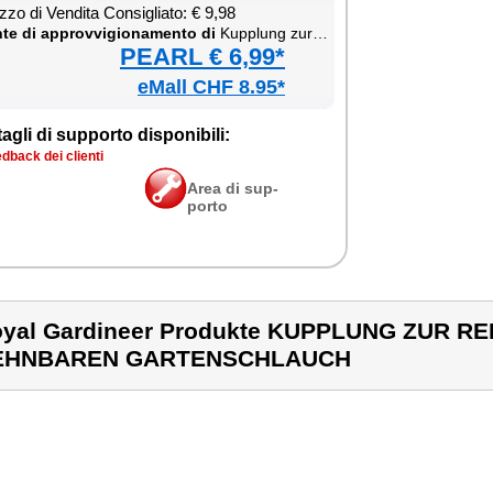
­zo di Ven­di­ta Con­si­glia­to: € 9,98
te di ap­prov­vi­gio­na­men­to di
Kup­plung zur Re­pa­ra­tur für dehn­ba­ren Gar­ten­schlau­ch
PEARL € 6,99*
eMall CHF 8.95*
ta­gli di sup­por­to di­spo­ni­bi­li:
d­back dei clien­ti
Area di sup­
por­to
yal Gardineer Produkte KUPPLUNG ZUR R
EHNBAREN GARTENSCHLAUCH