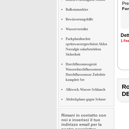
Prez
Fon­
Balkonmarkise
Bewässerungshilfe
Wasserverteiler
Det­
Parkplatzleuchte
1 Fee
spritzwassergeschützt Akku
Nostalgie solarbetrieben
Sicherheit
Durchflussmessgerät
Wasserdurchflusssensor
Durchflusssensor Zubehör
komplett Set
Ro
Allzweck-Wasser-Schlauch
D
Abdeckplane gegen Schnee
Rimani in contatto con
noi e inserisci il tuo
indirizzo email per la