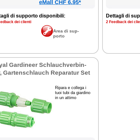
eMall CHF 6.95*
ta­gli di sup­por­to di­spo­ni­bi­li:
Det­ta­gli di sup­
ed­back dei clien­ti
2 Feed­back dei clien
Area di sup­
por­to
al Gar­di­neer Schlau­ch­ver­bin­
, Gar­ten­schlau­ch Re­pa­ra­tur Set
Ri­pa­ra e col­le­ga i
tuoi tu­bi da giar­di­no
in un at­ti­mo